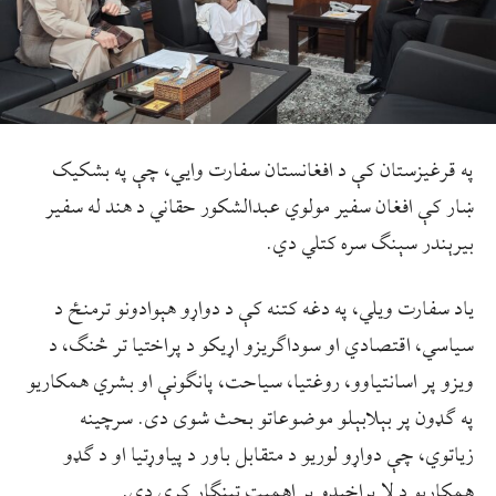
په قرغیزستان کې د افغانستان سفارت وايي، چې په بشکیک
ښار کې افغان سفير مولوي عبدالشکور حقاني د هند له سفیر
بیرېندر سېنګ سره کتلي دي.
ياد سفارت ويلي، په دغه کتنه کې د دواړو هېوادونو ترمنځ د
سیاسي، اقتصادي او سوداګریزو اړیکو د پراختیا تر څنګ، د
ویزو پر اسانتیاوو، روغتیا، سیاحت، پانګونې او بشري همکاریو
په ګډون پر بېلابېلو موضوعاتو بحث شوی دی. سرچینه
زیاتوي، چې دواړو لوریو د متقابل باور د پیاوړتیا او د ګډو
همکاریو د لا پراخېدو پر اهمیت ټینګار کړی دی.