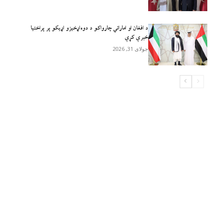
د افغان او اماراتي چارواکو د دوه‌اړخیزو اړیکو پر پراختیا
خبرې کړې
جولای 31, 2026