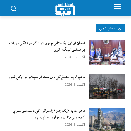
ډېر لوستل شوي
افغان او اوزبیکستاني چارواکو د ګډ فرهنګي میراث
پر ساتنې ټینګار کړی
آگست 8, 2026
د هېواد په ختیځ کې د ورښت او سېلابونو اټکل شوی
آگست 8, 2026
د هرات په «زنده‌جان» ولسوالۍ کې د سمنټو سترې
کارخونې ودانیزې چارې سبا پیلېږي
آگست 8, 2026