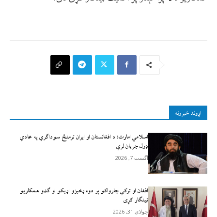
اړوند خبرونه
اسلامي امارت: د افغانستان او ایران ترمنځ سوداګري په عادي
ډول جریان لري
آگست 7, 2026
افغان او ترکي چارواکو پر دوه‌اړخیزو اړيکو او ګډو همکاريو
ټينګار کړی
جولای 31, 2026