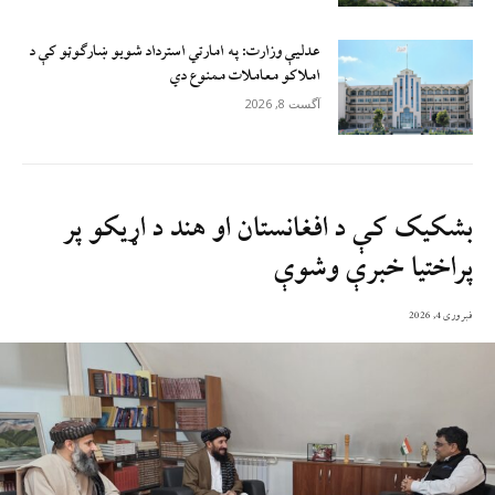
عدلیې وزارت: په امارتي استرداد شویو ښارګوټو کې د
املاکو معاملات ممنوع دي
آگست 8, 2026
بشکیک کې د افغانستان او هند د اړیکو پر
پراختیا خبرې وشوې
فبروری 4, 2026