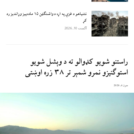
نتنیاهو د غزې په اړه د واشنګټن ۱۵ ماده‌ییز وړاندیز رد
کړ
آگست 10, 2026
راستنو شویو کډوالو ته د وېشل شویو
استوګنیزو نمرو شمېر تر ۳۸ زره اوښتی
جون 4, 2026