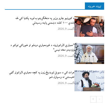
اړوند خبرونه
د کورنیو چارو وزیر په منځګړیتوب لویه پکتیا کې څه
باندې ۱۰۰ کلنه دښمني پایته رسېدلې
آگست 9, 2026
“معیاري لابراتوارونه د غیرمعیاري درملو او خوراکي توکو د
واردېدو مخه نیسي”
آگست 9, 2026
هرات کې د سوېل ‌لویدیځ زون په کچه معیاري لابراتوار ګټې
اخیستنې ته وسپارل شو
آگست 9, 2026