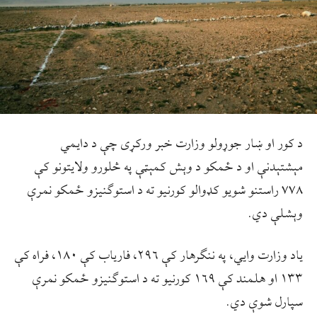
د کور او ښار جوړولو وزارت خبر ورکړی چې د دایمي
مېشتېدنې او د ځمکو د وېش کمېټې په څلورو ولایتونو کې
۷۷۸ راستنو شویو کډوالو کورنیو ته د استوګنیزو ځمکو نمرې
وېشلې دي.
یاد وزارت وايي، په ننګرهار کې ۲۹۶، فاریاب کې ۱۸۰، فراه کې
۱۳۳ او هلمند کې ۱۶۹ کورنیو ته د استوګنیزو ځمکو نمرې
سپارل شوې دي.