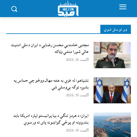
ډېر لوستل شوي
مجتبی خامنه‌يي محسن رضايي د ایران د ملي امنیت
عالي شورا منشي وټاکه
آگست 10, 2026
نتنیاهو: له غزې به هغه مهال ووځو چې حماس په
بشپړه توګه بې‌وسلې شي
آگست 10, 2026
ایران: د هرمز تنګي د بیا پرانیستو لپاره امریکا باید
بندیزونه او پوځي ګواښونه پای ته ورسوي
آگست 10, 2026