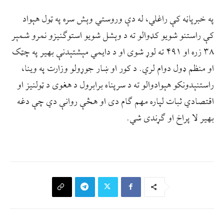
په خبرپاڼه کې راغلي، له دې وروستي وېش سره په ټول هېواد
کې راستنو شویو کډوالو ته د وېشل شویو استوګنیزو نمرو شمېر
۳۸ زره او ۴۹۱ ته لوړ شوی او د دایمي مېشتېدنې بهیر په چټک
او منظم ډول دوام لري. د کور او ښار جوړولو وزارت په وینا،
راستنېدونکو هېوادوالو ته د سرپناه برابرول د هغوی د ټولنیز او
اقتصادي ثبات لپاره مهم ګام دی او هڅې روانې دي چې دغه
بهیر لا پراخ او ګړندی شي.