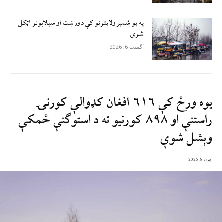
په یو شمېر ولایتونو کې د ورښت او سېلابونو اټکل
شوی
آگست 6, 2026
یوه ورځ کې ۶۱۶ افغان کډوالې کورنۍ
راستنې او ۸۹۸ کورنیو ته د استوګنې ځمکې
وېشل شوې
جون 8, 2026