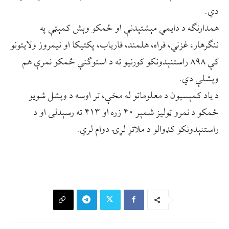
دي.
همدارنګه د دایمي مېشتېدنې او ځمکو وېش کمېټې په
ننګرهار، غزني، فراه، هلمند، فاریاب، پکتیکا او نیمروز ولایتونو
کې ۸۹۸ راستنېدونکو کورنیو ته د استوګنې ځمکو نمرې هم
وېشلې دي.
د یاد کمېسیون د معلوماتو له مخې، تر اوسه د وېشل شویو
ځمکو د نمرو ټولیز شمېر ۴۰ زره او ۴۱۳ ته رسېدلی او د
راستنېدونکو کډوالو د ملاتړ لړۍ دوام لري.