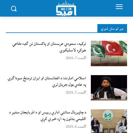
ډېر لوستل شوي
ترکیه، سعودي عربستان او پاکستان نن ګډه دفاعي
هوکړه لاسلیکوي
آگست 7, 2026
اسلامي امارت: د افغانستان او ایران ترمنځ سوداګري
په عادي ډول جریان لري
آگست 7, 2026
د چاپېریال ساتنې ادارې رییس او د اذربایجان سفیر د
اقلیمي بدلون په اړه خبرې کړې
آگست 6, 2026