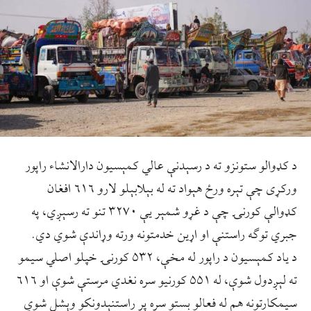
د کډوالو ستونزو ته د رسېدنې عالي کمېسیون دارالانشاء راپور
ورکړی چې تېره ورځ هېواد ته له بېلابېلو لارو ۶۱۶ افغان
کډوالې کورنۍ چې د غړو شمېر یې ۳۲۷۰ تنو ته رسېږي، په
جبري توګه راستنې او اړین خدمتونه ورته وړاندې شوي دي.
د ياد کمېسيون د راپور له مخې، ۵۳۲ کورنۍ خپلو اصلي سیمو
ته لېږدول شوې، له ۵۵۱ کورنیو سره نغدي مرستې شوې او ۶۱۶
سیمکارتونه هم له فعالو بستو سره پر راستنېدونکو وېشل شوي