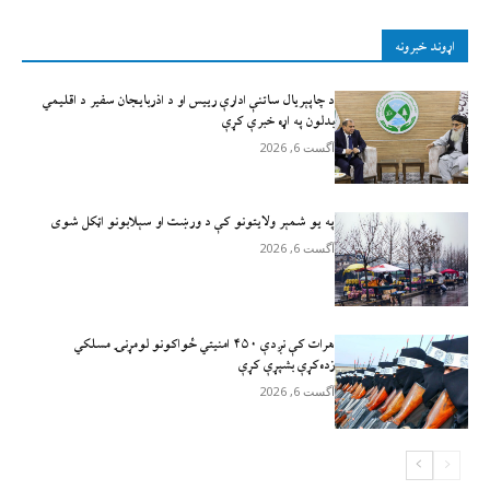
اړوند خبرونه
د چاپېریال ساتنې ادارې رییس او د اذربایجان سفیر د اقلیمي
بدلون په اړه خبرې کړې
آگست 6, 2026
په یو شمېر ولایتونو کې د ورښت او سېلابونو اټکل شوی
آگست 6, 2026
هرات کې نږدې ۴۵۰ امنيتي ځواکونو لومړنۍ مسلکي
زده‌کړې بشپړې کړې
آگست 6, 2026