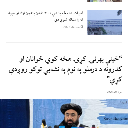
له پاکستانه څه باندې ۳۰۰ افغان بندیان ازاد او هېواد
ته راستانه شوي دي
آگست 6, 2026
“ځینې بهرنۍ کړۍ هڅه کوي ځوانان او
کدرونه د درملو په نوم په نشه‌یي توکو روږدي
کړي”
جون 28, 2026