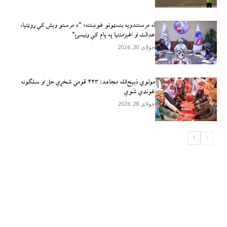
له مرستندویه بنسټونو غوښتنه؛ “د مرستو وېش کې روڼتیا،
عدالت او اغېزمنتیا په پام کې ونیسئ”
جولای 30, 2026
مولوي ذبيح‌الله مجاهد: ۴۲۳ قومي شخړې حل او سلګونه
غونډې شَوې
جولای 28, 2026