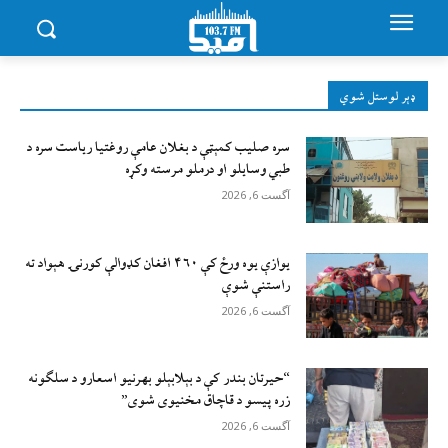
ډېر لوستل شوي
سره صلیب کمېټې د بغلان عامې روغتیا ریاست سره د
طبي وسایلو او درملو مرسته وکړه
آگست 6, 2026
يوازې یوه ورځ کې ۴۶۰ افغان کډوالې کورنۍ هېواد ته
راستنې شوې
آگست 6, 2026
“حیرتان بندر کې د بېلابېلو بهرنیو اسعارو د سلګونه
زره پيسو د قاچاق مخنیوی شوی”
آگست 6, 2026