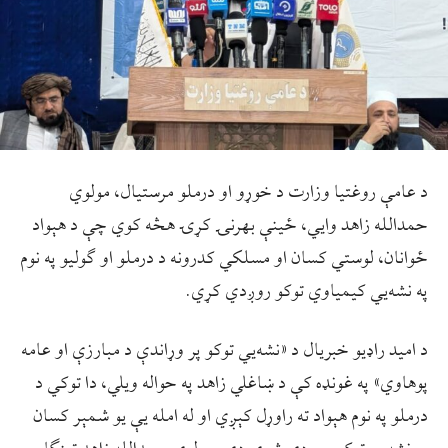
د عامې روغتیا وزارت د خوړو او درملو مرستیال، مولوي
حمدالله زاهد وايي، ځینې بهرنۍ کړۍ هڅه کوي چې د هېواد
ځوانان، لوستي کسان او مسلکي کدرونه د درملو او ګولیو په نوم
په نشه‌یي کیمیاوي توکو روږدي کړي.
د اميد راډيو خبريال د «نشه‌یي توکو پر وړاندې د مبارزې او عامه
پوهاوي» په غونډه کې د ښاغلي زاهد په حواله ويلي، دا توکي د
درملو په نوم هېواد ته راوړل کېږي او له امله یې یو شمېر کسان