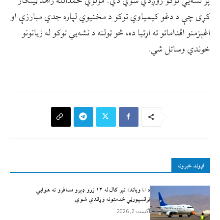
پر نشه‌یي توکو روږدي شوي دي. مولوي حمدالله زاهد ټینګار
کړی چې د دغو کیمیاوي توکو د مخنیوي لپاره جدي مبارزې او
اغېزمنو اقداماتو ته اړتیا ده، څو ټولنه د نشه‌یي توکو له زیانونو
خوندي وساتل شي.
اړوند خبرونه
د ا.ا وياند: تېر کال له ۱۲ زرو ډېرو مسافرو ته هوايي
ټرانسپورټي خدمتونه وړاندې شوي
آگست 2, 2026