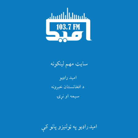
سایټ مهم لینکونه
امید راډیو
د افغانستان خبرونه
سیمه او نړۍ
امید راډیو په ټولنیزو پاڼو کې