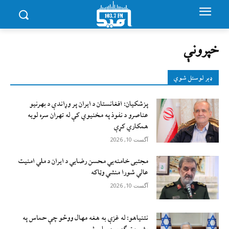
خپرونې
ډېر لوستل شوي
پزشکیان: افغانستان د ایران پر وړاندې د بهرنیو
عناصرو د نفوذ په مخنیوي کې له تهران سره لويه
همکاري کړې
آگست 10, 2026
مجتبی خامنه‌يي محسن رضايي د ایران د ملي امنیت
عالي شورا منشي وټاکه
آگست 10, 2026
نتنیاهو: له غزې به هغه مهال ووځو چې حماس په