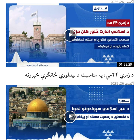
آگست 26, 2025
01:22:29
د زمري ۲۴مې، په مناسبت د لیدلوري ځانګړې خپرونه
آگست 26, 2025