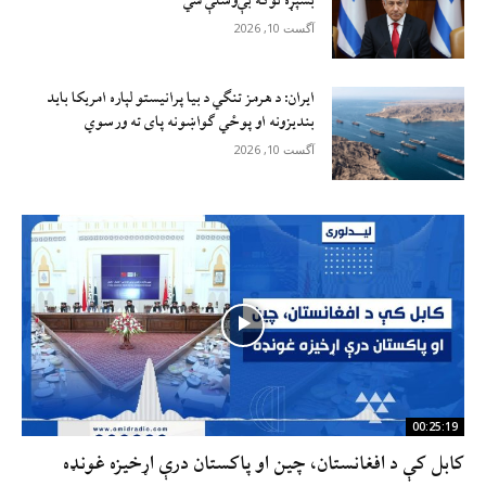
بشپړه توګه بې‌وسلې شي
آگست 10, 2026
ایران: د هرمز تنګي د بیا پرانیستو لپاره امریکا باید
بندیزونه او پوځي ګواښونه پای ته ورسوي
آگست 10, 2026
00:25:19
کابل کې د افغانستان، چین او پاکستان درې اړخیزه غونډه