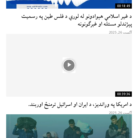
00:18:49
د غیر اسلامي هېوادونو له لوري د فلس طین په رسمیت
پېژندلو مسئله او غبرګونونه
آگست 26, 2025
00:39:36
د امریکا په وړاندیز، د ایران او اسرائیل ترمنځ اوربند.
آگست 26, 2025