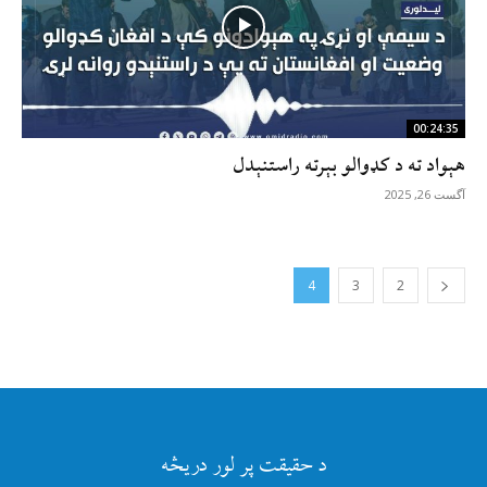
00:24:35
هېواد ته د کډوالو بېرته راستنېدل
آگست 26, 2025
4
3
2
د حقیقت پر لور دریڅه