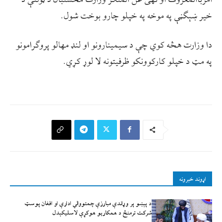
خیر ښېګڼې په موخه په خپلو چارو بوخت شول.
دا وزارت هڅه کوي چې د سیمینارونو او لنډ مهالو پروګرامونو
په مټ د خپلو کارکوونکو ظرفیتونه لا لوړ کړي.
اړوند خبرونه
د پېښو پر وړاندې مبارزې چمتووالي ادارې او افغان پوسټ
شرکت ترمنځ د همکاریو هوکړې لاسلیکېدل