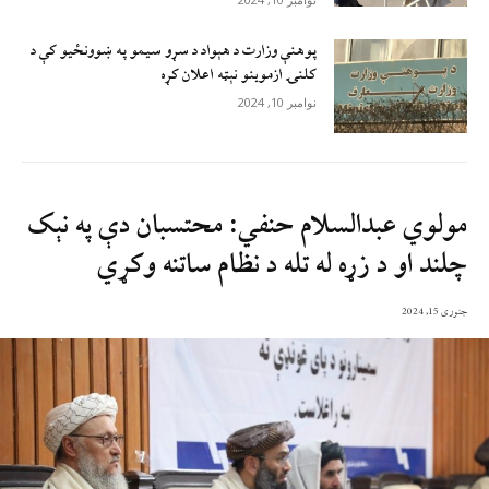
پوهنې وزارت د هېواد د سړو سيمو په ښوونځيو کې د
کلنۍ ازموينو نېټه اعلان کړه
نوامبر 10, 2024
مولوي عبدالسلام حنفي: محتسبان دې په نېک
چلند او د زړه له تله د نظام ساتنه وکړي
جنوری 15, 2024