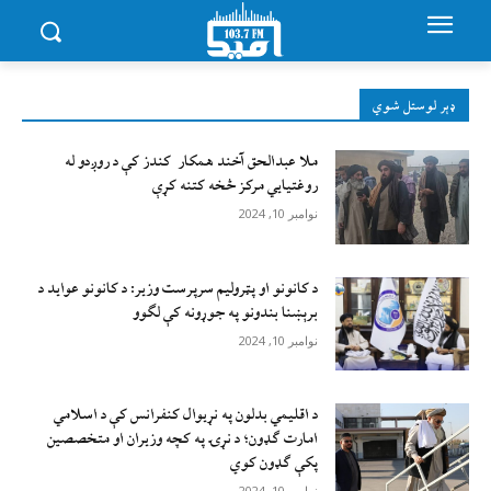
ډېر لوستل شوي
ملا عبدالحق آخند همکار کندز کې د روږدو له
روغتیایي مرکز څخه کتنه کړې
نوامبر 10, 2024
د کانونو او پټرولیم سرپرست وزیر: د کانونو عواید د
برېښنا بندونو په جوړونه کې لګوو
نوامبر 10, 2024
د اقليمي بدلون په نړيوال کنفرانس کې د اسلامي
امارت ګډون؛ د نړۍ په کچه وزيران او متخصصين
پکې ګډون کوي
نوامبر 10, 2024