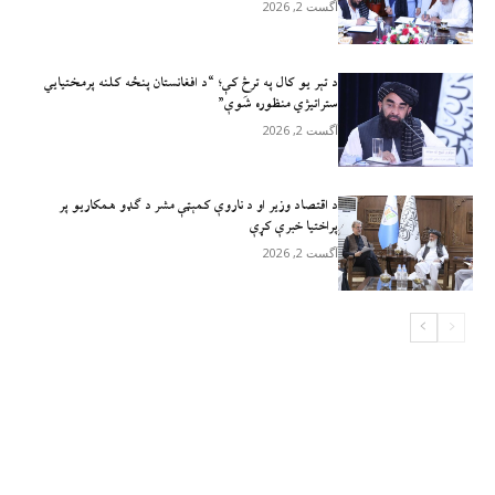
آگست 2, 2026
د تېر يو کال په ترڅ کې؛ “د افغانستان پنځه کلنه پرمختیايي
ستراتیژي منظوره شَوې”
آگست 2, 2026
د اقتصاد وزیر او د ناروې کمېټې مشر د ګډو همکاریو پر
پراختیا خبرې کړې
آگست 2, 2026