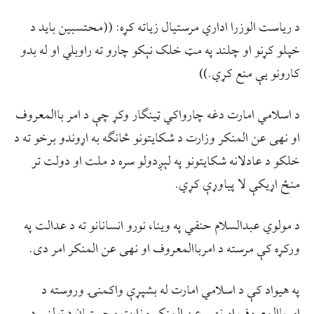
د ریاست الوزرا اداري مرستیال زیاته کړه: ((محتسبین باید د
خپلو کړنو او چلند په مټ خلک نېکو چارو ته راوبلي او له بدو
کارونو یې منع کړي.))
د اسلامي امارت دغه چارواکي ټینګار وکړ چې د امر باالمعروف
او نهی عن المنکر وزارت د شکایتونو څانګه به اړوندو برخو ته د
خلکو د عادلانه شکایتونو په لېږدولو سره د ملت او دولت تر
منځ اړیکې لا پیاوړې کړي.
د مولوي عبدالسلام حنفي په وينا، نورو انسانانو ته د عدالت په
ورکړه کې مرسته د امرباالمعروف او نهی عن المنکر امر دی.
په هیواد کې د اسلامي امارت له بشپړې واکمنۍ وروسته د
امرباالمعروف او نهی عن المنکر وزارت محستبان د ټولنې د