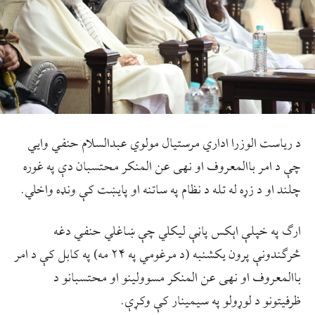
د ریاست الوزرا اداري مرستيال مولوي عبدالسلام حنفي وايي
چې د امر باالمعروف او نهی عن المنکر محتسبان دې په غوره
چلند او د زړه له تله د نظام په ساتنه او پایښت کې ونډه واخلي.
ارګ په خپلې اېکس پاڼې لیکلي چې ښاغلي حنفي دغه
څرګندونې پرون یکشنبه (د مرغومي په ۲۴ مه) په کابل کې د امر
باالمعروف او نهی عن المنکر مسوولینو او محتسبانو د
ظرفیتونو د لوړولو په سیمینار کې وکړې.