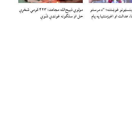
بنسټونو غوښتنه؛ “د مرستو
مولوي ذبيح‌الله مجاهد: ۴۲۳ قومي شخړې
 عدالت او اغېزمنتیا په پام
حل او سلګونه غونډې شَوې