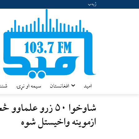
ژبه
امید
افغانستان
سیمه او نړۍ
شننه
شاوخوا ۵۰ زرو علم
ازموینه واخیستل شوه