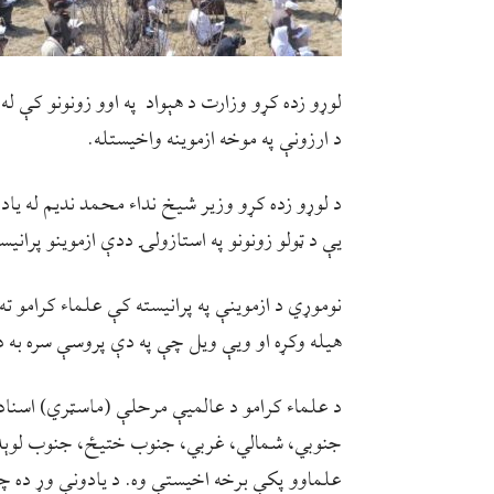
د ارزونې په موخه ازموینه واخیستله.
د لوړو زده کړو وزیر شیخ نداء محمد ندیم له یاد
یې د ټولو زونونو په استازولۍ ددې ازموینو پرانیست
نوموړي د ازموینې په پرانیسته کې علماء کرامو ته د
هیله وکړه او ویې ویل چې په دې پروسې سره به د
علماوو پکې برخه اخیستې وه. د یادونې وړ ده چې 