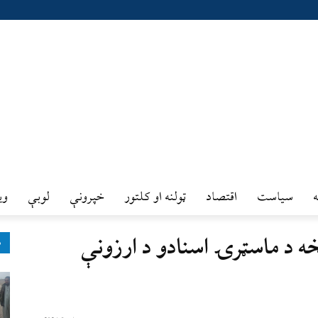
سیاست
اقتصاد
ټولنه او کلتور
خپرونې
لوبې
وي
اوو څخه د ماسټرۍ اسنادو د ارزونې
ډ