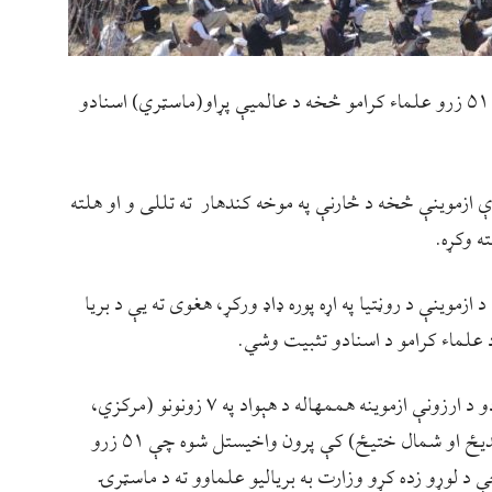
لوړو زده کړو وزارت د هېواد په اوو زونونو کې له ۵۱ زرو علماء کرامو څخه د عالمیې پړاو(ماسټري) اسنادو
ې ازموینې څخه د څارنې په موخه کندهار ته تللی و او هلته
ه وکړه.
 ازموینې د روڼتیا په اړه پوره ډاډ ورکړ، هغوی ته یې د بریا
 علماء کرامو د اسنادو تثبیت وشي.
د علماء کرامو د عالمیې مرحلې (ماسټري) اسنادو د ارزونې ازموینه هممهاله د هېواد په ۷ زونونو (مرکزي،
جنوبي، شمالي، غربي، جنوب ختیځ، جنوب لوېدیځ او شمال ختیځ) کې پرون واخیستل شوه چې ۵۱ زرو
د لوړو زده کړو وزارت به بریالیو علماوو ته د ماسټرۍ