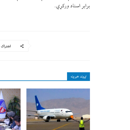
برابر اسناد ورکړي.
اشتراک
اړوند خبرونه