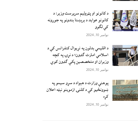
د کانونو او پټرولیم سرپرست وزیر: د
کانونو عواید د برېښنا بندونو په جوړونه
کې لګوو
نوامبر 10, 2024
د اقليمي بدلون په نړيوال کنفرانس کې د
اسلامي امارت ګډون؛ د نړۍ په کچه
وزيران او متخصصين پکې ګډون کوي
نوامبر 10, 2024
پوهنې وزارت د هېواد د سړو سيمو په
ښوونځيو کې د کلنۍ ازموينو نېټه اعلان
کړه
نوامبر 10, 2024