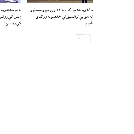
د ا.ا وياند: تېر کال له ۱۲ زرو ډېرو مسافرو
له مرستندویه 
ته هوايي ټرانسپورټي خدمتونه وړاندې
وېش کې روڼتیا،
شوي
کې ونیسئ”