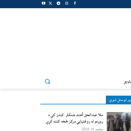
ډيو
ېر لوستل شوي
ملا عبدالحق آخند همکار کندز کې د
روږدو له روغتیایي مرکز څخه کتنه کړې
نوامبر 10, 2024