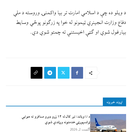
د ویلو ده چې د اسلامي امارت تر بیا واکمنۍ وروسته د ملي
دفاع وزارت انجینري ټیمونو له خوا په زرګونو پوځي وسایط
بیارغول شوي او ګټې اخیستنې ته چمتو شوي دي.
اړوند خبرونه
د ا.ا وياند: تېر کال له ۱۲ زرو ډېرو مسافرو ته هوايي
ټرانسپورټي خدمتونه وړاندې شوي
آگست 2, 2026