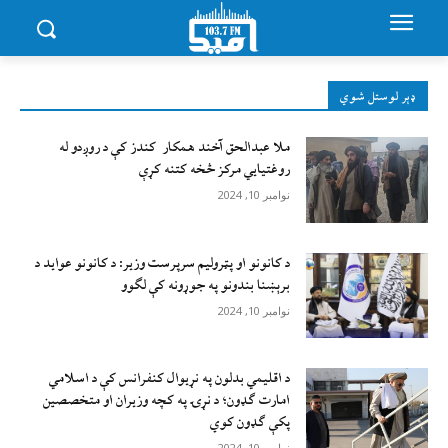
ډېر لوستل شوي
ملا عبدالحق آخند همکار کندز کې د روږدو له
روغتیایي مرکز څخه کتنه کړې
نوامبر 10, 2024
د کانونو او پټرولیم سرپرست وزیر: د کانونو عواید د
برېښنا بندونو په جوړونه کې لګوو
نوامبر 10, 2024
د اقليمي بدلون په نړيوال کنفرانس کې د اسلامي
امارت ګډون؛ د نړۍ په کچه وزيران او متخصصين
پکې ګډون کوي
نوامبر 10, 2024