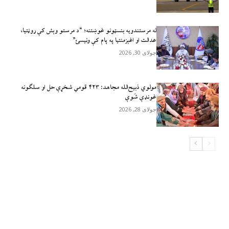
له مرستندویه بنسټونو غوښتنه؛ “د مرستو وېش کې روڼتیا،
عدالت او اغېزمنتیا په پام کې ونیسئ”
جولای 30, 2026
مولوي ذبيح‌الله مجاهد: ۴۲۳ قومي شخړې حل او سلګونه
غونډې شَوې
جولای 28, 2026