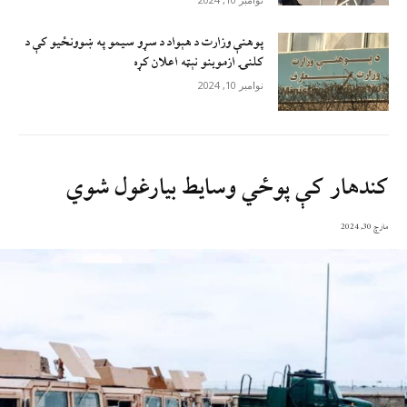
پوهنې وزارت د هېواد د سړو سيمو په ښوونځيو کې د
کلنۍ ازموينو نېټه اعلان کړه
نوامبر 10, 2024
کندهار کې پوځي وسایط بیارغول شوي
مارچ 30, 2024