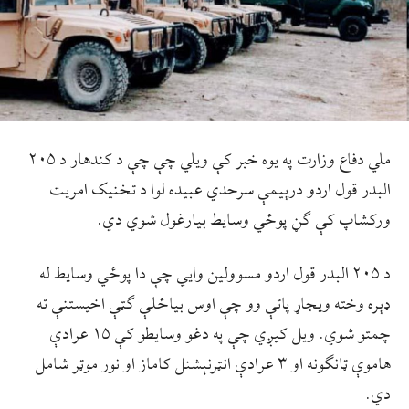
ملي دفاع وزارت په یوه خبر کې ویلي چې چې د کندهار د ۲۰۵
البدر قول اردو درېیمې سرحدي عبیده لوا د تخنیک امریت
ورکشاپ کې ګڼ پوځي وسایط بیارغول شوي دي.
د ۲۰۵ البدر قول اردو مسوولین وایي چې دا پوځي وسایط له
ډېره وخته ویجاړ پاتې وو چې اوس بیاځلې ګټې اخیستنې ته
چمتو شوي. ویل کیږي چې په دغو وسایطو کې ۱۵ عرادې
هاموې ټانګونه او ۳ عرادې انټرنېشنل کاماز او نور موټر شامل
دي.