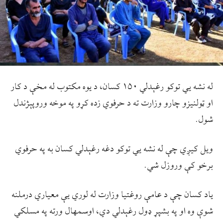
له نشه يي توکو رغېدلي ۱۵۰ کسان، د یوه مکتوب له مخې د کار
او ټولنیزو چارو وزارت ته د حرفوي زده کړو په موخه وروپېژندل
شول.
ویل کیږي چې له نشه یي توکو دغه رغېدلي کسان به په حرفوي
برخو کې وروزل شي.
یاد کسان چې د عامې روغتیا وزارت له لوري یې معیاري درملنه
شوې وه او په بشپړ ډول رغېدلي دي، اوسمهال ورته په مسلکي