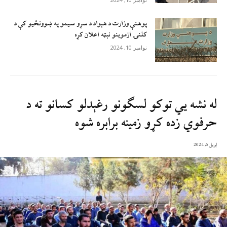
پوهنې وزارت د هېواد د سړو سيمو په ښوونځيو کې د
کلنۍ ازموينو نېټه اعلان کړه
نوامبر 10, 2024
له نشه یي توکو لسګونو رغېدلو کسانو ته د
حرفوي زده کړو زمینه برابره شوه
اپریل 6, 2024