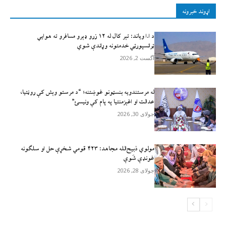
اړوند خبرونه
د ا.ا وياند: تېر کال له ۱۲ زرو ډېرو مسافرو ته هوايي
ټرانسپورټي خدمتونه وړاندې شوي
آگست 2, 2026
له مرستندویه بنسټونو غوښتنه؛ “د مرستو وېش کې روڼتیا،
عدالت او اغېزمنتیا په پام کې ونیسئ”
جولای 30, 2026
مولوي ذبيح‌الله مجاهد: ۴۲۳ قومي شخړې حل او سلګونه
غونډې شَوې
جولای 28, 2026