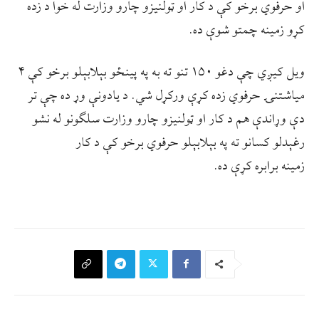
او حرفوي برخو کې د کار او ټولنیزو چارو وزارت له خوا د زده
کړو زمینه چمتو شوې ده.
ویل کیږي چې دغو ۱۵۰ تنو ته به په پینځو بېلابېلو برخو کې ۴
میاشتنۍ حرفوي زده کړې ورکړل شي. د یادونې وړ ده چې تر
دې وړاندې هم د کار او ټولنیزو چارو وزارت سلګونو له نشو
رغېدلو کسانو ته په بېلابېلو حرفوي برخو کې د کار
زمینه برابره کړې ده.