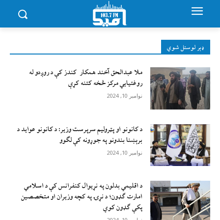
ډېر لوستل شوي
ملا عبدالحق آخند همکار کندز کې د روږدو له
روغتیایي مرکز څخه کتنه کړې
نوامبر 10, 2024
د کانونو او پټرولیم سرپرست وزیر: د کانونو عواید د
برېښنا بندونو په جوړونه کې لګوو
نوامبر 10, 2024
د اقليمي بدلون په نړيوال کنفرانس کې د اسلامي
امارت ګډون؛ د نړۍ په کچه وزيران او متخصصين
پکې ګډون کوي
نوامبر 10, 2024