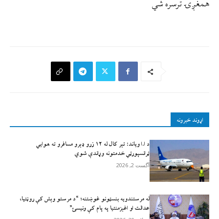
همغږۍ ترسره شي
اړوند خبرونه
د ا.ا وياند: تېر کال له ۱۲ زرو ډېرو مسافرو ته هوايي
ټرانسپورټي خدمتونه وړاندې شوي
آگست 2, 2026
له مرستندویه بنسټونو غوښتنه؛ “د مرستو وېش کې روڼتیا،
عدالت او اغېزمنتیا په پام کې ونیسئ”