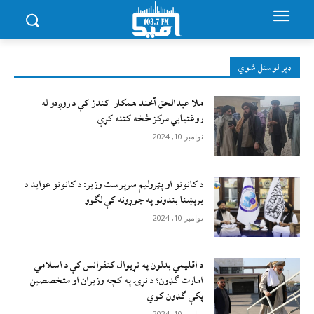
ډېر لوستل شوي
ملا عبدالحق آخند همکار کندز کې د روږدو له
روغتیایي مرکز څخه کتنه کړې
نوامبر 10, 2024
د کانونو او پټرولیم سرپرست وزیر: د کانونو عواید د
برېښنا بندونو په جوړونه کې لګوو
نوامبر 10, 2024
د اقليمي بدلون په نړيوال کنفرانس کې د اسلامي
امارت ګډون؛ د نړۍ په کچه وزيران او متخصصين
پکې ګډون کوي
نوامبر 10, 2024