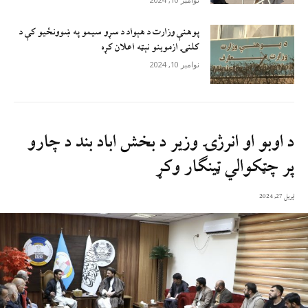
پوهنې وزارت د هېواد د سړو سيمو په ښوونځيو کې د
کلنۍ ازموينو نېټه اعلان کړه
نوامبر 10, 2024
د اوبو او انرژۍ وزیر د بخش اباد بند د چارو
پر چټکوالي ټینګار وکړ
اپریل 27, 2024