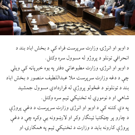
د اوبو او انرژۍ وزارت سرپرست فراه کې د بخش اباد بند د
انحرافي تونلو د پروژو له مسوول سره وکتل.
د اوبو او انرژۍ وزارت مطبوعاتي دفتر په یوه خبرپاڼه کې ویلي
چې د دغه وزارت سرپرست ملا عبداللطیف منصور د بخش اباد
بند د تونلونو د غځولو پروژې له قراردادي مسوول جمشید
شاهي او د نوموړي له تخنیکي ټیم سره وکتل.
په دې کتنه کې د اوبو او انرژی وزارت سرپرست د دغې پروژې
د چارو پر چټکتیا ټینګار وکړ او لارښوونه یې وکړه چې د دغې
پروژې کارونه باید د وزارت د تخنیکي ټیم په همکارۍ او