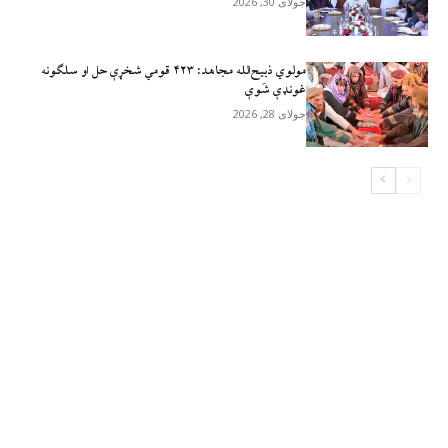
جولای 30, 2026
مولوي ذبيح‌الله مجاهد: ۴۲۳ قومي شخړې حل او سلګونه
غونډې شَوې
جولای 28, 2026