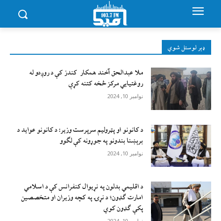
ډېر لوستل شوي
ملا عبدالحق آخند همکار کندز کې د روږدو له
روغتیایي مرکز څخه کتنه کړې
نوامبر 10, 2024
د کانونو او پټرولیم سرپرست وزیر: د کانونو عواید د
برېښنا بندونو په جوړونه کې لګوو
نوامبر 10, 2024
د اقليمي بدلون په نړيوال کنفرانس کې د اسلامي
امارت ګډون؛ د نړۍ په کچه وزيران او متخصصين
پکې ګډون کوي
نوامبر 10, 2024