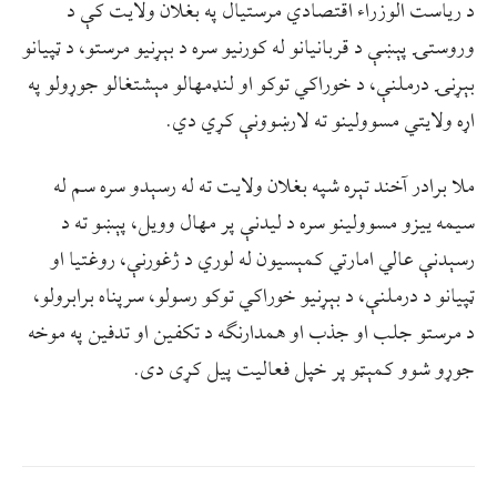
د ریاست الوزراء اقتصادي مرستیال په بغلان ولایت کې د
وروستۍ پېښې د قربانیانو له کورنیو سره د بېړنیو مرستو، د ټپیانو
بېړنۍ درملنې، د خوراکي توکو او لنډمهالو مېشتغالو جوړولو په
اړه ولایتي مسوولینو ته لارښوونې کړي دي.
ملا برادر آخند تېره شپه بغلان ولایت ته له رسېدو سره سم له
سیمه ییزو مسوولینو سره د لیدنې پر مهال وویل، پېښو ته د
رسېدنې عالي امارتي کمېسیون له لوري د ژغورنې، روغتیا او
ټپیانو د درملنې، د بېړنیو خوراکي توکو رسولو، سرپناه برابرولو،
د مرستو جلب او جذب او همدارنګه د تکفین او تدفین په موخه
جوړو شوو کمېټو پر خپل فعالیت پیل کړی دی.