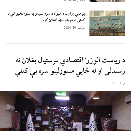
پوهنې وزارت د هېواد د سړو سيمو په ښوونځيو کې د
کلنۍ ازموينو نېټه اعلان کړه
نوامبر 10, 2024
د ریاست الوزرا اقتصادي مرستیال بغلان ته
رسېدلی او له ځایي مسوولینو سره یې کتلي
می 12, 2024