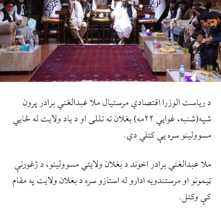
د ریاست الوزرا اقتصادي مرستیال ملا عبدالغني برادر پرون
شپه(شنبه، غوایي ۲۲مه) بغلان ته تللی او د یاد ولایت له ځایي
مسوولینو سره یې کتلي دي.
ملا عبدالغني برادر اخوند د بغلان ولایتي مسوولینو، د ژغورنې
ټیمونو او مرستندویه ادارو له استازو سره د بغلان ولایت په مقام
کې وکتل.