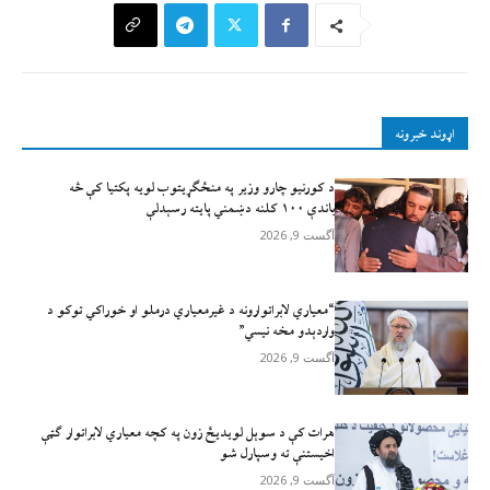
اړوند خبرونه
د کورنیو چارو وزیر په منځګړیتوب لویه پکتیا کې څه
باندې ۱۰۰ کلنه دښمني پایته رسېدلې
آگست 9, 2026
“معیاري لابراتوارونه د غیرمعیاري درملو او خوراکي توکو د
واردېدو مخه نیسي”
آگست 9, 2026
هرات کې د سوېل ‌لویدیځ زون په کچه معیاري لابراتوار ګټې
اخیستنې ته وسپارل شو
آگست 9, 2026