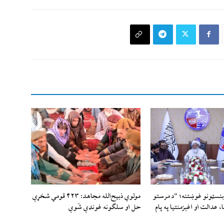
بنسټونو غوښتنه؛ “د مرستو
مولوي ذبيح‌الله مجاهد: ۴۲۳ قومي شخړې
 عدالت او اغېزمنتیا په پام
حل او سلګونه غونډې شَوې