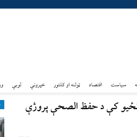
سیاست
اقتصاد
ټولنه او کلتور
خپرونې
لوبې
وي
ونځیو کې د حفظ الصحې پروژې
ډ