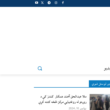
ډيو
ېر لوستل شوي
ملا عبدالحق آخند همکار کندز کې د
روږدو له روغتیایي مرکز څخه کتنه کړې
نوامبر 10, 2024