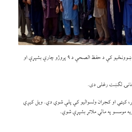
د دایکندي ځایي مسوولین وایي چې په یو شمېر ښوونځیو کې د حفظ الصحې د ۹ پروژو چارې بشپړې او
یر، کیټي او کجران ولسوالیو کې پلې شوي دي. ویل کیږي