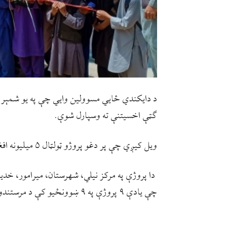
ګټې اخسیتنې ته وسپارل شوې.
ویل کیږي چې پر دغو پروژو ټولټال ۵ میلیونه افغانۍ لګښت رغلی دی.
دا پروژې په مرکز نیلي، شهرستان، میرامور، خد
چې یادې ۹ پروژې په ۹ ښوونځیو کې د مرستندویه موسسو په مالي ملاتړ بشپړې شوي.