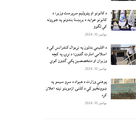
د کانونو او پټرولیم سرپرست وزیر: د
کانونو عواید د برېښنا بندونو په جوړونه
کې لګوو
نوامبر 10, 2024
د اقليمي بدلون په نړيوال کنفرانس کې د
اسلامي امارت ګډون؛ د نړۍ په کچه
وزيران او متخصصين پکې ګډون کوي
نوامبر 10, 2024
پوهنې وزارت د هېواد د سړو سيمو په
ښوونځيو کې د کلنۍ ازموينو نېټه اعلان
کړه
نوامبر 10, 2024