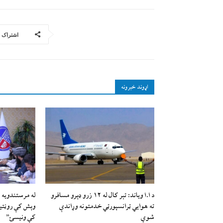
اشتراک
اړوند خبرونه
د ا.ا وياند: تېر کال له ۱۲ زرو ډېرو مسافرو
له مرستندویه 
ته هوايي ټرانسپورټي خدمتونه وړاندې
وېش کې روڼتیا،
شوي
کې ونیسئ”