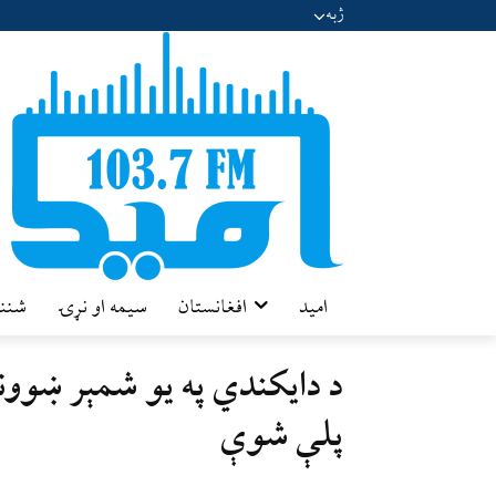
ژبه
امید
افغانستان
سیمه او نړۍ
شننه
د دایکندي په یو شمېر ښو
پلې شوې