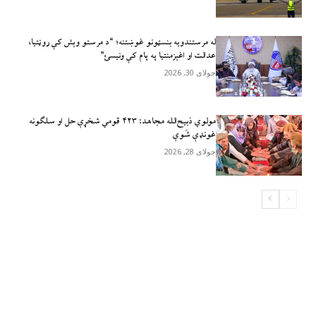
له مرستندویه بنسټونو غوښتنه؛ “د مرستو وېش کې روڼتیا،
عدالت او اغېزمنتیا په پام کې ونیسئ”
جولای 30, 2026
مولوي ذبيح‌الله مجاهد: ۴۲۳ قومي شخړې حل او سلګونه
غونډې شَوې
جولای 28, 2026