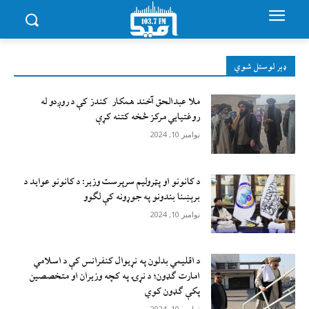
ډېر لوستل شوي
ملا عبدالحق آخند همکار کندز کې د روږدو له
روغتیایي مرکز څخه کتنه کړې
نوامبر 10, 2024
د کانونو او پټرولیم سرپرست وزیر: د کانونو عواید د
برېښنا بندونو په جوړونه کې لګوو
نوامبر 10, 2024
د اقليمي بدلون په نړيوال کنفرانس کې د اسلامي
امارت ګډون؛ د نړۍ په کچه وزيران او متخصصين
پکې ګډون کوي
نوامبر 10, 2024