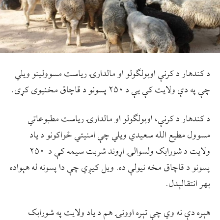
د کندهار د کرنې اوبولګولو او مالدارۍ ریاست مسوولینو ویلي
چې په دې ولایت کې یې د ۲۵۰ پسونو د قاچاق مخنیوی کړی.
د کندهار د کرنې، اوبولګولو او مالدارۍ ریاست مطبوعاتي
مسوول مطیع الله سعیدي ویلي چې امنیتي ځواکونو د یاد
ولایت د شورابک ولسوالۍ اړوند شربت سیمه کې د ۲۵۰
پسونو د قاچاق مخه نیولې ده. ویل کیږي چې دا پسونه له هېواده
بهر انتقالېدل.
هېره دې نه وي چې تېره اوونۍ هم د یاد ولایت په شورابک