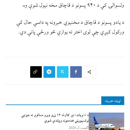
ولسوالۍ کې د ۹۴۰ پسونو د قاچاق مخه نیول شوې وه.
د یادو پسونو د قاچاق د مخنیوي خبرونه په داسې حال کې
ورکول کیږي چې لوی اختر ته یوازې څو ورځې پاتې دي.
اړوند خبرونه
د ا.ا وياند: تېر کال له ۱۲ زرو ډېرو مسافرو ته هوايي
ټرانسپورټي خدمتونه وړاندې شوي
آگست 2, 2026