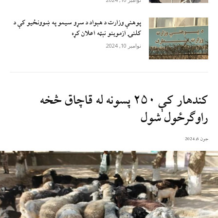
پوهنې وزارت د هېواد د سړو سيمو په ښوونځيو کې د
کلنۍ ازموينو نېټه اعلان کړه
نوامبر 10, 2024
کندهار کې ۲۵۰ پسونه له قاچاق څخه
راوګرځول شول
جون 6, 2024