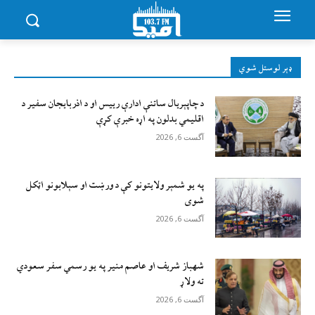
ډېر لوستل شوي
د چاپېریال ساتنې ادارې رییس او د اذربایجان سفیر د
اقلیمي بدلون په اړه خبرې کړې
آگست 6, 2026
په یو شمېر ولایتونو کې د ورښت او سېلابونو اټکل
شوی
آگست 6, 2026
شهباز شریف او عاصم منیر په یو رسمي سفر سعودي
ته ولاړ
آگست 6, 2026