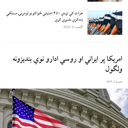
هرات کې نږدې ۴۵۰ امنيتي ځواکونو لومړنۍ مسلکي
زده‌کړې بشپړې کړې
آگست 6, 2026
امريکا پر ايراني او روسي ادارو نوي بنديزونه
ولګول
جنوری 1, 2025