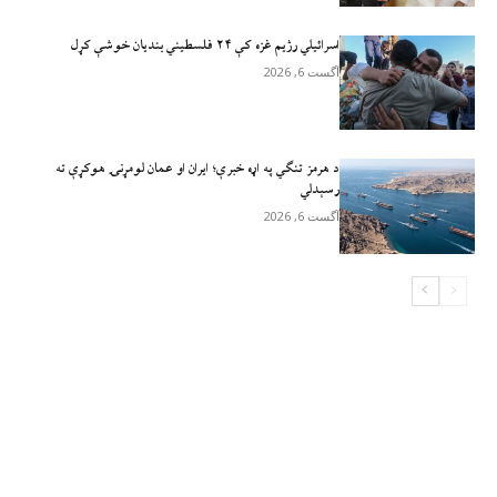
اسرائيلي رژيم غزه کې ۲۴ فلسطیني بندیان خوشې کړل
آگست 6, 2026
د هرمز تنګي په اړه خبرې؛ ایران او عمان لومړنۍ هوکړې ته
رسېدلي
آگست 6, 2026