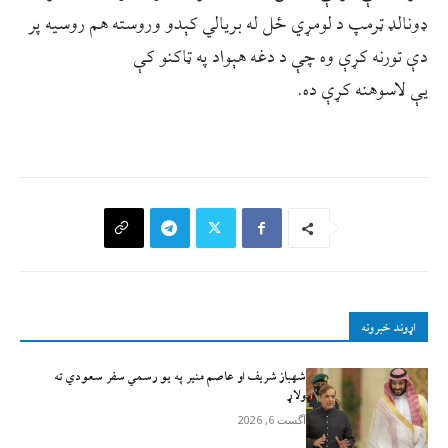
ډونالډ ټرمپ د لومړي ځل له بريالي کېدو وروسته هم روسیه پر
دې تورنه کړې وه چې د دغه هېواد په ټاکنو کې
یې لاسوهنه کړې ده.
اړوند خبرونه
شهباز شریف او عاصم منیر په یو رسمي سفر سعودي ته
ولاړ
آگست 6, 2026