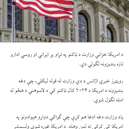
د امريکا خزانې وزارت د ټاکنو په تړاو پر ايراني او روسي ادارو
تازه بنديزونه لګولي دي.
رويټرز خبري اژانس د دې وزارت له قوله ليکلي، چې دغه
بنديزونه د امريکا د ۲۰۲۴ کال ټاکنو کې د لاسوهنې د هڅو له
امله لګول شوي.
ياد وزارت دغه ادعا هم کړې چې ګواکې دواړو هېوادونو په
امريکا کې کرکې ته لمن وهله. د امریکا غوره شوی ولسمشر