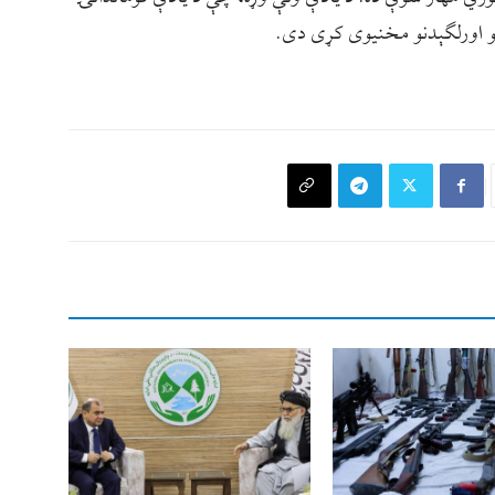
خو اورلګېدنو مخنيوی کړی دی.