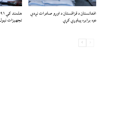
افغانستان د قزاقستان د اوړو صادرات نږدې
ه
دوه برابره پیاوړي کړي
تجهیزات نیول