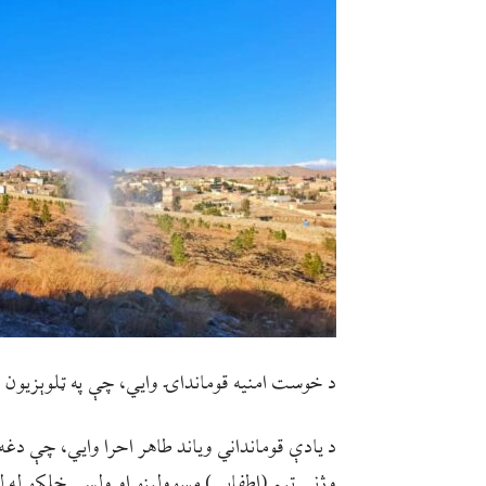
د خوست امنيه قومانداۍ وايي، چې په ټلوېزيون
د يادې قومانداني وياند طاهر احرا وايي، چې دغه
وژنې ټيم (اطفايې) مسوولينو او ولسي خلکو له ل