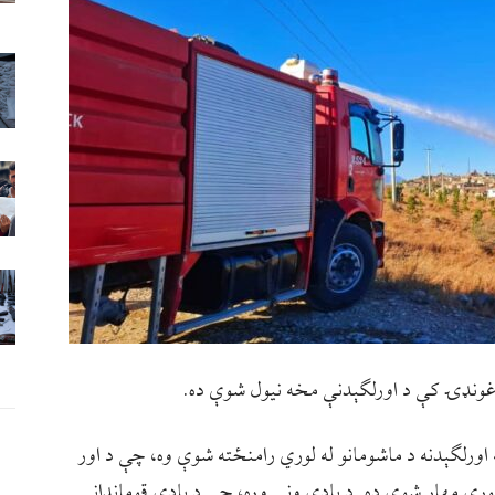
 غونډۍ کې د اورلګېدنې مخه نيول شوې ده.
 اورلګېدنه د ماشومانو له لوري رامنځته شوې وه، چې د اور
وري مهار شوې ده. د يادې ونې وړه، چې د يادې قوماندانۍ