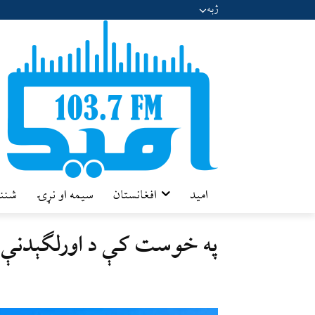
ژبه
امید
افغانستان
سیمه او نړۍ
شننه
په خوست کې د اورلګېدنې 