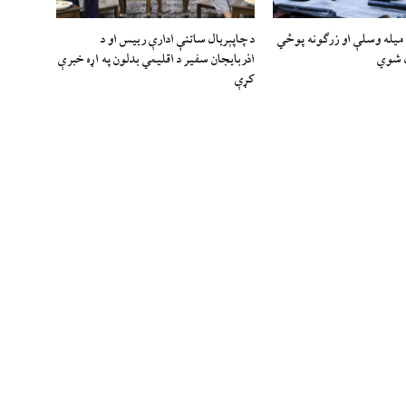
لمند کې ۹۱ میله وسلې او زرګونه پوځي
د چاپېریال ساتنې ادارې رییس او د
 شوي
اذربایجان سفیر د اقلیمي بدلون په اړه خبرې
کړې