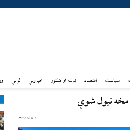
سیاست
اقتصاد
ټولنه او کلتور
خپرونې
لوبې
وي
مخه نيول شوې
ډ
فبروری 12, 2025