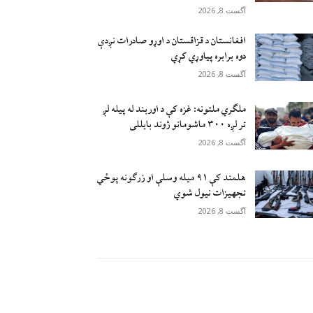
آگست 8, 2026
افغانستان د قزاقستان د اوړو صادرات نږدې
دوه برابره پیاوړي کړي
آگست 8, 2026
ملګري ملتونه: غزه کې د اوربند له پیله لږ
تر لږه ۳۰۰ ماشومانو ژوند بايللی
آگست 8, 2026
هلمند کې ۹۱ میله وسلې او زرګونه پوځي
تجهیزات نیول شوي
آگست 8, 2026