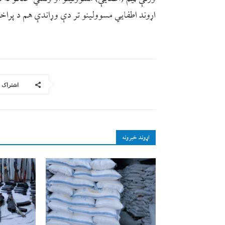
اړوند اطفایي مسوولينو تر دې وړاندې هم د پرا
اشتراک
اړوند خبرونه