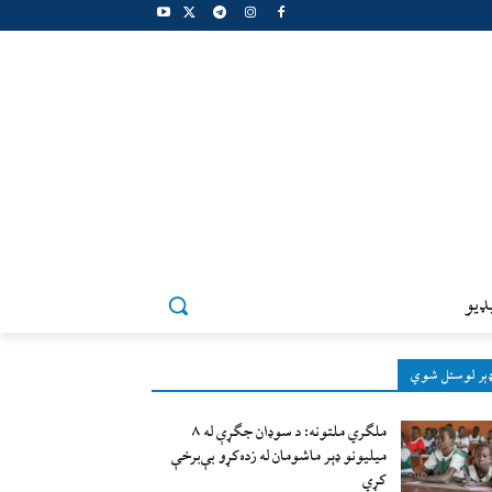
ډيو
ېر لوستل شوي
ملګري ملتونه: د سوډان جګړې له ۸
میلیونو ډېر ماشومان له زده‌کړو بې‌برخې
کړي