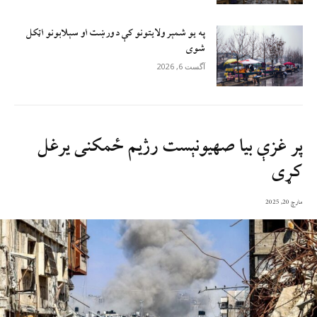
په یو شمېر ولایتونو کې د ورښت او سېلابونو اټکل
شوی
آگست 6, 2026
پر غزې بیا صهیونېست رژیم ځمکنی یرغل
کړی
مارچ 20, 2025