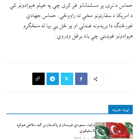
حماس د نړۍ پر مسلمانانو غږ کړی چې په خپلو هېوادونو کې
د امریکا د سفارتونو مخې ته راووځي. حماس جهادي
غورځنګ دا بریدونه غندلي او یو ځل یې بیا له منځګړو
هېوادونو غوښتي چې یاد یرغل ودروي.
اړوند خبرونه
ترکیه، سعودي عربستان او پاکستان نن ګډه دفاعي هوکړه
لاسلیکوي
آگست 7, 2026