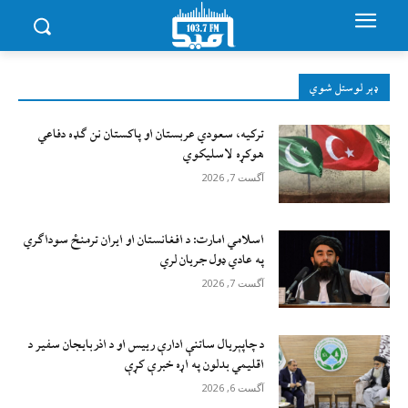
ډېر لوستل شوي
ترکیه، سعودي عربستان او پاکستان نن ګډه دفاعي
هوکړه لاسلیکوي
آگست 7, 2026
اسلامي امارت: د افغانستان او ایران ترمنځ سوداګري
په عادي ډول جریان لري
آگست 7, 2026
د چاپېریال ساتنې ادارې رییس او د اذربایجان سفیر د
اقلیمي بدلون په اړه خبرې کړې
آگست 6, 2026