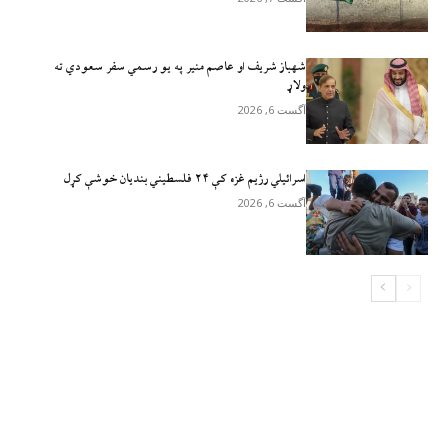
شهباز شریف او عاصم منیر په یو رسمي سفر سعودي ته
ولاړ
آگست 6, 2026
اسرائيلي رژيم غزه کې ۲۴ فلسطیني بندیان خوشې کړل
آگست 6, 2026