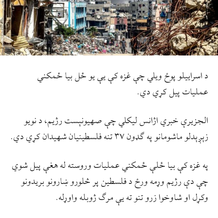
د اسراییلو پوځ ویلي چې غزه کې یې یو ځل بیا ځمکني
عملیات پیل کړي دي.
الجزیرې خبري اژانس لیکلي چې صهیونېست رژیم، د نویو
زېږېدلو ماشومانو په ګډون ۳۷ تنه فلسطینیان شهیدان کړي دي.
په غزه کې بیا ځلې ځمکني عملیات وروسته له هغې پیل شوي
چې دې رژیم وړمه ورځ د فلسطین پر څلورو ښارونو بریدونو
وکړل او شاوخوا زرو تنو ته یې مرګ ژوبله واوړله.