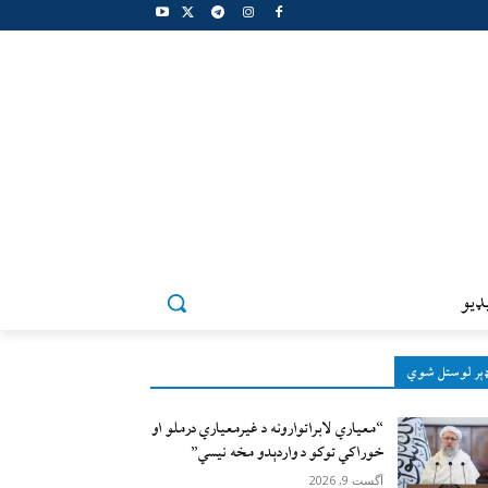
ډيو
ېر لوستل شوي
“معیاري لابراتوارونه د غیرمعیاري درملو او
خوراکي توکو د واردېدو مخه نیسي”
آگست 9, 2026