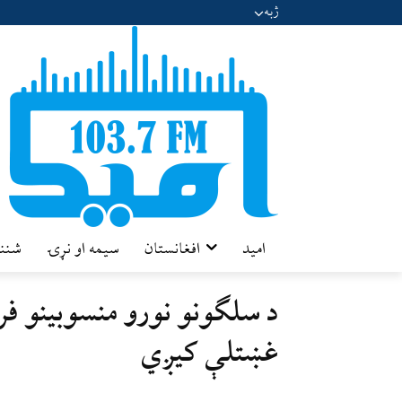
ژبه
امید
افغانستان
سیمه او نړۍ
شننه
د سلګونو نورو منسوبینو فرا
غښتلې کیږي