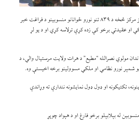
ملي دفاع وزارتد ۲۰۷ الفاروق قول اردو له ښوونیز مرکز څخه د ۸۳۹ تنو نورو ځوانانو منسوبینو د فراغت خبر
 او عقیدتي برخو کې زده کړې ترلاسه کړي او د یو لړ
روق قول اردو قوماندان مولوي نصرالله “مطیع” د هرات ولایت مرستیال والي، د
 شمېر نورو نظامي او ملکي مسوولینو برخه اخیستې وه.
نونه، تکتیکونه او ډول ډول نمایشونه نندارې ته وړاندې
وبین له بېلابېلو برخو فارغ او د هېواد چوپړ