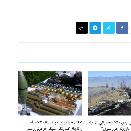
“تېر يو کال کې نږدې ۸۵۰ مخابراتي انټنونه
افغان ځواکونو له پاکستانه ۷۴ میله
راقاچاق کېدونکې سپکې او درنې وسلې