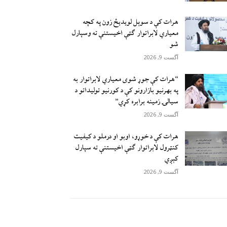
هرات کې د سوېل ‌لویدیځ زون په کچه
معیاري لابراتوار ګټې اخیستنې ته وسپارل
شو
آگست 9, 2026
“هرات کې جوړ شوی معیاري لابراتوار به
په بهرنیو بازارونو کې د کورنیو تولیداتو د
سیالۍ زمینه برابره کړي”
آگست 9, 2026
هرات کې د خوړو، اوبو او درملو د کیفیت
کنټرول لابراتوار ګټې اخيستنې ته سپارل
کېږي
آگست 9, 2026