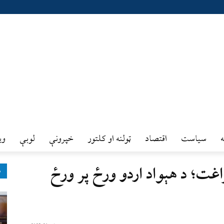
سیاست
اقتصاد
ټولنه او کلتور
خپرونې
لوبې
وي
غت؛ د هېواد اردو ورځ پر ورځ
ډ