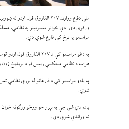
ورکړی دی. دې ځوانو منسوبینو په نظامي، مسلکي
مراسمو په ترڅ کې فارغ شوي دي.
په دغو مراسمو کې د ۲۰۷ الفا
هرات د نظامي محکمې رییس او د لویدیځ زون یو
په یادو مراسمو کې د فارغانو له لوري نظامي تمری
شوي.
یاده دې شي چې په تېرو څو ورځو زرګونه ځوان منس
ته وړاندې شوي دي.