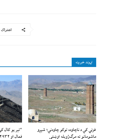
اشتراک
اړوند خبرونه
غزني کې د ناچاوده توکو چاودنې؛ شپږو
ماشومانو ته مرګ‌ژوبله اوښتې
فعال او ۲۹۳۲ ټاورونه جوړ شوي”