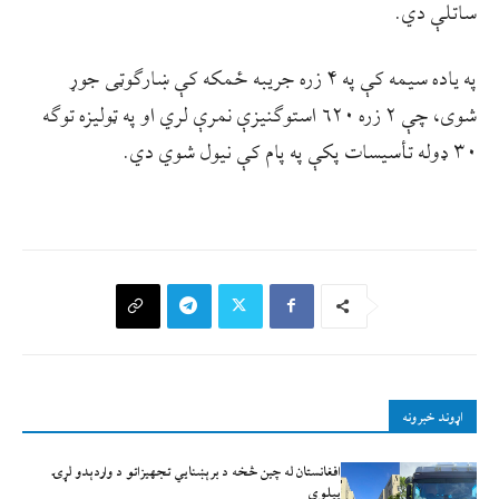
ساتلې دي.
په ياده سيمه کې په ۴ زره جريبه ځمکه کې ښارګوټی جوړ
شوی، چې ۲ زره ۶۲۰ استوګنيزې نمرې لري او په ټوليزه توګه
۳۰ ډوله تأسيسات پکې په پام کې نيول شوي دي.
اړوند خبرونه
افغانستان له چين څخه د برېښنايي تجهيزاتو د واردېدو لړۍ
پيلوي