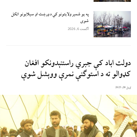
په یو شمېر ولایتونو کې د ورښت او سېلابونو اټکل
شوی
آگست 6, 2026
دولت اباد کې جبري راستنېدونکو افغان
کډوالو ته د استوګنې نمرې ووېشل شوې
اپریل 28, 2025