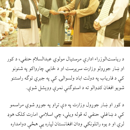
د رياست‌الوزراء ادارې مرستيال مولوي عبدالسلام حنفي، د کور
او ښار جوړولو وزارت سرپرست او د ځایي چارواکو په شتونو
کې د فارياب په دولت اباد ولسوالۍ کې په جبري توګه راستنو
شويو افغان کډوالو ته د استوګنې نمرې ووېشل شوې.
د کور او ښار جوړول وزارت په دې تړاو په جوړو شوي مراسمو
کې د ښاغلي حنفي له قوله ويلي، چې اسلامي امارت کلک هوډ
لري او د يوه راتلونکي ودان افغانستان لپاره يې هڅې دوامداره