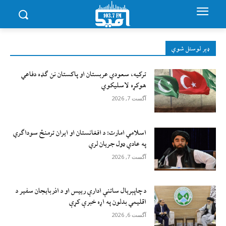
ډېر لوستل شوي
ترکیه، سعودي عربستان او پاکستان نن ګډه دفاعي
هوکړه لاسلیکوي
آگست 7, 2026
اسلامي امارت: د افغانستان او ایران ترمنځ سوداګري
په عادي ډول جریان لري
آگست 7, 2026
د چاپېریال ساتنې ادارې رییس او د اذربایجان سفیر د
اقلیمي بدلون په اړه خبرې کړې
آگست 6, 2026