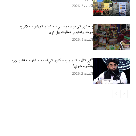
آگست 6, 2026
پنجشېر کې یوې موسسې د متشبثو کورنیو د ملاتړ په
موخه پراختیايي فعالیت پیل کړی
آگست 5, 2026
“تېر کال د کانونو په سکتور کې له ۱۰ میلیارده افغانیو ډېره
پانګونه شوې”
آگست 2, 2026