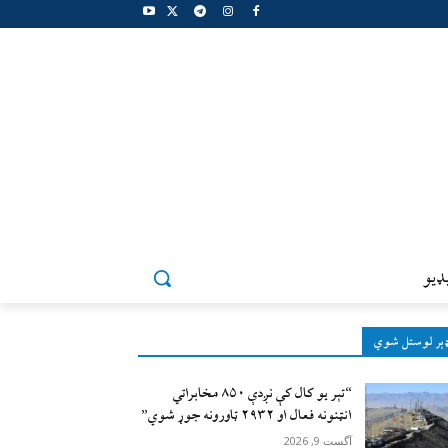
ډيو
ېر لوستل شوي
“تېر يو کال کې نږدې ۸۵۰ مخابراتي
انټنونه فعال او ۲۹۳۲ ټاورونه جوړ شوي”
آگست 9, 2026