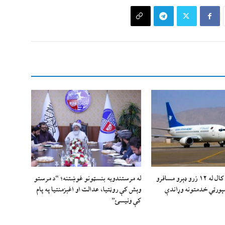
د ا.ا وياند: تېر کال له ۱۲ زرو ډېرو مسافرو
له مرستندویه بنسټونو غوښتنه؛ “د مرستو
سپورټي خدمتونه وړاندې
وېش کې روڼتیا، عدالت او اغېزمنتیا په پام
کې ونیسئ”