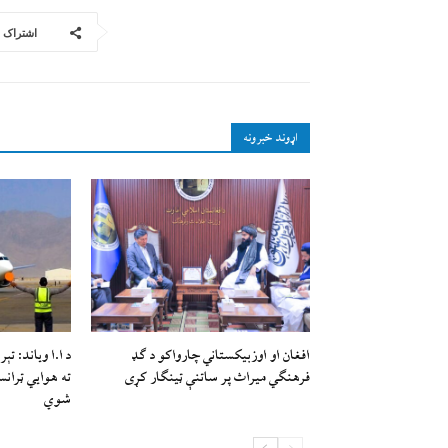
اشتراک
اړوند خبرونه
افغان او اوزبیکستاني چارواکو د ګډ
فرهنګي میراث پر ساتنې ټینګار کړی
ته هوايي ټران
شوي