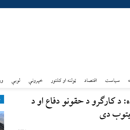
سیاست
اقتصاد
ټولنه او کلتور
خپرونې
لوبې
وي
: د کارګرو د حقونو دفاع او د
ډ
ړيتوب دی