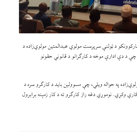
 کارکوونکو د ټولنې سرپرست مولوي عبدالمتين مولوي‌زاده د
چې د دې ادارې موخه د کارګرانو د قانوني حقونو
وي‌زاده په حواله ويلي، چې مسوولين باید د کارګرو سره د
اري وکړي. نوموړي دغه راز کارګرو ته د کار زمېنه برابرول