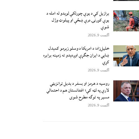
برازیل کې د يوې چورلکې لوېدو له امله د
یوې کورنۍ درې ښځې او پیلوټ وژل
شوي
آگست 9, 2026
خلیل‌زاد: د امریکا د وسلو زېرمو کمېدل
ښايي د ایران جګړې اوږدېدو ته زمینه برابره
کړي
آگست 9, 2026
روسیه د هرمز او بسفر د بدیل ټرانزیټي
لارې په لټه کې؛ افغانستان هم د احتمالي
مسیر په توګه مطرح شوی
آگست 9, 2026