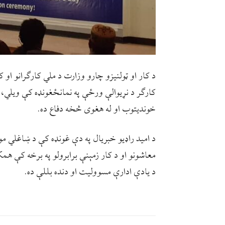
د کار او ټولنيزو چارو وزارت د ملي کارګرانو او
کارګر د نړيوالې ورځې په نمانځغونډه کې ويلي، 
خونديتوب او له هغوی څخه دفاع ده.
د اميد راډيو خبريال په دې غونډه کې د ښاغلي مول
معاشونو او د کار زمېنې برابرولو په برخه کې همک
د يادې ادارې مسووليت او دنده بللې ده.