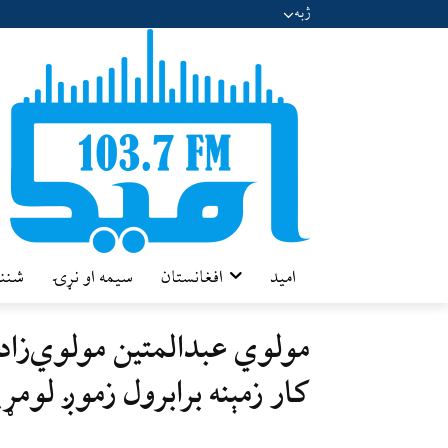
ژبه
امید
افغانستان
سیمه او نړۍ
شننه
مولوي عبدالمتين مولوي‌زاده
کار زمېنه برابرول زموږ لوم