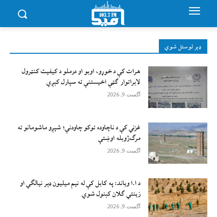
ډېر لوستل شوي
هرات کې د خوړو، اوبو او درملو د کیفیت کنټرول
لابراتوار ګټې اخيستنې ته سپارل کېږي
آگست 9, 2026
غزني کې د ناچاوده توکو چاودنې؛ شپږو ماشومانو ته
مرګ‌ژوبله اوښتې
آگست 9, 2026
د ا.ا وياند: په کابل کې له نیم میلیون ډېر نیالګي او
زینتي ګلان کېنول شوي
آگست 9, 2026