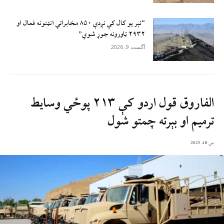
“تېر يو کال کې نږدې ۸۵۰ مخابراتي انټنونه فعال او
۲۹۳۲ ټاورونه جوړ شوي”
آگست 9, 2026
الفاروق قول اردو کې ۲۱۳ پوځي وسایط
ترمیم او بېرته چمتو شول
می 18, 2025