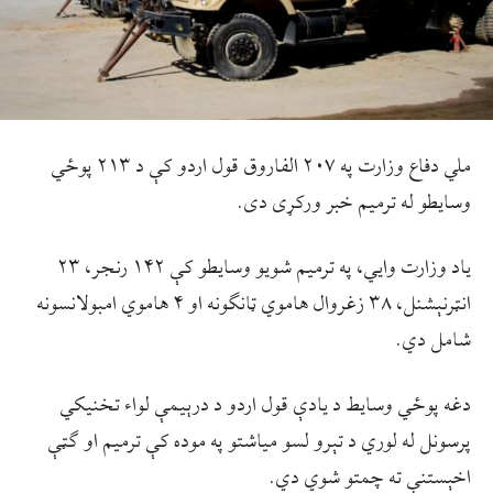
ملي دفاع وزارت په ۲۰۷ الفاروق قول اردو کې د ۲۱۳ پوځي
وسايطو له ترميم خبر ورکړی دی.
ياد وزارت وايي، په ترميم شويو وسايطو کې ۱۴۲ رنجر، ۲۳
انټرنېشنل، ۳۸ زغروال هاموي ټانګونه او ۴ هاموي امبولانسونه
شامل دي.
دغه پوځي وسايط د يادې قول اردو د درېيمې لواء تخنيکي
پرسونل له لوري د تېرو لسو میاشتو په موده کې ترميم او ګټې
اخېستنې ته چمتو شوي دي.