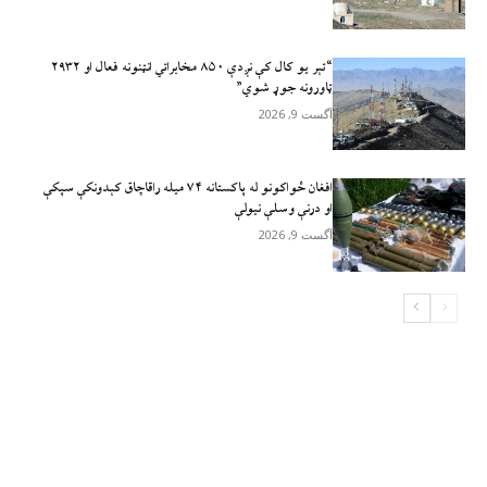
“تېر يو کال کې نږدې ۸۵۰ مخابراتي انټنونه فعال او ۲۹۳۲
ټاورونه جوړ شوي”
آگست 9, 2026
افغان ځواکونو له پاکستانه ۷۴ میله راقاچاق کېدونکې سپکې
او درنې وسلې نیولې
آگست 9, 2026