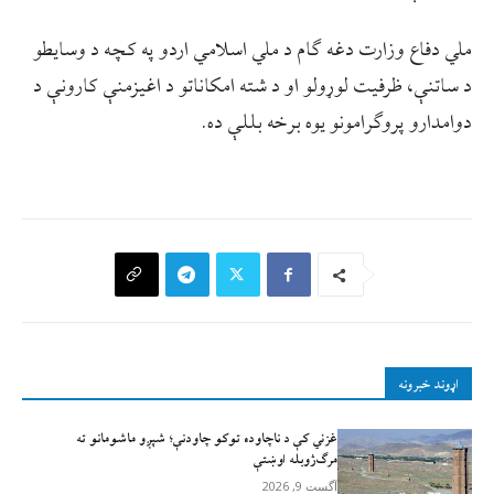
ملي دفاع وزارت دغه ګام د ملي اسلامي اردو په کچه د وسایطو
د ساتنې، ظرفیت لوړولو او د شته امکاناتو د اغيزمنې کارونې د
دوامدارو پروګرامونو یوه برخه بللې ده.
اړوند خبرونه
غزني کې د ناچاوده توکو چاودنې؛ شپږو ماشومانو ته
مرګ‌ژوبله اوښتې
آگست 9, 2026