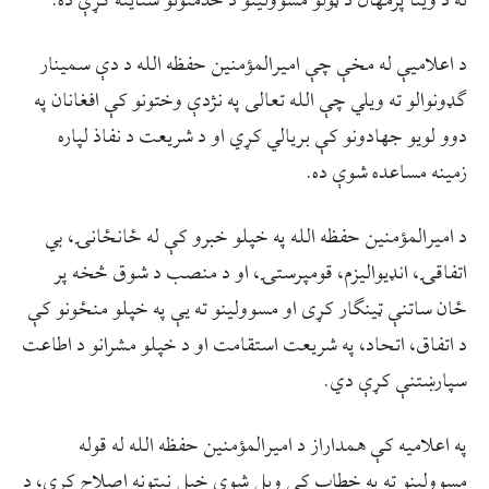
ته د وینا پرمهال د ټولو مسوولینو د خدمتونو ستاینه کړې ده.
د اعلامیې له مخې چې امیرالمؤمنین حفظه الله د دې سمینار
ګډونوالو ته ویلي چې الله تعالی په نژدې وختونو کې افغانان په
دوو لویو جهادونو کې بریالي کړي او د شریعت د نفاذ لپاره
زمینه مساعده شوې ده.
د امیرالمؤمنین حفظه الله په خپلو خبرو کې له ځانځانۍ، بي
اتفاقۍ، انډيوالیزم، قومپرستۍ، او د منصب د شوق څخه پر
ځان ساتنې ټینګار کړی او مسوولینو ته یې په خپلو منځونو کې
د اتفاق، اتحاد، په شریعت استقامت او د خپلو مشرانو د اطاعت
سپارښتنې کړې دي.
په اعلامیه کې همداراز د امیرالمؤمنین حفظه الله له قوله
مسوولینو ته په خطاب کې ویل شوي خپل نیتونه اصلاح کړي، د