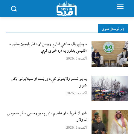
ډېر لوستل شوي
د چاپېریال ساتنې ادارې رییس او د اذربایجان سفیر د
اقلیمي بدلون په اړه خبرې کړې
آگست 6, 2026
په یو شمېر ولایتونو کې د ورښت او سېلابونو اټکل
شوی
آگست 6, 2026
شهباز شریف او عاصم منیر په یو رسمي سفر سعودي
ته ولاړ
آگست 6, 2026