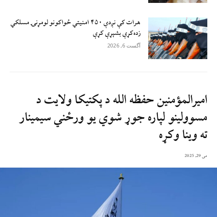
هرات کې نږدې ۴۵۰ امنيتي ځواکونو لومړنۍ مسلکي
زده‌کړې بشپړې کړې
آگست 6, 2026
امیرالمؤمنین حفظه الله د پکتیکا ولایت د
مسوولینو لپاره جوړ شوي یو ورځني سیمینار
ته وینا وکړه
می 29, 2025