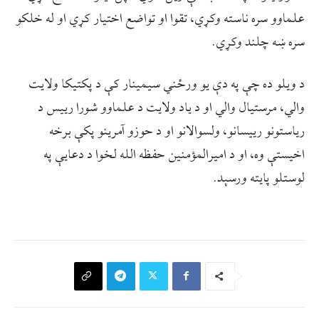
علماوو سره ناسته وکړي، تقوا او تواضع اختیار کړي او له خلکو
سره ښه چلند وکړي.
د ویلو ده چې په دې یو ورځني سیمینار کې د پکتیکا ولایت
والي، مرستیال والي او د یاد ولایت د علماوو شورا رییس د
ریاستونو رییسانو، ولسوالانو او د حوزو آمرینو پکې برخه
اخیستې وه، او د امیرالمؤمنین حفظه الله لخوا د دعایې په
لوستلو پایته ورسېد.