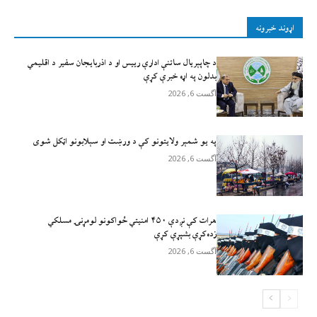
اړوند خبرونه
د چاپېریال ساتنې ادارې رییس او د اذربایجان سفیر د اقلیمي
بدلون په اړه خبرې کړې
آگست 6, 2026
په یو شمېر ولایتونو کې د ورښت او سېلابونو اټکل شوی
آگست 6, 2026
هرات کې نږدې ۴۵۰ امنيتي ځواکونو لومړنۍ مسلکي
زده‌کړې بشپړې کړې
آگست 6, 2026