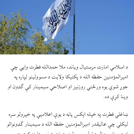
د اسلامي امارت مرستیال ویاند، ملا حمدالله فطرت وایي چې
امیرالمؤمنین حفظه الله د پکتیکا ولایت د مسوولینو لپاره په
جوړ شوي یوه ورځني روزنیز او اصلاحي سیمینار کې ګډون او
وینا کړې ده.
ښاغلي فطرت په خپله اېکس پاڼه د یوې اعلامیې په خپرولو سره
لیکلي چې عالیقدر امیرالمؤمنین حفظه الله د سیمینار ګډونوالو