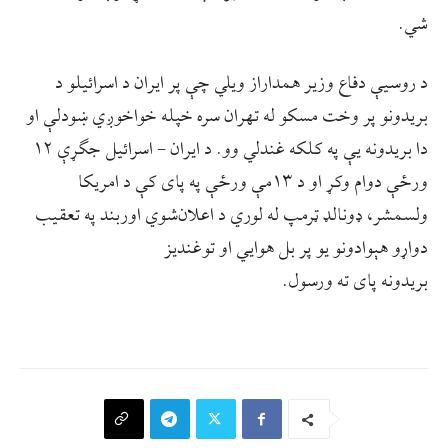
شي.
د روسیې دفاع وزیر همداراز ویلي چې پر ایران د اسرائیلو د
بریدونو پر وخت مسکو له تهران سره خپله خواخوږي ښودلې او
دا بریدونه یې په کلکه غندلي وو. د ایران – اسرائیل جګړې ۱۲
ورځې دوام وکړ او د ۱۳مې ورځې په پای کې د امریکا
ولسمشر، ډونالډ ټرمپ له لوري د اعلان‌شوي اوربند په تعقیب
دواړو هېوادونو يو پر بل هوايي او توغندیز
بریدونه پای ته ورسول.