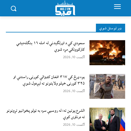
ډېر لوستل شوي
سعودي کې د اورلګېدنې له امله ۱۶ بنګله‌دېشي
کارکوونکي مړه شوي
آگست 10, 2026
یوه ورځ کې ۳۱۷ افغان کډوالې کورنۍ راستنې او
۳۲۵ کورنۍ خپلو ولایتونو ته لېږدول شوې
آگست 10, 2026
الشرع پوتین ته: له روسیې سره به ټولو پخوانيو تړونونو
ته درناوی کوي
آگست 10, 2026