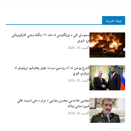
اړوند خبرونه
سعودي کې د اورلګېدنې له امله ۱۶ بنګله‌دېشي کارکوونکي
مړه شوي
آگست 10, 2026
الشرع پوتین ته: له روسیې سره به ټولو پخوانيو تړونونو ته
درناوی کوي
آگست 10, 2026
مجتبی خامنه‌يي محسن رضايي د ایران د ملي امنیت عالي
شورا منشي وټاکه
آگست 10, 2026