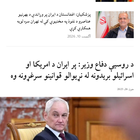
پزشکیان: افغانستان د ایران پر وړاندې د بهرنیو
عناصرو د نفوذ په مخنیوي کې له تهران سره لويه
همکاري کړې
آگست 10, 2026
د روسیې دفاع وزیر: پر ایران د امریکا او
اسرائیلو بریدونه له نړیوالو قوانینو سرغړونه وه
جون 26, 2025