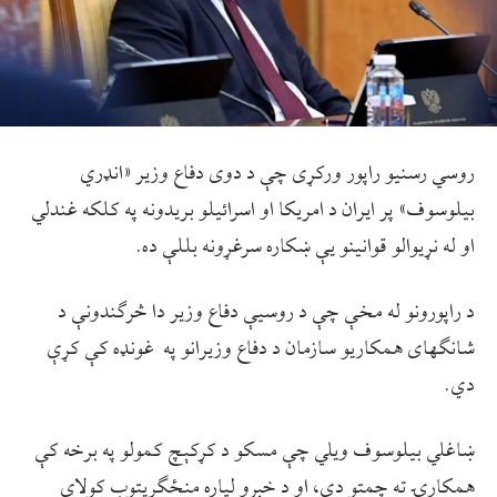
روسي رسنیو راپور ورکړی چې د دوی دفاع وزیر «انډري
بیلوسوف» پر ایران د امریکا او اسرائیلو بریدونه په کلکه غندلي
او له نړیوالو قوانینو یې ښکاره سرغړونه بللې ده.
د راپورونو له مخې چې د روسیې دفاع وزیر دا څرګندونې د
شانګهای همکاریو سازمان د دفاع وزیرانو په غونډه کې کړې
دي.
ښاغلي بیلوسوف ویلي چې مسکو د کړکېچ کمولو په برخه کې
همکارۍ ته چمتو دی، او د خبرو لپاره منځګړیتوب کولای