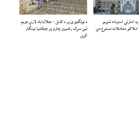
ه امارتي استرداد شویو
د ټولګټو وزیر د کابل – جلال‌اباد لارې دویم
املاکو معاملات ممنوع دي
لین سړک رغنیزو چارو پر چټکتیا ټینګار
کړی