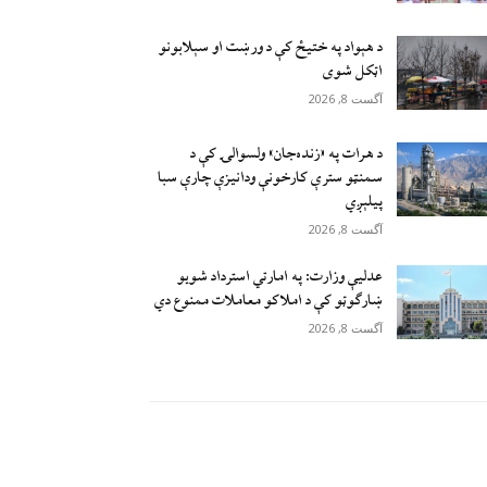
د هېواد په ختیځ کې د ورښت او سېلابونو
اټکل شوی
آگست 8, 2026
د هرات په «زنده‌جان» ولسوالۍ کې د
سمنټو سترې کارخونې ودانیزې چارې سبا
پیلېږي
آگست 8, 2026
عدلیې وزارت: په امارتي استرداد شویو
ښارګوټو کې د املاکو معاملات ممنوع دي
آگست 8, 2026