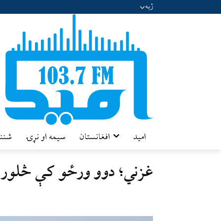
ژبه
امید
افغانستان
سیمه او نړۍ
شننه
غزني؛ دوو ورځو کې څلور 