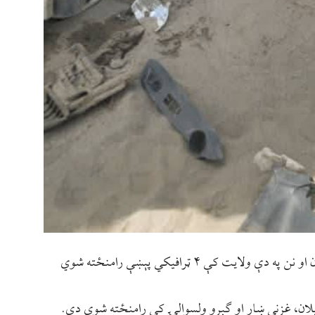
د غزني امنیه قومندانۍ رسنيز دفتر ویلي چې پرون او نن په دې ولایت کې ۴ ټرافیکي پېښې رامنځته شوي
 ګیلان، غزني ښار او ګېرو ولسوالۍ کې رامنځته شوي دي.