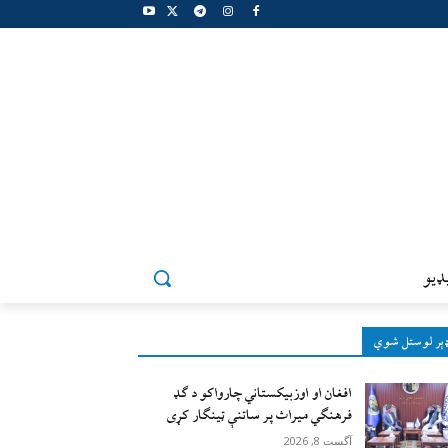
ډيو
ېر لوستل شوي
افغان او اوزبیکستاني چارواکو د ګډ
فرهنګي میراث پر ساتنې ټینګار کړی
آگست 8, 2026