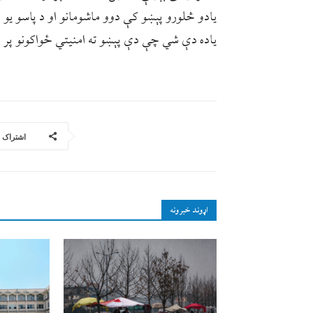
یادو څلورو پېښو کې دوو ماشومانو او د پاسو یو 
یاده دې شي چې دې پېښو ته امنیتي ځواکونو پر 
اشتراک
اړوند خبرونه