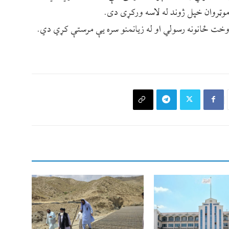
موټروان خپل ژوند له لاسه ورکړی دی.
وخت ځانونه رسولي او له زیانمنو سره یې مرستې کړي دي.