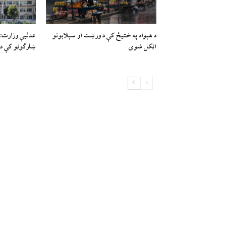
د هېواد په ختیځ کې د ورښت او سېلابونو
عدلیې وزارت: پ
اټکل شوی
ښارګوټو کې د 