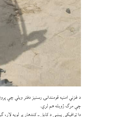
چې مرګ ژوبله هم لري.
دا ټرافیکی پېښې د کابل ـ کندهار پر لویه لار،