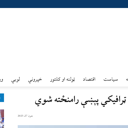
سیاست
اقتصاد
ټولنه او کلتور
خپرونې
لوبې
وي
ټرافیکي پېښې رامنځته شوي
ډ
جون 27, 2025