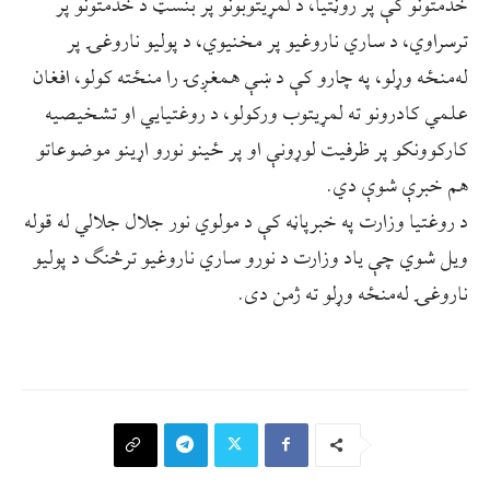
خدمتونو کې پر روڼتیا، د لمړیتوبونو پر بنسټ د خدمتونو پر
ترسراوي، د ساري ناروغیو پر مخنیوي، د پولیو ناروغۍ پر
له‌منځه وړلو، په چارو کې د ښې همغږۍ را منځته کولو، افغان
علمي کادرونو ته لمړیتوب ورکولو، د روغتیایي او تشخیصیه
کارکوونکو پر ظرفیت لوړونې او پر ځینو نورو اړینو موضوعاتو
هم خبرې شوې دي.
د روغتیا وزارت په خبرپاڼه کې د مولوي نور جلال جلالي له قوله
ویل شوي چې یاد وزارت د نورو ساري ناروغیو ترڅنګ د پولیو
ناروغۍ له‌منځه وړلو ته ژمن دی.