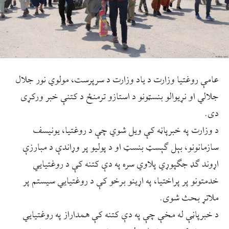
عامې روغتیا وزارت د یاد وزارت د سرپرست، مولوي نور جلال
جلالي او نړیوالو بنسټونو د استازو ترمنځ د کتنې خبر ورکړی
دی.
د وزارت په خبرپاڼه کې ویل شوي چې د روغتیا، یونیسف
سازمانونو، بېل ګېسټ بنسټ او د پولیو پر وړاندې د مبارزې
اړوند ګډ جګپوړي پلاوي سره په دې کتنه کې د روغتیایي
خدمتونو پر پراختیا، په اړینو برخو کې د روغتیایي سیستم پر
ملاتړ بحث شوی.
د خبرپاڼې له مخې چې په دې کتنه کې همداراز په روغتیایي