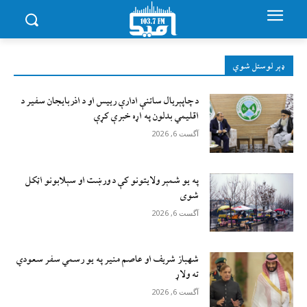
ډېر لوستل شوي
د چاپېریال ساتنې ادارې رییس او د اذربایجان سفیر د
اقلیمي بدلون په اړه خبرې کړې
آگست 6, 2026
په یو شمېر ولایتونو کې د ورښت او سېلابونو اټکل
شوی
آگست 6, 2026
شهباز شریف او عاصم منیر په یو رسمي سفر سعودي
ته ولاړ
آگست 6, 2026