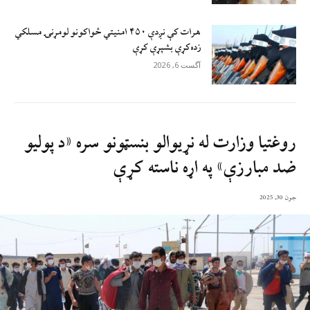
هرات کې نږدې ۴۵۰ امنيتي ځواکونو لومړنۍ مسلکي
زده‌کړې بشپړې کړې
آگست 6, 2026
روغتیا وزارت له نړیوالو بنسټونو سره «د پولیو
ضد مبارزې» په اړه ناسته کړې
جون 30, 2025