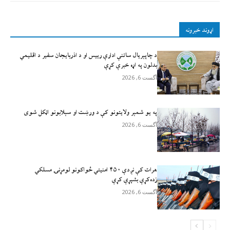
اړوند خبرونه
د چاپېریال ساتنې ادارې رییس او د اذربایجان سفیر د اقلیمي
بدلون په اړه خبرې کړې
آگست 6, 2026
په یو شمېر ولایتونو کې د ورښت او سېلابونو اټکل شوی
آگست 6, 2026
هرات کې نږدې ۴۵۰ امنيتي ځواکونو لومړنۍ مسلکي
زده‌کړې بشپړې کړې
آگست 6, 2026