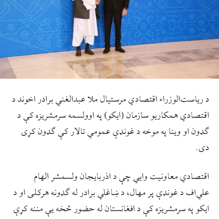
د ریاست‌الوزراء اقتصادي مرستیال ملا عبدالغني برادر اخوند د
اقتصادي همکاریو سازمان (ایکو) په اوولسمه سرمشریزه کې د
ګډون او وینا په موخه د غونډې عمومي تالار کې ګډون کړی
دی.
اقتصادي معاونيت وايي چې د اذربایجان ولسمشر الهام
علي‌اف د غونډې پر مهال، د ښاغلي برادر له ګډونه هرکلی او د
ايکو په سرمشريزه کې د افغانستان له حضور څخه یې مننه کړې