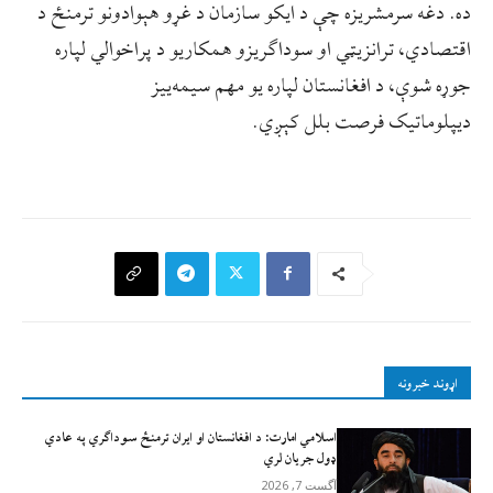
ده. دغه سرمشریزه چې د ایکو سازمان د غړو هېوادونو ترمنځ د
اقتصادي، ترانزیټي او سوداګریزو همکاریو د پراخوالي لپاره
جوړه شوې، د افغانستان لپاره یو مهم سیمه‌ییز
دیپلوماتیک فرصت بلل کېږي.
اړوند خبرونه
اسلامي امارت: د افغانستان او ایران ترمنځ سوداګري په عادي
ډول جریان لري
آگست 7, 2026