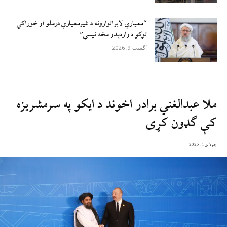
“معیاري لابراتوارونه د غیرمعیاري درملو او خوراکي
توکو د واردېدو مخه نیسي”
آگست 9, 2026
ملا عبدالغني برادر اخوند د ایکو په سرمشریزه
کې ګډون کړی
جولای 4, 2025