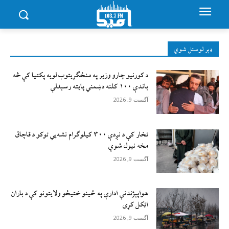
ډېر لوستل شوي
د کورنیو چارو وزیر په منځګړیتوب لویه پکتیا کې څه
باندې ۱۰۰ کلنه دښمني پایته رسېدلې
آگست 9, 2026
تخار کې د نږدې ۳۰۰ کیلوګرام نشه‌يي توکو د قاچاق
مخه نیول شوې
آگست 9, 2026
هواپېژندنې ادارې په ځینو ختیځو ولایتونو کې د باران
اټکل کړی
آگست 9, 2026