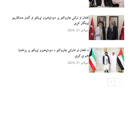
افغان او ترکي چارواکو پر دوه‌اړخیزو اړيکو او ګډو همکاريو
ټينګار کړی
جولای 31, 2026
د افغان او اماراتي چارواکو د دوه‌اړخیزو اړیکو پر پراختیا
خبرې کړې
جولای 31, 2026