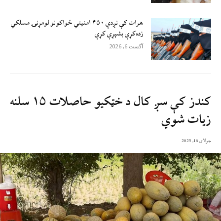
هرات کې نږدې ۴۵۰ امنيتي ځواکونو لومړنۍ مسلکي
زده‌کړې بشپړې کړې
آگست 6, 2026
کندز کې سږ کال د خټکیو حاصلات ۱۵ سلنه
زیات شوي
جولای 16, 2025