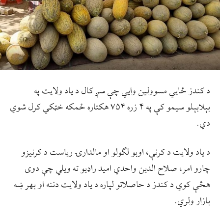
د کندز ځایي مسوولین وایي چې سږ کال د یاد ولایت په
بېلابېلو سیمو کې په ۴ زره ۷۵۴ هکتاره ځمکه خټکي کرل شوي
دي.
د یاد ولایت د کرنې، اوبو لګولو او مالدارۍ ریاست د کرنیزو
چارو امر، صلاح الدین واحدي امید راډیو ته ویلي چې دوی
هڅې کوي د کندز د حاصلاتو لپاره د یاد ولایت دننه او بهر ښه
بازار ولري.