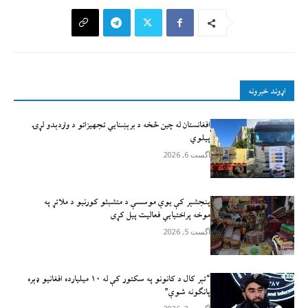
اړوند خبرونه
افغانستان له چين څخه د برېښنايي تجهيزاتو د واردېدو لړۍ
پيلوي
آگست 6, 2026
پنجشېر کې یوې موسسې د متشبثو کورنیو د ملاتړ په
موخه پراختیايي فعالیت پیل کړی
آگست 5, 2026
“تېر کال د کانونو په سکتور کې له ۱۰ میلیارده افغانیو ډېره
پانګونه شوې”