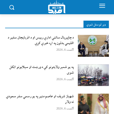
ډېر لوستل شوي
د چاپېریال ساتنې ادارې رییس او د اذربایجان سفیر د
اقلیمي بدلون په اړه خبرې کړې
آگست 6, 2026
په یو شمېر ولایتونو کې د ورښت او سېلابونو اټکل
شوی
آگست 6, 2026
شهباز شریف او عاصم منیر په یو رسمي سفر سعودي
ته ولاړ
آگست 6, 2026