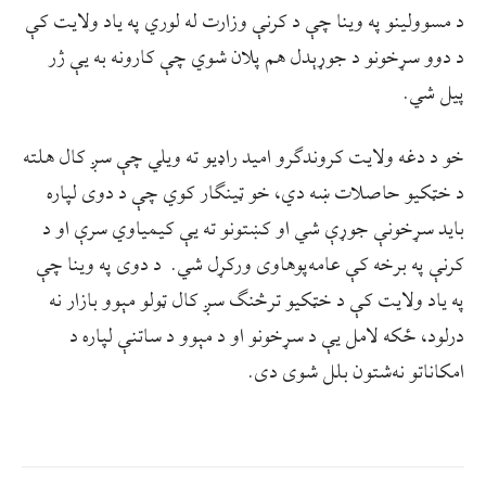
د مسوولینو په وینا چې د کرنې وزارت له لوري په یاد ولایت کې
د دوو سړخونو د جوړېدل هم پلان شوي چې کارونه به یې ژر
پیل شي.
خو د دغه ولایت کروندګرو امید راډیو ته ویلي چې سږ کال هلته
د خټکیو حاصلات ښه دي، خو ټینګار کوي چې د دوی لپاره
باید سړخونې جوړې شي او کښتونو ته یې کیمیاوي سرې او د
کرنې په برخه کې عامه‌پوهاوی ورکړل شي. د دوی په وینا چې
په یاد ولایت کې د خټکیو ترڅنګ سږ کال ټولو مېوو بازار نه
درلود، ځکه لامل یې د سړخونو او د مېوو د ساتنې لپاره د
امکاناتو نه‌شتون بلل شوی دی.