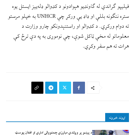
فیلیپو ګراندي له ګاونډیو هېوادونو د کډوالو ډله‌ییز ایستل یوه
ستره ننګونه بللې او ډاډ یې ورکړ چې UNHCR به خپلو مرستو
ته دوام ورکړي. د کډوالو او راستنېدونکو چارو وزارت د
معلوماتو له مخې ټاکل شوې، چې نوموړی به په دې ترڅ کې
هرات ته هم سفر وکړي.
اړوند خبرونه
د پېښو پر وړاندې مبارزې چمتووالي ادارې او افغان پوسټ