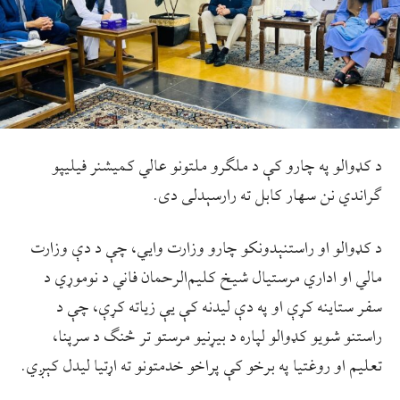
د کډوالو په چارو کې د ملګرو ملتونو عالي کمیشنر فیلیپو
ګراندي نن سهار کابل ته رارسېدلی دی.
د کډوالو او راستنېدونکو چارو وزارت وايي، چې د دې وزارت
مالي او اداري مرستیال شیخ کلیم‌الرحمان فاني د نوموړي د
سفر ستاينه کړې او په دې ليدنه کې يې زياته کړې، چې د
راستنو شويو کډوالو لپاره د بیړنیو مرستو تر څنګ د سرپنا،
تعلیم او روغتیا په برخو کې پراخو خدمتونو ته اړتیا ليدل کېږي.