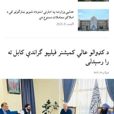
عدلیې وزارت: په امارتي استرداد شویو ښارګوټو کې د
املاکو معاملات ممنوع دي
آگست 8, 2026
د کډوالو عالي کمیشنر فیلیپو ګراندي کابل ته
را رسېدلی
جولای 19, 2025