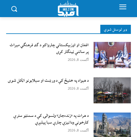
ډېر لوستل شوي
افغان او اوزبیکستاني چارواکو د ګډ فرهنګي میراث
پر ساتنې ټینګار کړی
آگست 8, 2026
د هېواد په ختیځ کې د ورښت او سېلابونو اټکل شوی
آگست 8, 2026
د هرات په «زنده‌جان» ولسوالۍ کې د سمنټو سترې
کارخونې ودانیزې چارې سبا پیلېږي
آگست 8, 2026