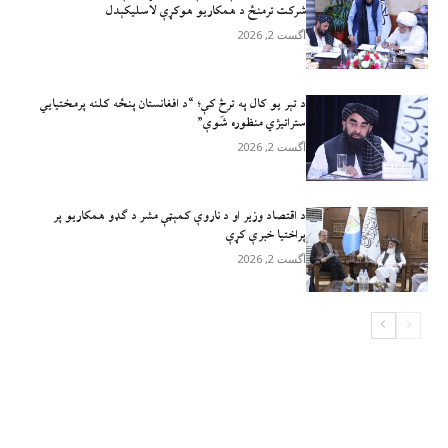
شرکت ترمنځ د همکاریو هوکړې لاسلیکېدل
آگست 2, 2026
د تېر يو کال په ترڅ کې؛ “د افغانستان پنځه کلنه پرمختیايي
ستراتیژي منظوره شَوې”
آگست 2, 2026
د اقتصاد وزیر او د ناروې کمېټې مشر د ګډو همکاریو پر
پراختیا خبرې کړې
آگست 2, 2026