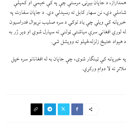
همداراز، د جاپان بیړنۍ مرستې چې په کې خېمې او کمپلې
شاملې دي، نن سهار کابل ته رسېدلې دي. د جاپان سفارت په
خبرپاڼه کې ویلي چې یاد توکي د سره صليب نړيوال فدراسیون
له لوري افغاني سرې مياشتې ټولنې ته سپارل شوي او ډېر ژر به
د هېواد ختیځ زلزله‌ځپلو ته ووېشل شي.
په خبرپاڼه کې ټینګار شوی، چې جاپان به له افغانانو سره خپل
ملاتړ ته لا دوام ورکړي.