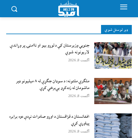
ډېر لوستل شوي
جنوبي وزیرستان کې د لوړو بیو او ناامنۍ پر وړاندې
لاريونونه شوي
آگست 8, 2026
ملګري ملتونه: د سوډان جګړې له ۸ میلیونو ډېر
ماشومان له زده‌کړو بې‌برخې کړي
آگست 8, 2026
افغانستان د قزاقستان د اوړو صادرات نږدې دوه برابره
پیاوړي کړي
آگست 8, 2026