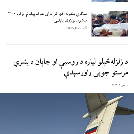
ملګري ملتونه: غزه کې د اوربند له پیله لږ تر لږه ۳۰۰
ماشومانو ژوند بايللی
آگست 8, 2026
د زلزله‌ځپلو لپاره د روسيې او جاپان د بشري
مرستو جوپې راورسېدې
سپتامبر 5, 2025