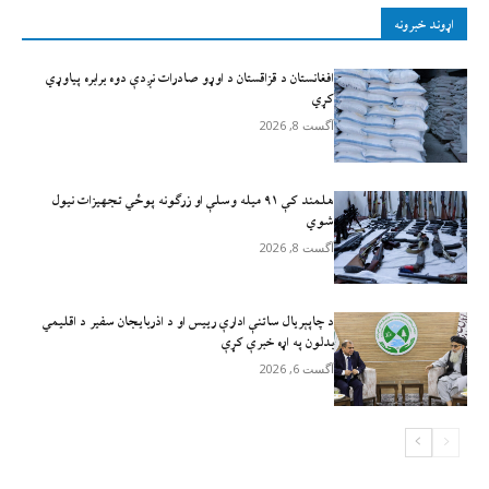
اړوند خبرونه
افغانستان د قزاقستان د اوړو صادرات نږدې دوه برابره پیاوړي
کړي
آگست 8, 2026
هلمند کې ۹۱ میله وسلې او زرګونه پوځي تجهیزات نیول
شوي
آگست 8, 2026
د چاپېریال ساتنې ادارې رییس او د اذربایجان سفیر د اقلیمي
بدلون په اړه خبرې کړې
آگست 6, 2026