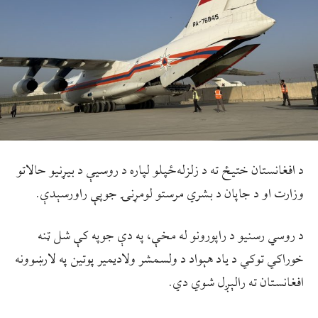
د افغانستان ختیځ ته د زلزله‌ځپلو لپاره د روسیې د بیړنیو حالاتو
وزارت او د جاپان د بشري مرستو لومړنۍ جوپې راورسېدې.
د روسي رسنیو د راپورونو له مخې، په دې جوپه کې شل ټنه
خوراکي توکي د ياد هېواد د ولسمشر ولاديمير پوتين په لارښوونه
افغانستان ته رالېږل شوي دي.