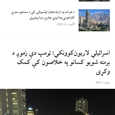
د هرات په «زنده‌جان» ولسوالۍ کې د سمنټو سترې
کارخونې ودانیزې چارې سبا پیلېږي
آگست 8, 2026
اسرائيلي لاريون‌کوونکي: ټرمپ دې زموږ د
برمته شويو کسانو په خلاصون کې کمک
وکړی
سپتامبر 7, 2025