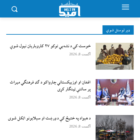
ډېر لوستل شوي
خوست کې د نشه‌يي توکو ۲۷ کاروباریان نیول شوي
آگست 8, 2026
افغان او اوزبیکستاني چارواکو د ګډ فرهنګي میراث
پر ساتنې ټینګار کړی
آگست 8, 2026
د هېواد په ختیځ کې د ورښت او سېلابونو اټکل شوی
آگست 8, 2026