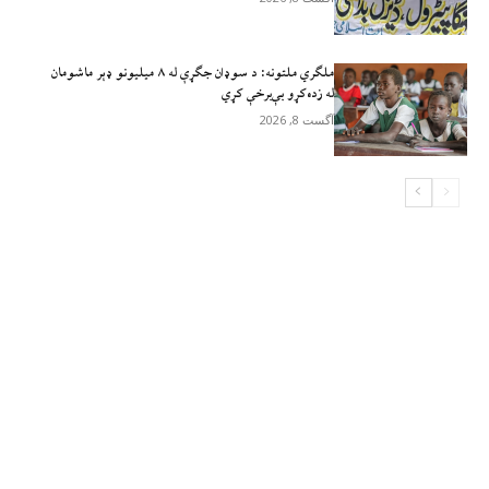
ملګري ملتونه: د سوډان جګړې له ۸ میلیونو ډېر ماشومان
له زده‌کړو بې‌برخې کړي
آگست 8, 2026