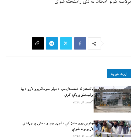
ترلاسه کولو امکان نه دی رامنځته شوی
اړوند خبرونه
پاکستان له افغانستان سره د ټولو سوداګریزو لارو د بیا
پرانیستلو پرېکړه کړې
آگست 8, 2026
جنوبي وزیرستان کې د لوړو بیو او ناامنۍ پر وړاندې
لاريونونه شوي
آگست 8, 2026