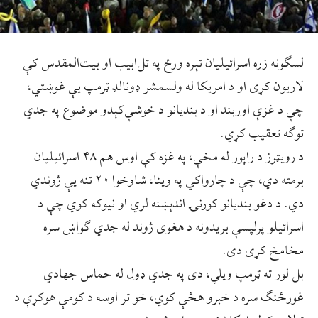
لسګونه زره اسرائيليان تېره ورځ په تل‌ابیب او بیت‌المقدس کې
لاريون کړی او د امریکا له ولسمشر ډونالډ ټرمپ یې غوښتي،
چې د غزې اوربند او د بندیانو د خوشې‌کېدو موضوع په جدي
توګه تعقیب کړي.
د رویټرز د راپور له مخې، په غزه کې اوس هم ۴۸ اسرائيليان
برمته دي، چې د چارواکي په وينا، شاوخوا ۲۰ تنه یې ژوندي
دي. د دغو بندیانو کورنۍ اندېښنه لري او نیوکه کوي چې د
اسرائيلو پرلپسې بریدونه د هغوی ژوند له جدي ګواښ سره
مخامخ کړی دی.
بل لور ته ټرمپ ویلي، دی په جدي ډول له حماس جهادي
غورځنګ سره د خبرو هڅې کوي، خو تر اوسه د کومې هوکړې د