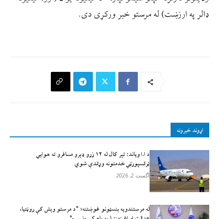
ډالر په ارزښت) له مرستو خبر ورکړی دی.
اړوند خبرونه
د ا.ا وياند: تېر کال له ۱۲ زرو ډېرو مسافرو ته هوايي
ټرانسپورټي خدمتونه وړاندې شوي
آگست 2, 2026
له مرستندویه بنسټونو غوښتنه؛ “د مرستو وېش کې روڼتیا،
عدالت او اغېزمنتیا په پام کې ونیسئ”