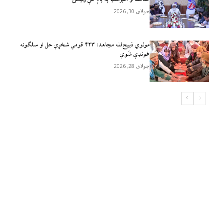
جولای 30, 2026
مولوي ذبيح‌الله مجاهد: ۴۲۳ قومي شخړې حل او سلګونه
غونډې شَوې
جولای 28, 2026