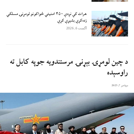
هرات کې نږدې ۴۵۰ امنيتي ځواکونو لومړنۍ مسلکي
زده‌کړې بشپړې کړې
آگست 6, 2026
د چین لومړۍ بېړنۍ مرستندویه جوپه کابل ته
راوسېده
سپتامبر 7, 2025