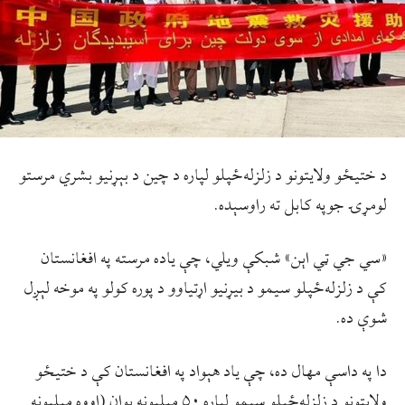
د ختيځو ولايتونو د زلزله‌ځپلو لپاره د چين د بېړنيو بشري مرستو
لومړۍ جوپه کابل ته راوسېده.
«سي جي ټي اېن» شبکې ويلي، چې یاده مرسته په افغانستان
کې د زلزله‌ځپلو سیمو د بیړنیو اړتیاوو د پوره کولو په موخه لېږل
شوې ده.
دا په داسې مهال ده، چې ياد هېواد په افغانستان کې د ختيځو
ولايتونو د زلزله‌ځپلو سيمو لپاره ۵۰ ميليونه يوان (اووه ميليونه