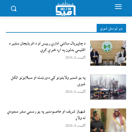
ډېر لوستل شوي
د چاپېریال ساتنې ادارې رییس او د اذربایجان سفیر د
اقلیمي بدلون په اړه خبرې کړې
آگست 6, 2026
په یو شمېر ولایتونو کې د ورښت او سېلابونو اټکل
شوی
آگست 6, 2026
شهباز شریف او عاصم منیر په یو رسمي سفر سعودي
ته ولاړ
آگست 6, 2026