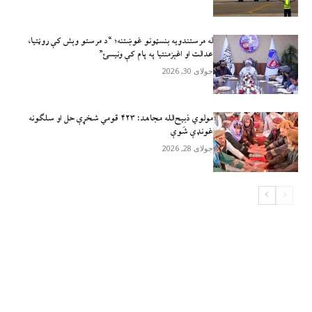
له مرستندویه بنسټونو غوښتنه؛ “د مرستو وېش کې روڼتیا،
عدالت او اغېزمنتیا په پام کې ونیسئ”
جولای 30, 2026
مولوي ذبيح‌الله مجاهد: ۴۲۳ قومي شخړې حل او سلګونه
غونډې شَوې
جولای 28, 2026