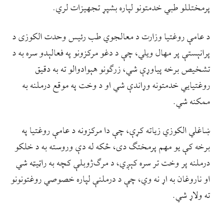
پرمختللو طبي خدمتونو لپاره بشپړ تجهیزات لري.
د عامې روغتيا وزارت د معالجوي طب رئيس وحدت الکوزی د
پرانېستې پر مهال ويلي، چې د دغو مرکزونو په فعالېدو سره به د
تشخیص برخه پياوړې شي، زرګونو هېوادوالو ته به دقيق
روغتيايي خدمتونه وړاندې شي او د وخت په موقع درملنه به
ممکنه شي.
ښاغلي الکوزي زياته کړې، چې دا مرکزونه د عامې روغتيا په
برخه کې يو مهم پرمختګ دی، ځکه له دې وروسته به د خلکو
درملنه پر وخت تر سره کېږي، د مرګ‌ژوبلې کچه به راټيټه شي
او ناروغان به اړ نه وي، چې د درملنې لپاره خصوصي روغتونونو
ته ولاړ شي.