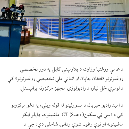
د عامې روغتيا وزارت د پلازمېنې کابل په دوو تخصصي
روغتونونو «افغان جاپان او انتاني ملي تخصصي روغتونونو» کې
د لومړي ځل لپاره د راډیولوژۍ مجهز مرکزونه پرانېستل.
د اميد راډيو خبريال د مسوولينو له قوله ويلي، په دغو مرکزونو
کې د «سي ټي سکین( CT (Scan ماشینونه، ډاپلر ایکو
ماشینونه او نوې رغول شوې ودانۍ شاملې دي، چې د