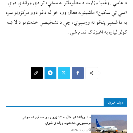
د عامې روغتيا وزارت د معلوماتو له مخې، تر دې وړاندې درې
«سي ټي سکین» ماشینونه فعال وو، خو له دغو دوو مرکزونو سره
به دا شمېر پنځو ته ورسېږي، چې د تشخيصي خدمتونو د لا ښه
کولو لپاره به اغېزناک تمام شي.
اړوند خبرونه
د ا.ا وياند: تېر کال له ۱۲ زرو ډېرو مسافرو ته هوايي
ټرانسپورټي خدمتونه وړاندې شوي
آگست 2, 2026