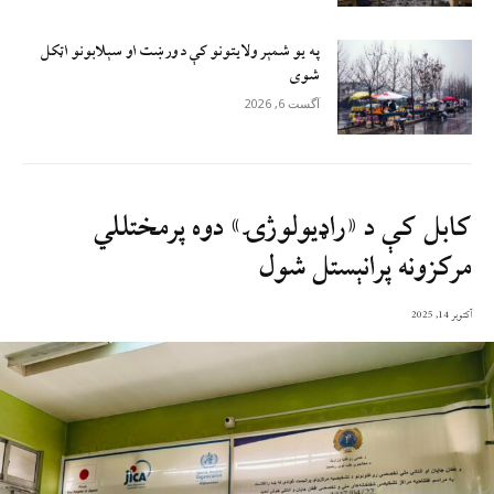
په یو شمېر ولایتونو کې د ورښت او سېلابونو اټکل
شوی
آگست 6, 2026
کابل کې د «راډیولوژۍ» دوه پرمختللي
مرکزونه پرانېستل شول
آکتوبر 14, 2025