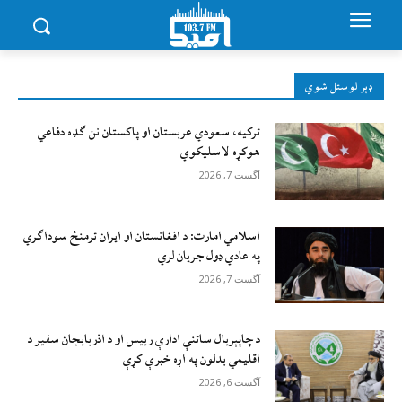
ډېر لوستل شوي
ترکیه، سعودي عربستان او پاکستان نن ګډه دفاعي
هوکړه لاسلیکوي
آگست 7, 2026
اسلامي امارت: د افغانستان او ایران ترمنځ سوداګري
په عادي ډول جریان لري
آگست 7, 2026
د چاپېریال ساتنې ادارې رییس او د اذربایجان سفیر د
اقلیمي بدلون په اړه خبرې کړې
آگست 6, 2026