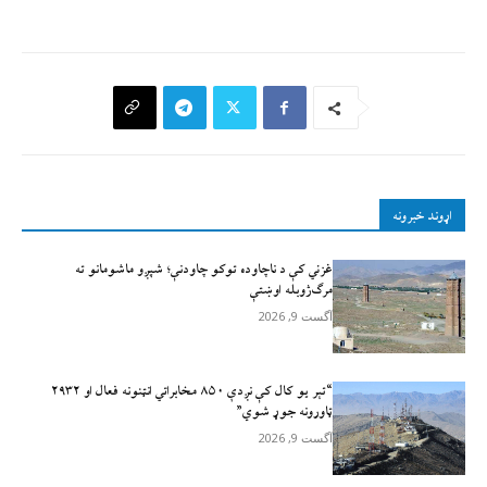
اړوند خبرونه
غزني کې د ناچاوده توکو چاودنې؛ شپږو ماشومانو ته
مرګ‌ژوبله اوښتې
آگست 9, 2026
“تېر يو کال کې نږدې ۸۵۰ مخابراتي انټنونه فعال او ۲۹۳۲
ټاورونه جوړ شوي”
آگست 9, 2026