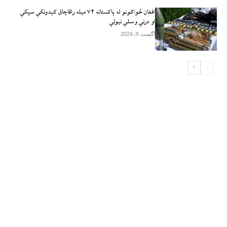
افغان ځواکونو له پاکستانه ۷۴ میله راقاچاق کېدونکې سپکې
او درنې وسلې نیولې
آگست 9, 2026