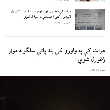
هرات کې د خوړو، اوبو او درملو د کیفیت کنټرول
لابراتوار ګټې اخيستنې ته سپارل کېږي
آگست 9, 2026
هرات کې په واورو کې بند پاتې سلګونه موټر
ژغورل شوي
جنوری 22, 2026