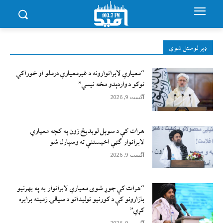
ډېر لوستل شوي
“معیاري لابراتوارونه د غیرمعیاري درملو او خوراکي
توکو د واردېدو مخه نیسي”
آگست 9, 2026
هرات کې د سوېل ‌لویدیځ زون په کچه معیاري
لابراتوار ګټې اخیستنې ته وسپارل شو
آگست 9, 2026
“هرات کې جوړ شوی معیاري لابراتوار به په بهرنیو
بازارونو کې د کورنیو تولیداتو د سیالۍ زمینه برابره
کړي”
آگست 9, 2026