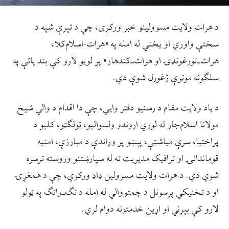
د هرات ولايت مسوولينو خبر ورکړی، چې د تېرې شپه د
سختې واورې او يخني له امله په «هرات‌-‌اسلام‌کلا،
هرات‌ـ‌‌تورغونډۍ او هرات‌ـ‌کندهار» پر لويو لارو کې بند پاتې په
سلګونه موټرې ژغورل شوې دي.
د ياد ولايت مقام د رسنيو دفتر وايي، چې دا اقدام د والي شيخ
مولانا اسلام‌جار له لوري اړوندو ولسواليو، ټولګټو، کليو د
پراختيا، سرې مياشتې، پېښو پر وړاندې د مبارزې، امنيه
قوماندانۍ او ترافيک مديريت ته له سپارښتنو وروسته ترسره
شوي دي. د هرات ولايت مسوولين ډاډ ورکوي، چې د همغږۍ
او د تخنيکي پرسونل د چمتووالي له امله د تګ‌ـ‌راتګ په ټولو
لارو کې بېړني او اړين خدمتونه دوام لري.