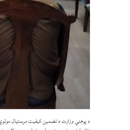
د پوهنې وزارت د تضمین کیفیت مرستیال مولوي 