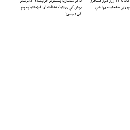
د ا.ا وياند: تېر کال له ۱۲ زرو ډېرو مسافرو
له مرستندویه بنسټونو غوښتنه؛ “د مرستو
سپورټي خدمتونه وړاندې
وېش کې روڼتیا، عدالت او اغېزمنتیا په پام
کې ونیسئ”