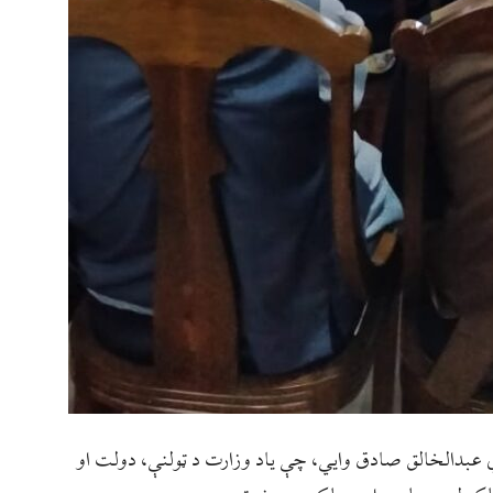
عبدالخالق صادق وایي، چې ياد وزارت د ټولنې، دولت او