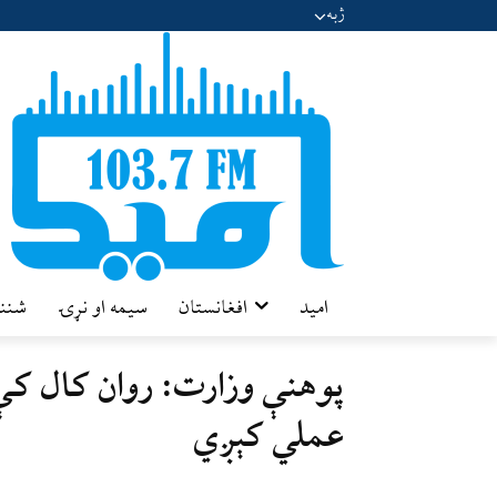
ژبه
امید
افغانستان
سیمه او نړۍ
شننه
پوهنې وزارت: روان کال کې
عملي کېږي