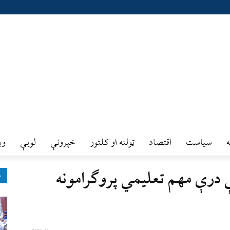
سیاست
اقتصاد
ټولنه او کلتور
خپرونې
لوبې
وي
 درې مهم تعلیمي پروګرامونه
ډ