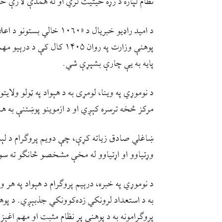
نظام لپاره د زړه حیثیت لري او له همدې لارې 
د اميد راډيو خبريال د «۰
پوهنې وزارت په روان ۱۴۰۵ 
پایه به یې چارې بشپړې شي.
د نوموړي په وینا، لومړی به د هېواد په ټولو ولا
مرکز څخه ترسره کېږي او د ازموینو پوښتنې به هم
ښاغلي صادق زیاته کړې، چې دویم پروګرام د لې
وړتیاوو او اړتیاوو له مخې مشخصو څانګو ته س
د نوموړي په خبره، درېیم پروګرام د هېواد په ه
به د استعداد لرونکي زده‌کوونکي جذبېږي. د پوه
پروګرامونه به د پوهنې پر نظام مثبت او مهم اغېز