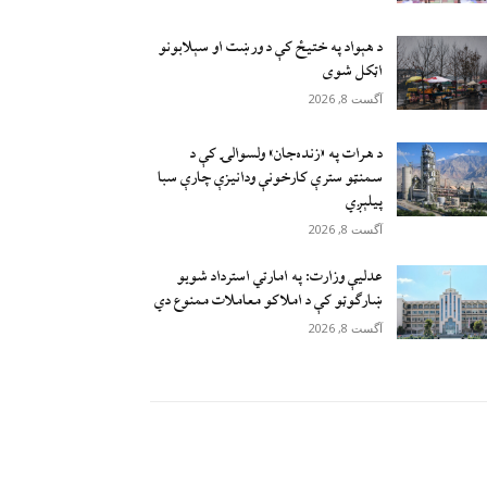
د هېواد په ختیځ کې د ورښت او سېلابونو
اټکل شوی
آگست 8, 2026
د هرات په «زنده‌جان» ولسوالۍ کې د
سمنټو سترې کارخونې ودانیزې چارې سبا
پیلېږي
آگست 8, 2026
عدلیې وزارت: په امارتي استرداد شویو
ښارګوټو کې د املاکو معاملات ممنوع دي
آگست 8, 2026