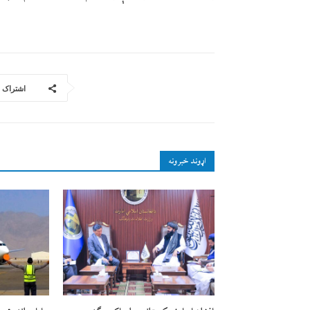
اشتراک
اړوند خبرونه