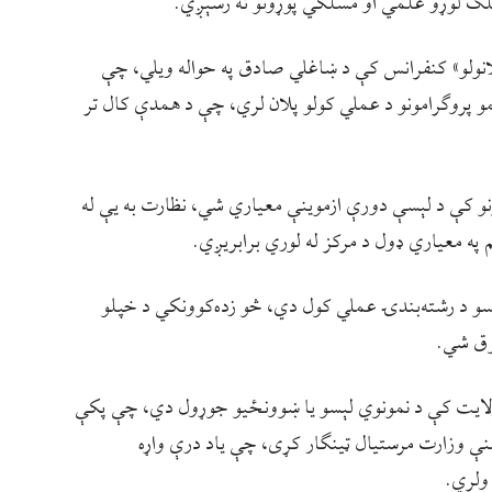
خلک لوړو علمي او مسلکي پوړونو ته رسېږي.
۱۰۶ خالي بستونو د اعلانولو» کنفرانس کې د ښاغلي صادق په حواله ویلي، چې
کال کې د درېیو مهمو پروګرامونو د عملي کولو پلان لري، چې د همدې کال تر
یتونو کې د لېسې دورې ازموینې معیاري شي، نظارت به یې له
 په معیاري ډول د مرکز له لوري برابریږي.
سو د رشته‌بندۍ عملي کول دي، څو زده‌کوونکي د خپلو
وق شي.
ر ولایت کې د نمونوي لېسو یا ښوونځیو جوړول دي، چې پکې
نې وزارت مرستيال ټینګار کړی، چې یاد درې واړه
 ولري.