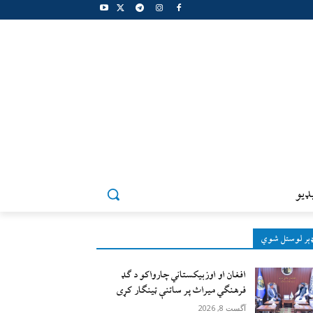
ډيو
ېر لوستل شوي
افغان او اوزبیکستاني چارواکو د ګډ
فرهنګي میراث پر ساتنې ټینګار کړی
آگست 8, 2026