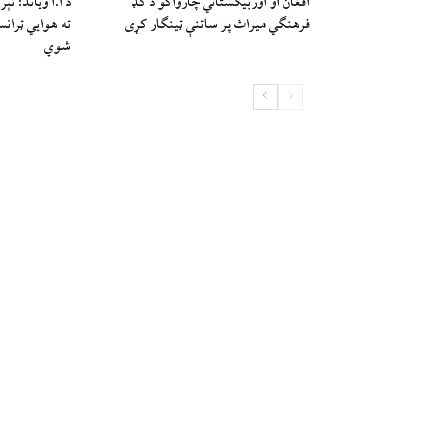
افغان او اوزبیکستاني چارواکو د ګډ
فرهنګي میراث پر ساتنې ټینګار کړی
ته هوايي ټران
شوي