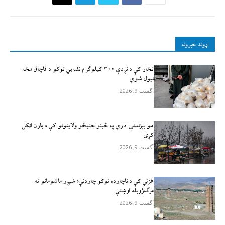
اړوند خبرونه
تخار کې د نږدې ۳۰۰ کیلوګرام نشه‌يي توکو د قاچاق مخه
نیول شوې
آگست 9, 2026
هواپېژندنې ادارې په ځینو ختیځو ولایتونو کې د باران اټکل
کړی
آگست 9, 2026
غزني کې د ناچاوده توکو چاودنې؛ شپږو ماشومانو ته
مرګ‌ژوبله اوښتې
آگست 9, 2026