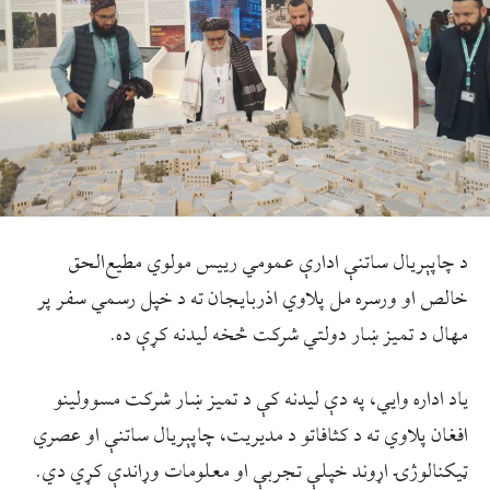
د چاپېریال ساتنې ادارې عمومي رييس مولوي مطیع‌الحق
خالص او ورسره مل پلاوي اذربايجان ته د خپل رسمي سفر پر
مهال د تمیز ښار دولتي شرکت څخه ليدنه کړې ده.
ياد اداره وايي، په دې ليدنه کې د تمیز ښار شرکت مسوولینو
افغان پلاوي ته د کثافاتو د مديريت، چاپېریال ساتنې او عصري
ټيکنالوژۍ اړوند خپلې تجربې او معلومات وړاندې کړي دي.