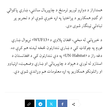
همداراز د دواړو لوريو ترمنځ د چاپېریال ساتنې، ښاري پاکوالي
او ګډو همکاریو د پراختيا په اړه خبرې شوې او د تجربو پر
تبادلې ټينګار شوی دی.
د خبرپاڼې له مخې، افغان پلاوي د «WUF13» نړيوال ښاري
فورم په چوکاټ کې د ښاري نندارتون څخه ليدنه هم کړې ده.
دغه راز د «UN-Habitat» په دې نندارتون کې د افغانستان د
استازو له لوري د هېواد د چاپېریالي او ښاري وضعیت، اړتیاوو
او راتلونکو همکاریو په اړه معلومات هم وړاندې شوي دي.