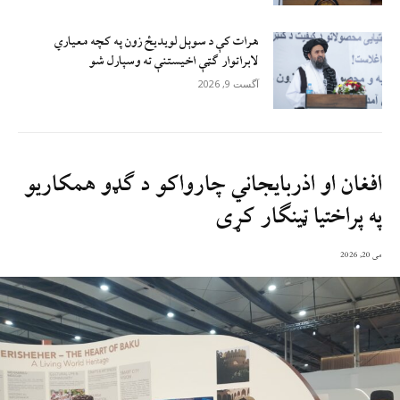
هرات کې د سوېل ‌لویدیځ زون په کچه معیاري
لابراتوار ګټې اخیستنې ته وسپارل شو
آگست 9, 2026
افغان او اذربايجاني چارواکو د ګډو همکاريو
په پراختيا ټينګار کړی
می 20, 2026