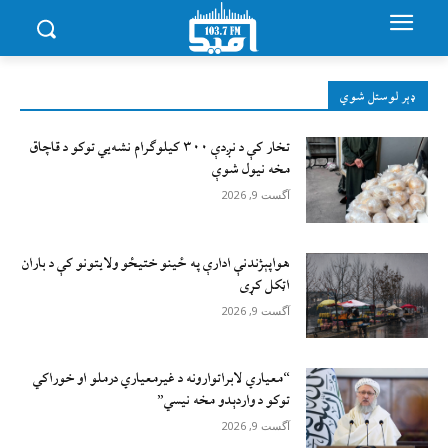
ډېر لوستل شوي
تخار کې د نږدې ۳۰۰ کیلوګرام نشه‌يي توکو د قاچاق
مخه نیول شوې
آگست 9, 2026
هواپېژندنې ادارې په ځینو ختیځو ولایتونو کې د باران
اټکل کړی
آگست 9, 2026
“معیاري لابراتوارونه د غیرمعیاري درملو او خوراکي
توکو د واردېدو مخه نیسي”
آگست 9, 2026