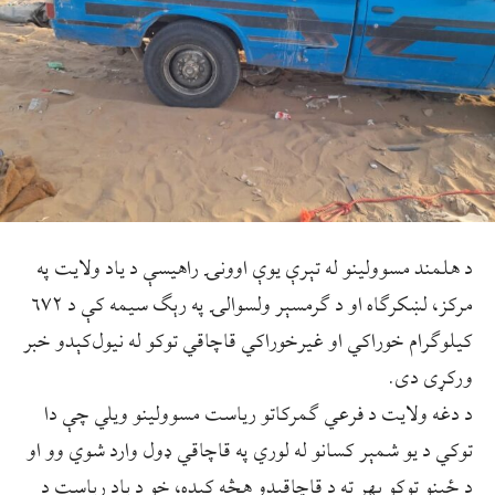
د هلمند مسوولینو له تېرې یوې اوونۍ راهیسې د یاد ولایت په
مرکز، لښکرګاه او د ګرمسېر ولسوالۍ په رېګ سیمه کې د ۶۷۲
کیلوګرام خوراکي او غیرخوراکي قاچاقي توکو له نیول‌کېدو خبر
ورکړی دی.
د دغه ولایت د فرعي ګمرکاتو ریاست مسوولینو ویلي چې دا
توکي د یو شمېر کسانو له لوري په قاچاقي ډول وارد شوي وو او
د ځینو توکو بهر ته د قاچاقېدو هڅه کېده، خو د یاد ریاست د