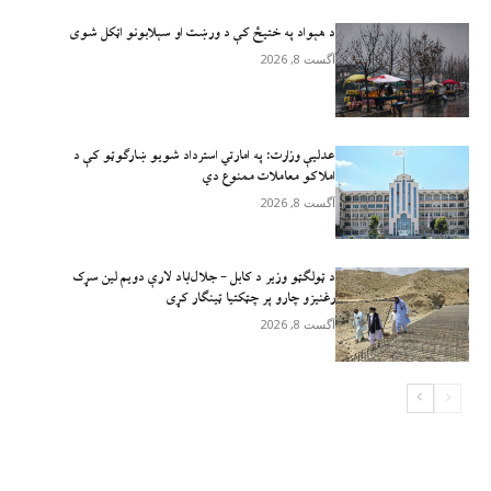
د هېواد په ختیځ کې د ورښت او سېلابونو اټکل شوی
آگست 8, 2026
عدلیې وزارت: په امارتي استرداد شویو ښارګوټو کې د
املاکو معاملات ممنوع دي
آگست 8, 2026
د ټولګټو وزیر د کابل – جلال‌اباد لارې دویم لین سړک
رغنیزو چارو پر چټکتیا ټینګار کړی
آگست 8, 2026