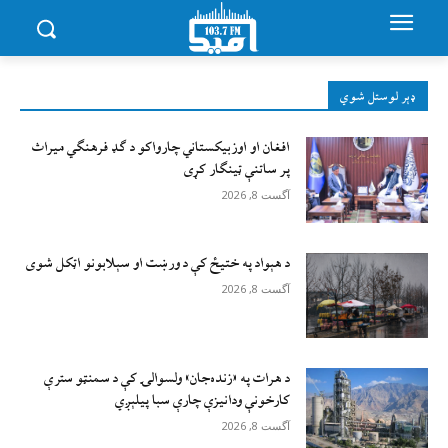
ډېر لوستل شوي
افغان او اوزبیکستاني چارواکو د ګډ فرهنګي میراث
پر ساتنې ټینګار کړی
آگست 8, 2026
د هېواد په ختیځ کې د ورښت او سېلابونو اټکل شوی
آگست 8, 2026
د هرات په «زنده‌جان» ولسوالۍ کې د سمنټو سترې
کارخونې ودانیزې چارې سبا پیلېږي
آگست 8, 2026