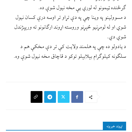
ګرځنده ټیمونو له لوري یې مخه نیول شوې ده.
د مسوولینو په وینا چې په دې تړاو تر اوسه درې کسان نیول
شوي او له لومړنیو څېړنو وروسته اړوند ارګانونو ته ورپېژندل
شوي دي.
د یادولو ده چې په هلمند ولایت کې تر دې مخکې هم د
سلګونه کیلوګرام بېلابېلو توکو د قاچاق مخه نیول شوې وه.
اړوند خبرونه