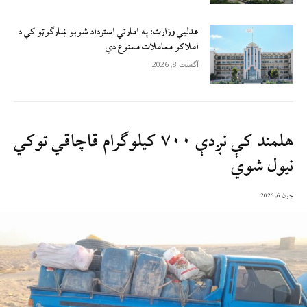
عدلیې وزارت: په امارتي استرداد شویو ښارګوټو کې د
املاکو معاملات ممنوع دي
آگست 8, 2026
هلمند کې نږدې ۷۰۰ کیلوګرام قاچاقي توکي
نیول شوي
جون 6, 2026