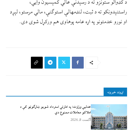
د کډوالو ستونزو ته د رسېدنې عالي کمېسیون وايي،
راستنېدونکو ته د ثبت، لنډمهالې استوګنې، مالي مرستو، لېږد
او نورو خدمتونو په اړه عامه پوهاوی هم ورکړل شوی دی.
اړوند خبرونه
عدلیې وزارت: په امارتي استرداد شویو ښارګوټو کې د
املاکو معاملات ممنوع دي
آگست 8, 2026