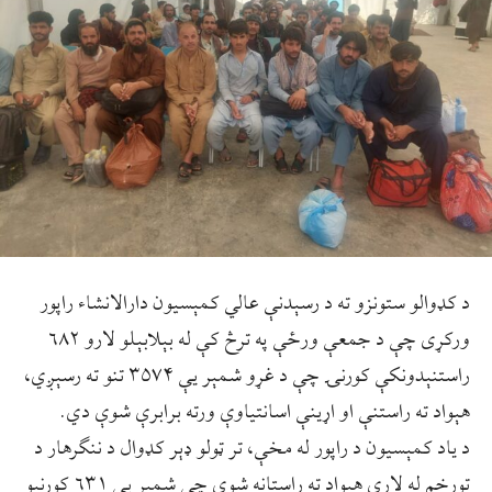
د کډوالو ستونزو ته د رسېدنې عالي کمېسیون دارالانشاء راپور
ورکړی چې د جمعې ورځې په ترڅ کې له بېلابېلو لارو ۶۸۲
راستنېدونکې کورنۍ چې د غړو شمېر یې ۳۵۷۴ تنو ته رسېږي،
هېواد ته راستنې او اړینې اسانتیاوې ورته برابرې شوې دي.
د یاد کمېسیون د راپور له مخې، تر ټولو ډېر کډوال د ننګرهار د
تورخم له لارې هېواد ته راستانه شوي چې شمېر یې ۶۳۱ کورنیو