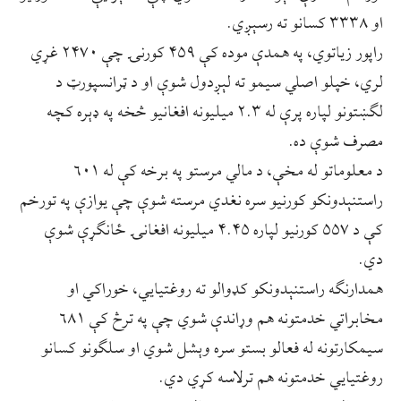
او ۳۳۳۸ کسانو ته رسېږي.
راپور زیاتوي، په همدې موده کې ۴۵۹ کورنۍ چې ۲۴۷۰ غړي
لري، خپلو اصلي سیمو ته لېږدول شوې او د ټرانسپورټ د
لګښتونو لپاره پرې له ۲.۳ میلیونه افغانیو څخه په ډېره کچه
مصرف شوې ده.
د معلوماتو له مخې، د مالي مرستو په برخه کې له ۶۰۱
راستنېدونکو کورنیو سره نغدي مرسته شوې چې یوازې په تورخم
کې د ۵۵۷ کورنیو لپاره ۴.۴۵ میلیونه افغانۍ ځانګړې شوې
دي.
همدارنګه راستنېدونکو کډوالو ته روغتیايي، خوراکي او
مخابراتي خدمتونه هم وړاندې شوي چې په ترڅ کې ۶۸۱
سیمکارتونه له فعالو بستو سره وېشل شوي او سلګونو کسانو
روغتیايي خدمتونه هم ترلاسه کړي دي.