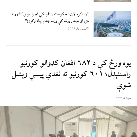
“زده‌کړيالان د حکومت راتلونکي اجراييوي کادرونه
دي او بايد روزنه کې ورته جدي پام وکړئ”
آگست 8, 2026
یوه ورځ کې د ۶۸۲ افغان کډوالو کورنيو
راستنېدل؛ ۶۰۱ کورنیو ته نغدي پيسې وېشل
شوې
جون 6, 2026