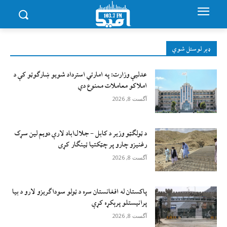
ډېر لوستل شوي
عدلیې وزارت: په امارتي استرداد شویو ښارګوټو کې د
املاکو معاملات ممنوع دي
آگست 8, 2026
د ټولګټو وزیر د کابل – جلال‌اباد لارې دویم لین سړک
رغنیزو چارو پر چټکتیا ټینګار کړی
آگست 8, 2026
پاکستان له افغانستان سره د ټولو سوداګریزو لارو د بیا
پرانیستلو پرېکړه کړې
آگست 8, 2026