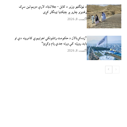
د ټولګټو وزیر د کابل – جلال‌اباد لارې دویم لین سړک
رغنیزو چارو پر چټکتیا ټینګار کړی
آگست 8, 2026
“زده‌کړيالان د حکومت راتلونکي اجراييوي کادرونه دي او
بايد روزنه کې ورته جدي پام وکړئ”
آگست 8, 2026