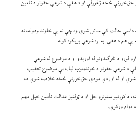
 حق‌خوړنې څخه ژغورلې او د هغې د شرعي حقونو د تأمین
ه داسې حالت کې ساتل شوې وه چې نه یې خاوند ودوله، نه
یې هم د هغې په اړه شرعي پرېکړه کوله.
و لورو د څرګندونو له اورېدو او د موضوع له شرعي
ښځې د شرعي حقونو د خونديتوب لپاره یې موضوع تعقیب
ه شوې او له اوږدې مودې حق‌خوړنې څخه خلاصه شوې ده.
 د کورنیو ستونزو حل او د ټولنیز عدالت تأمین خپل مهم
 دوام ورکړي.