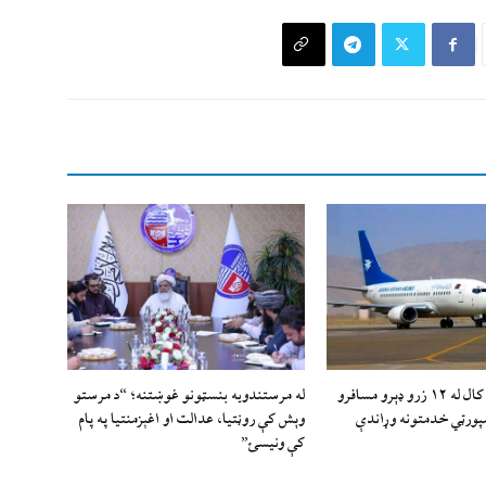
د ا.ا وياند: تېر کال له ۱۲ زرو ډېرو مسافرو
له مرستندویه بنسټونو غوښتنه؛ “د مرستو
سپورټي خدمتونه وړاندې
وېش کې روڼتیا، عدالت او اغېزمنتیا په پام
کې ونیسئ”