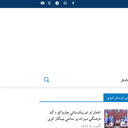
ډيو
ېر لوستل شوي
افغان او اوزبیکستاني چارواکو د ګډ
فرهنګي میراث پر ساتنې ټینګار کړی
آگست 8, 2026