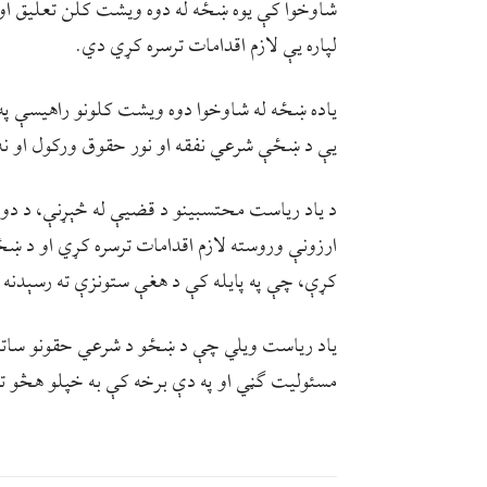
شاوخوا کې یوه ښځه له دوه ویشت کلن تعلیق او
لپاره یې لازم اقدامات ترسره کړي دي.
یاده ښځه له شاوخوا دوه ویشت کلونو راهیسې پ
یې د ښځې شرعي نفقه او نور حقوق ورکول او نه 
د یاد ریاست محتسبینو د قضیې له څېړنې، د دواړ
ارزونې وروسته لازم اقدامات ترسره کړي او د 
کړې، چې په پایله کې د هغې ستونزې ته رسېدن
یاد ریاست ویلي چې د ښځو د شرعي حقونو ساتنه،
مسئولیت ګڼي او په دې برخه کې به خپلو هڅو ته