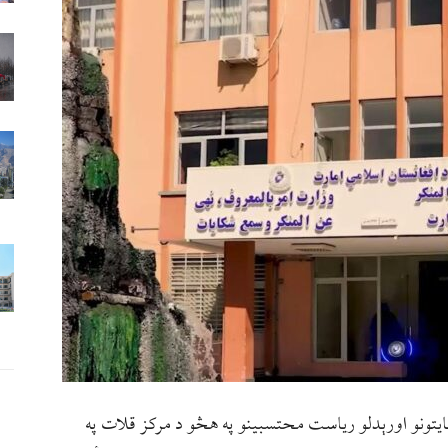
ایتونو اورېدلو ریاست محتسبینو په هڅو د مرکز قلات په