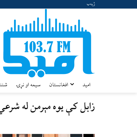
ژبه
امید
افغانستان
سیمه او نړۍ
شننه
زابل کې یوه مېرمن له شرعي