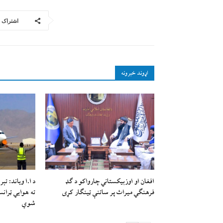
اشتراک
اړوند خبرونه
افغان او اوزبیکستاني چارواکو د ګډ
فرهنګي میراث پر ساتنې ټینګار کړی
ته هوايي ټران
شوي