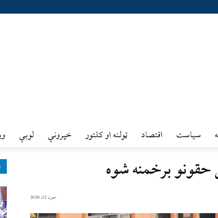
سیاست
اقتصاد
ټولنه او کلتور
خپرونې
لوبې
وي
 حقونو برخمنه شوه
ډ
جون 12, 2026