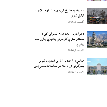
د هېواد په ختیځ کې د ورښت او سېلابونو
اټکل شوی
آگست 8, 2026
د هرات په «زنده‌جان» ولسوالۍ کې د
سمنټو سترې کارخونې ودانیزې چارې سبا
پیلېږي
آگست 8, 2026
عدلیې وزارت: په امارتي استرداد شویو
ښارګوټو کې د املاکو معاملات ممنوع دي
آگست 8, 2026