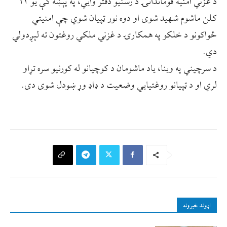
د غزني امنیه قوماندانۍ د رسنيو دفتر وايي، په پېښه کې یو ۱۲
کلن ماشوم شهيد شوی او دوه نور ټپیان شوي چې امنیتي
ځواکونو د خلکو په همکارۍ د غزني ملکي روغتون ته لېږدولي
دي.
د سرچيني په وينا، یاد ماشومان د کوچیانو له کورنیو سره تړاو
لري او د ټپیانو روغتیايي وضعیت د ډاډ وړ ښودل شوی دی.
اړوند خبرونه