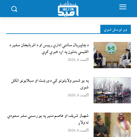
ډېر لوستل شوي
د چاپېریال ساتنې ادارې رییس او د اذربایجان سفیر د
اقلیمي بدلون په اړه خبرې کړې
آگست 6, 2026
په یو شمېر ولایتونو کې د ورښت او سېلابونو اټکل
شوی
آگست 6, 2026
شهباز شریف او عاصم منیر په یو رسمي سفر سعودي
ته ولاړ
آگست 6, 2026