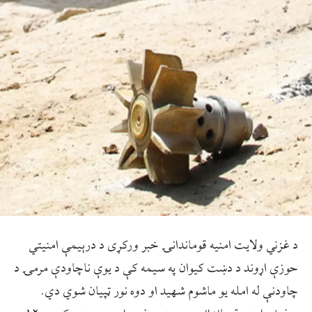
د غزني ولایت امنیه قوماندانۍ خبر ورکړی د درېیمې امنيتي
حوزې اړوند د دښت کیوان په سیمه کې د یوې ناچاودې مرمۍ د
چاودنې له امله یو ماشوم شهيد او دوه نور ټپیان شوي دي.