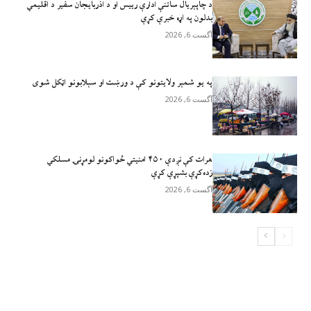
د چاپېریال ساتنې ادارې رییس او د اذربایجان سفیر د اقلیمي
بدلون په اړه خبرې کړې
آگست 6, 2026
په یو شمېر ولایتونو کې د ورښت او سېلابونو اټکل شوی
آگست 6, 2026
هرات کې نږدې ۴۵۰ امنيتي ځواکونو لومړنۍ مسلکي
زده‌کړې بشپړې کړې
آگست 6, 2026