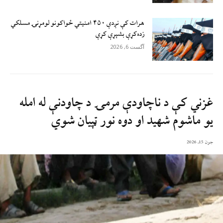
هرات کې نږدې ۴۵۰ امنيتي ځواکونو لومړنۍ مسلکي
زده‌کړې بشپړې کړې
آگست 6, 2026
غزني کې د ناچاودې مرمۍ د چاودنې له امله
یو ماشوم شهيد او دوه نور ټپیان شوي
جون 15, 2026