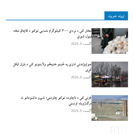
اړوند خبرونه
تخار کې د نږدې ۳۰۰ کیلوګرام نشه‌يي توکو د قاچاق مخه
نیول شوې
آگست 9, 2026
هواپېژندنې ادارې په ځینو ختیځو ولایتونو کې د باران اټکل
کړی
آگست 9, 2026
غزني کې د ناچاوده توکو چاودنې؛ شپږو ماشومانو ته
مرګ‌ژوبله اوښتې
آگست 9, 2026