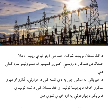
د افغانستان برېښنا شرکت عمومي اجرائیوي رییس، ملا
عبدالحق همکار د روسیې څلورو کمپنیو له مسوولینو سره کتلي
دي.
د خبرپاڼې له مخې چې په دې کتنه کې د حرارتي، ګازو او ډبرو
سکرو څخه د برېښنا تولید او افغانستان کې د شته تولیدي
فابریکو د بیارغونې په اړه خبرې شوې دي.