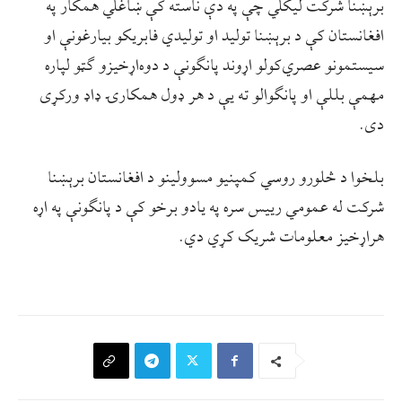
برېښنا شرکت لیکلي چې په دې ناسته کې ښاغلي همکار په
افغانستان کې د برېښنا تولید او تولیدي فابریکو بیارغونې او
سیستمونو عصري‌کولو اړوند پانګونې د دوه‌اړخیزو ګټو لپاره
مهمې بللې او پانګوالو ته یې د هر ډول همکارۍ ډاډ ورکړی
دی.
بلخوا د څلورو روسي کمپنیو مسوولینو د افغانستان برېښنا
شرکت له عمومي رییس سره په یادو برخو کې د پانګونې په اړه
هراړخیز معلومات شریک کړي دي.