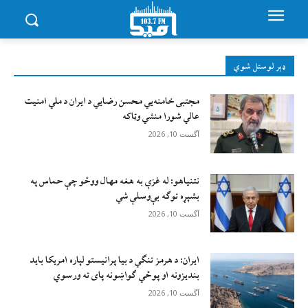
ډېر لوستل شوي
مجتبی خامنه‌يي محسن رضايي د ایران د ملي امنیت
عالي شورا منشي وټاکه
آگست 10, 2026
نتنیاهو: له غزې به هغه مهال ووځو چې حماس په
بشپړه توګه بې‌وسلې شي
آگست 10, 2026
ایران: د هرمز تنګي د بیا پرانیستو لپاره امریکا باید
بندیزونه او پوځي ګواښونه پای ته ورسوي
آگست 10, 2026