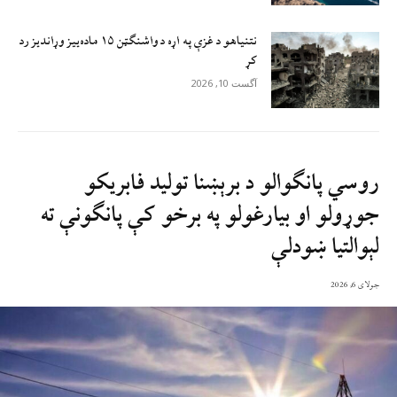
نتنیاهو د غزې په اړه د واشنګټن ۱۵ ماده‌ییز وړاندیز رد
کړ
آگست 10, 2026
روسي پانګوالو د برېښنا تولید فابریکو
جوړولو او بیارغولو په برخو کې پانګونې ته
لېوالتیا ښودلې
جولای 6, 2026