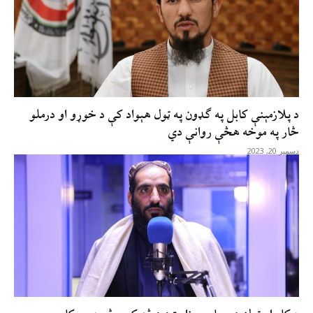
د پلازمېنې کابل په ګډون په ټول هېواد کې د خوړو او درملو
څار په موخه هڅې روانې دي
دسمبر 20, 2023