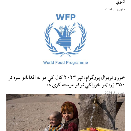
شوي
جنوری 8, 2024
خوړو نړیوال پروګرام: تېر ۲۰۲۳ کال کې مو له افغانانو سره تر
۳۵۰ زره ټنو خوراکي توکو مرسته کړې ده
جنوری 8, 2024