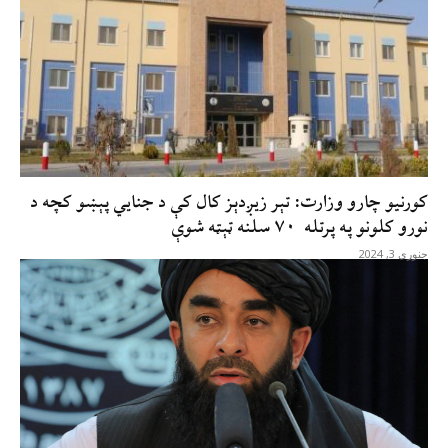
کورنیو چارو وزارت: تېر زیږدېز کال کې د جنایي پېښو کچه د
نورو کلونو په پرتله ۷۰ سلنه ټېټه شوې
جنوری 3, 2024