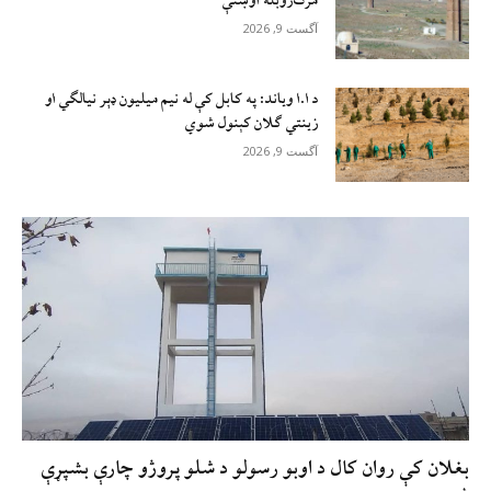
مرګ‌ژوبله اوښتې
آگست 9, 2026
د ا.ا وياند: په کابل کې له نیم میلیون ډېر نیالګي او
زینتي ګلان کېنول شوي
آگست 9, 2026
بغلان کې روان کال د اوبو رسولو د شلو پروژو چارې بشپړې