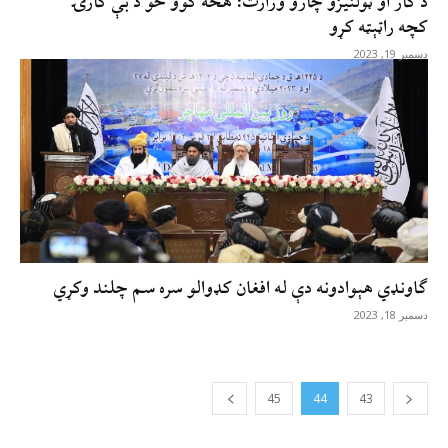
د کار او ټولنیزو چارو وزارت: هڅه کوو څو د بې کارۍ
کچه راټېټه کړو
دسمبر 19, 2023
ګاونډي هېوادونه دې له افغان کډوالو سره سم چلند وکړي
دسمبر 18, 2023
45
44
43