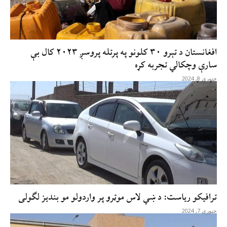
افغانستان د تېرو ۳۰ کلونو په پرتله پروسږ ۲۰۲۳ کال بې
سارې وچکالي تجربه کړه
جنوری 8, 2024
ترافیکو ریاست: د ښي لاس موټرو پر واردولو مو بندیز لګولی
جنوری 7, 2024