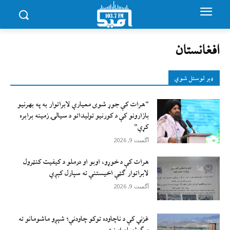
افغانستان
ډېر لوستل شوي
“هرات کې جوړ شوی معیاري لابراتوار به په بهرنیو
بازارونو کې د کورنیو تولیداتو د سیالۍ زمینه برابره
کړي”
آگست 9, 2026
هرات کې د خوړو، اوبو او درملو د کیفیت کنټرول
لابراتوار ګټې اخيستنې ته سپارل کېږي
آگست 9, 2026
غزني کې د ناچاوده توکو چاودنې؛ شپږو ماشومانو ته