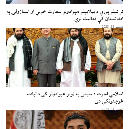
تر شلو پورې د بیلابېلو هېوادونو سفارت خونې او استازولۍ په
افغانستان کې فعالیت لري
دسمبر 25, 2023
اسلامي امارت د سیمې په ټولو هېوادونو کې د ثبات
غوښتونکی دی
دسمبر 23, 2023