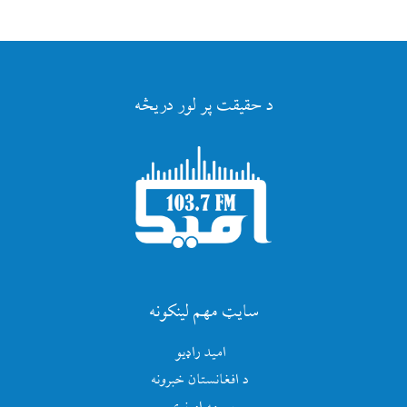
د حقیقت پر لور دریڅه
سایټ مهم لینکونه
امید راډیو
د افغانستان خبرونه
سیمه او نړۍ