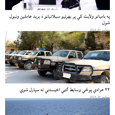
په باميانو ولايت کې پر بهرنيو سيلانيانو د بريد عاملين ونيول
شول
سپتامبر 30, 2024
۲۲ عرادې پوځي وسايط ګټې اخيستنې ته سپارل شوي
سپتامبر 30, 2024