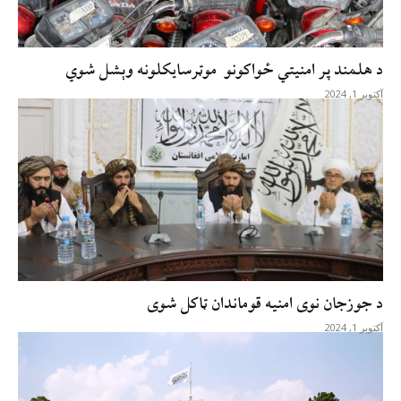
د هلمند پر امنيتي ځواکونو موټرسايکلونه وېشل شوي
آکتوبر 1, 2024
د جوزجان نوی امنيه قوماندان ټاکل شوی
آکتوبر 1, 2024