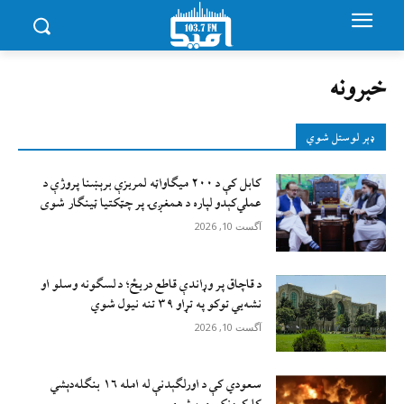
خبرونه
ډېر لوستل شوي
کابل کې د ۲۰۰ میګاواټه لمریزې برېښنا پروژې د
عملي‌کېدو لپاره د همغږۍ پر چټکتیا ټینګار شوی
آگست 10, 2026
د قاچاق پر وړاندې قاطع دريځ؛ د لسګونه وسلو او
نشه‌يي توکو په تړاو ۳۹ تنه نيول شوي
آگست 10, 2026
سعودي کې د اورلګېدنې له امله ۱۶ بنګله‌دېشي