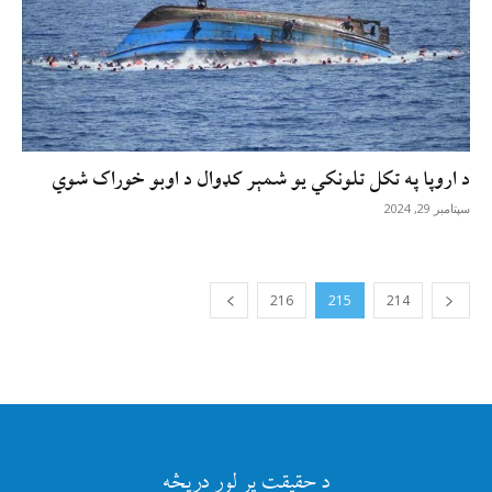
د اروپا په تکل تلونکي یو شمېر کډوال د اوبو خوراک شوي
سپتامبر 29, 2024
216
215
214
د حقیقت پر لور دریڅه