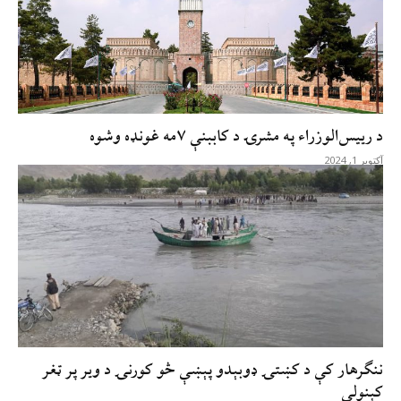
د ریيس‌الوزراء په مشرۍ د کاببنې ۷مه غونډه وشوه
آکتوبر 1, 2024
ننګرهار کې د کښتۍ ډوبېدو پېښې څو کورنۍ د ویر پر ټغر
کېنولې