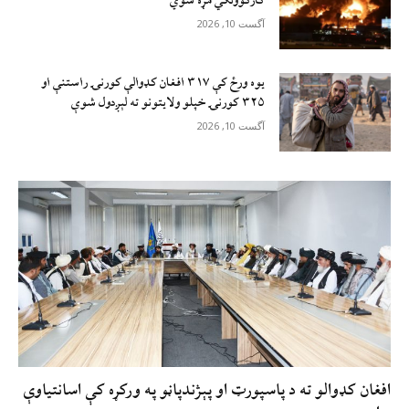
کارکوونکي مړه شوي
آگست 10, 2026
یوه ورځ کې ۳۱۷ افغان کډوالې کورنۍ راستنې او
۳۲۵ کورنۍ خپلو ولایتونو ته لېږدول شوې
آگست 10, 2026
افغان کډوالو ته د پاسپورټ او پېژندپاڼو په ورکړه کې اسانتياوې