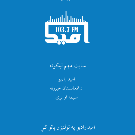
سایټ مهم لینکونه
امید راډیو
د افغانستان خبرونه
سیمه او نړۍ
امید راډیو په ټولنیزو پاڼو کې