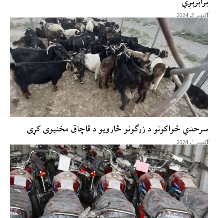
برابرېږي
آکتوبر 2, 2024
سرحدي ځواکونو د زرګونو څارویو د قاچاق مخنیوی کړی
آکتوبر 1, 2024