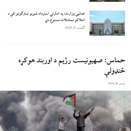
عدلیې وزارت: په امارتي استرداد شویو ښارګوټو کې د
املاکو معاملات ممنوع دي
آگست 8, 2026
حماس: صهيونيست رژيم د اوربند هوکړه
ځنډولې
دسمبر 26, 2024