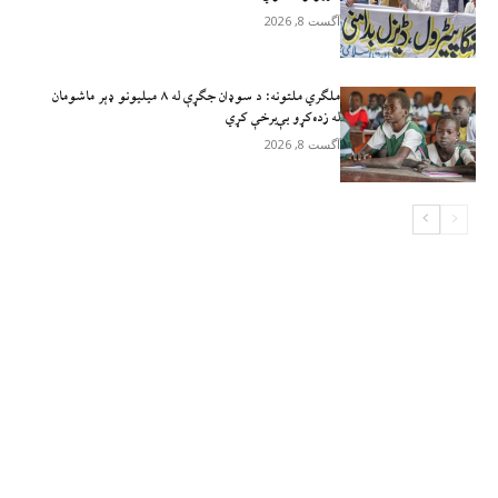
آگست 8, 2026
ملګري ملتونه: د سوډان جګړې له ۸ میلیونو ډېر ماشومان
له زده‌کړو بې‌برخې کړي
آگست 8, 2026