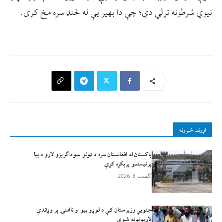
نيوي شرطونه تړلي دي؛ چې دا بهير يې له ځنډ سره مخ کړی.
اړوند خبرونه
پاکستان له افغانستان سره د ټولو سوداګریزو لارو د بیا
پرانیستلو پرېکړه کړې
آگست 8, 2026
جنوبي وزیرستان کې د لوړو بیو او ناامنۍ پر وړاندې
لاريونونه شوي