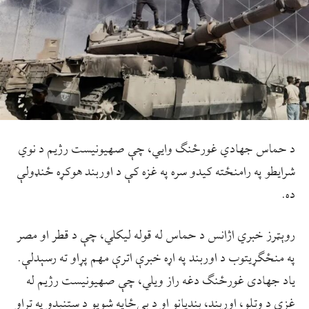
د حماس جهادي غورځنګ وايي، چې صهيونيست رژيم د نوي
شرايطو په رامنځته کيدو سره په غزه کې د اوربند هوکړه ځنډولې
ده.
روېټرز خبري اژانس د حماس له قوله ليکلي، چې د قطر او مصر
په منځګړيتوب د اوربند په اړه خبرې اترې مهم پړاو ته رسېدلې.
ياد جهادی غورځنګ دغه راز ويلي، چې صهيونيست رژيم له
غزې د وتلو، اوربند، بنديانو او د بې‌ځايه شويو د ستنېدو په تړاو