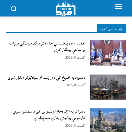
ډېر لوستل شوي
افغان او اوزبیکستاني چارواکو د ګډ فرهنګي میراث
پر ساتنې ټینګار کړی
آگست 8, 2026
د هېواد په ختیځ کې د ورښت او سېلابونو اټکل شوی
آگست 8, 2026
د هرات په «زنده‌جان» ولسوالۍ کې د سمنټو سترې
کارخونې ودانیزې چارې سبا پیلېږي
آگست 8, 2026