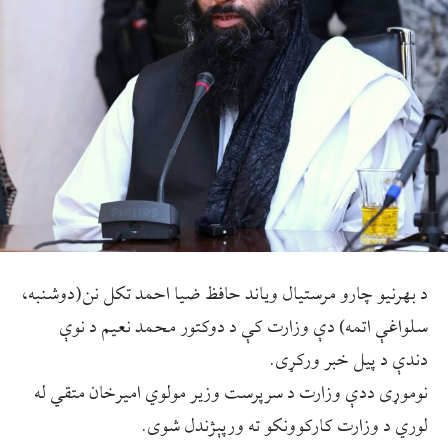
د بهرنیو چارو مرستیال ویاند حافظ ضیا احمد تکل نن(دوشنبه،
سلواغې اتمه) دې وزارت کې د دوکتور محمد نعیم د نوې
دندې د پیل خبر ورکړی.
نوموړی ددې وزارت د سرپرست وزیر مولوي امیرخان متقي له
لوري د وزارت کارکوونکو ته ورپېژندل شوی.