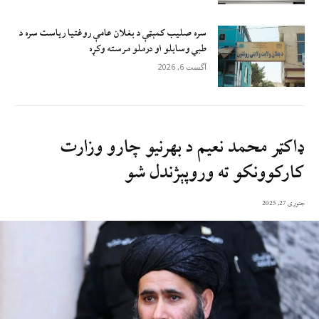
سره صلیب کمېټې د بغلان عامې روغتیا ریاست سره د
طبي وسایلو او درملو مرسته وکړه
آگست 6, 2026
ډاکټر محمد نعیم د بهرنیو چارو وزارت
کارکوونکو ته وروپېژندل شو
جنوری 27, 2025