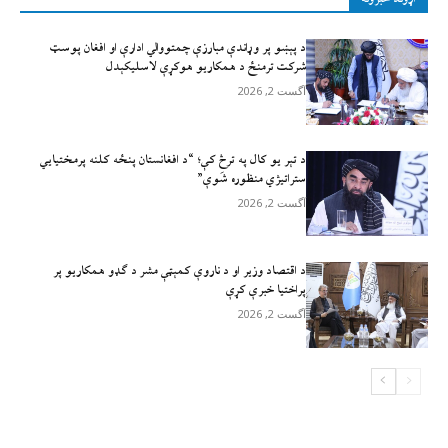
د پېښو پر وړاندې مبارزې چمتووالي ادارې او افغان پوسټ
شرکت ترمنځ د همکاریو هوکړې لاسلیکېدل
آگست 2, 2026
د تېر يو کال په ترڅ کې؛ “د افغانستان پنځه کلنه پرمختیايي
ستراتیژي منظوره شَوې”
آگست 2, 2026
د اقتصاد وزیر او د ناروې کمېټې مشر د ګډو همکاریو پر
پراختیا خبرې کړې
آگست 2, 2026