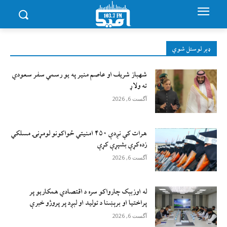
ډېر لوستل شوي
شهباز شریف او عاصم منیر په یو رسمي سفر سعودي
ته ولاړ
آگست 6, 2026
هرات کې نږدې ۴۵۰ امنيتي ځواکونو لومړنۍ مسلکي
زده‌کړې بشپړې کړې
آگست 6, 2026
له اوزبېک چارواکو سره د اقتصادي همکاریو پر
پراختیا او برېښنا د تولید او لېږد پر پروژو خبرې
آگست 6, 2026