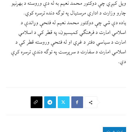
ویل کیږي چې دوکتور محمد نعیم به له دې وروسته د بهرنیو
چارو وزارت د اداري مرستیال په توګه دنده ترسره کوي.
یاده دې شي چې دوکتور محمد نعیم له فتحې وړاندې د
اسلامي امارت د فرهنګي کمیسیون، په قطر کې د اسلامي
امارت د سیاسي دفتر د غړي او له فتحې وروسته قطر کې د
اسلامي امارت د سفارت د سرپرست په توګه دندې ترسره کړې
دي.
اړوند خبرونه