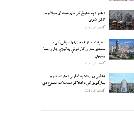
د هېواد په ختیځ کې د ورښت او سېلابونو
اټکل شوی
آگست 8, 2026
د هرات په «زنده‌جان» ولسوالۍ کې د
سمنټو سترې کارخونې ودانیزې چارې سبا
پیلېږي
آگست 8, 2026
عدلیې وزارت: په امارتي استرداد شویو
ښارګوټو کې د املاکو معاملات ممنوع دي
آگست 8, 2026