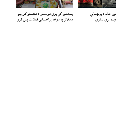
چين څخه د برېښنايي
پنجشېر کې یوې موسسې د متشبثو کورنیو
دېدو لړۍ پيلوي
د ملاتړ په موخه پراختیايي فعالیت پیل کړی