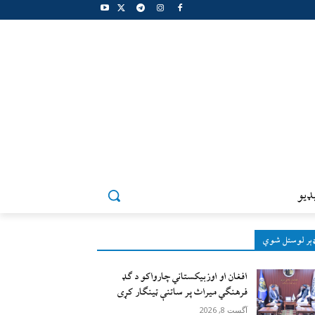
ډيو
ېر لوستل شوي
افغان او اوزبیکستاني چارواکو د ګډ
فرهنګي میراث پر ساتنې ټینګار کړی
آگست 8, 2026