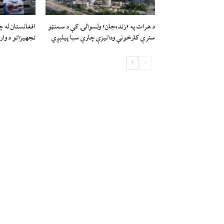
د هرات په «زنده‌جان» ولسوالۍ کې د سمنټو
افغانستان له 
سترې کارخونې ودانیزې چارې سبا پیلېږي
تجهيزاتو د وار