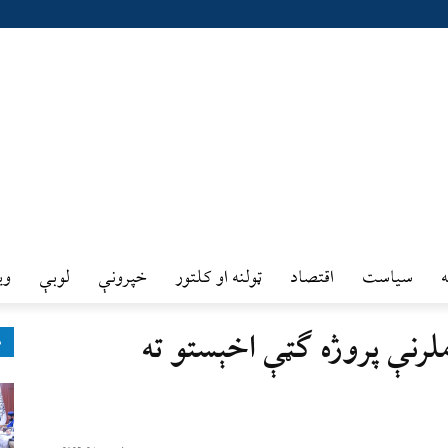
سیاست
اقتصاد
ټولنه او کلتور
خپرونې
لوبې
وي
لرنې پروژه ګټې اخېستو ته
ډ