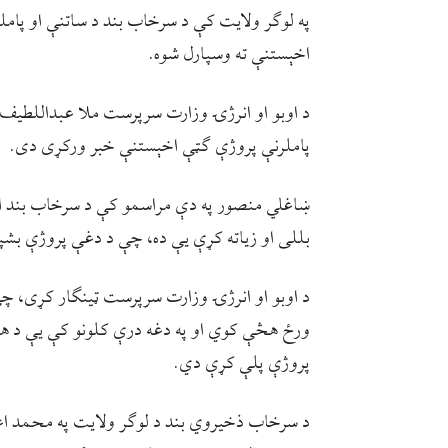
اخېستنې ته وسپارل شوه.
د اوبو او انرژۍ وزارت سرپرست ملا عبداللطيف 
پاملرنې پروژې ګټې اخېستنې خبر ورکړی دی.
ښاغلي منصور په دې مراسمو کې د سرخاب بند ار
بللی او زياته کړې يې ده، چې د دغې پروژې بشپړېد
د اوبو او انرژۍ وزارت سرپرست ټینګار کړی، چې 
ورځ هڅې کوي او په دغه درې کلونو کې يې د هېواد
پروژې پلې کړې دي.