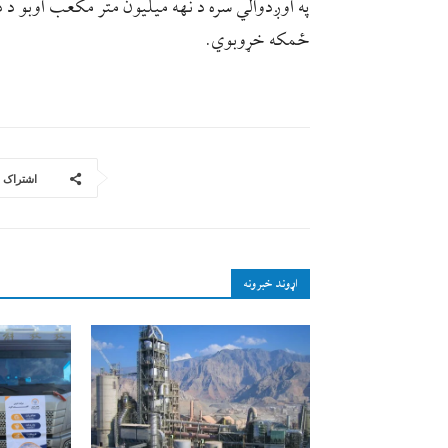
په اوږدوالي سره د نهه میلیون متر مکعب اوبو د ذ
ځمکه خړوبوي.
اشتراک
اړوند خبرونه