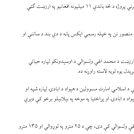
په لوګر ولايت کې د سرخاب بند د ساتنې او پاملرنې پروژه د څه باندې ۱۱ ميليونه افغانيو په ارزښت ګټې
منصور نن په خپله رسمي اېکس پاڼه د دې بند د ساتنې او
زښت د محمد اغې ولسوالي د اوسېدونکو لپاره حياتي
ل يوه لويه لاسته راوړنه ده.
د اسلامي امارت مسوولین د هېواد د ابادۍ لپاره شپه او
 د ابادۍ او پراختیا په موخه په بېلابېلو برخو کې ډېرې
د سرخاب ذخیروي بند د لوګر ولایت په محمد اغې ولسوالي کې دی، چې د ۲۵ مترو په لوړوالي او ۱۳۵ مترو