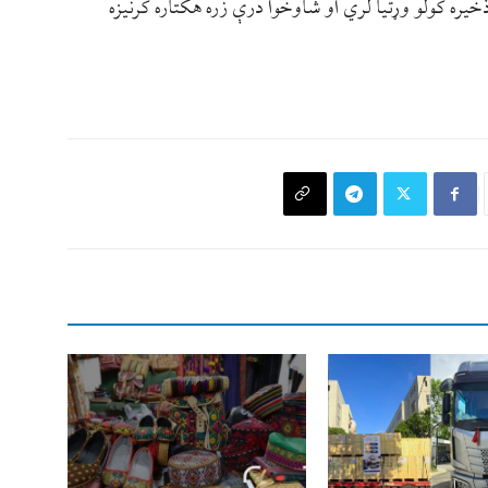
خیره کولو وړتیا لري او شاوخوا درې زره هکتاره کرنیزه