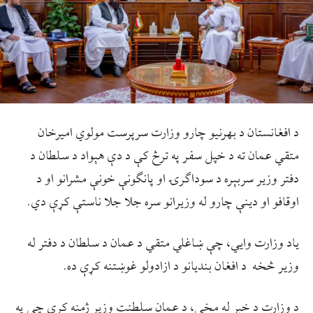
د افغانستان د بهرنيو چارو وزارت سرپرست مولوي اميرخان
متقي عمان ته د خپل سفر په ترڅ کې د دې هېواد د سلطان د
دفتر وزير سربېره د سوداګرۍ او پانګونې خونې مشرانو او د
اوقافو او دينې چارو له وزيرانو سره جلا جلا ناستې کړې دي.
ياد وزارت وايي، چې ښاغلي متقي د عمان د سلطان د دفتر له
وزير څخه د افغان بنديانو د ازادولو غوښتنه کړې ده.
د وزارت د خبر له مخې، د عمان سلطنت وزیر ژمنه کړې چې په