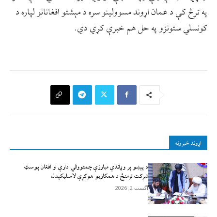
په ترڅ کې د عمان اړوند مسوولينو سره د مېشتو افغانانو لپاره د
کونسلي ستونزو په حل هم خبرې کړي دي.
اړوند خبرونه
د پېښو پر وړاندې مبارزې چمتووالي ادارې او افغان پوسټ
شرکت ترمنځ د همکاریو هوکړې لاسلیکېدل
آگست 2, 2026