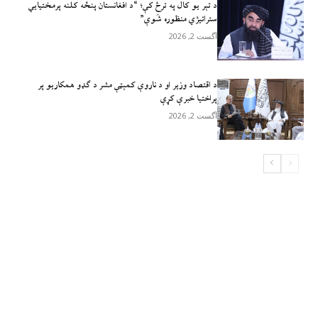
د تېر يو کال په ترڅ کې؛ “د افغانستان پنځه کلنه پرمختیايي
ستراتیژي منظوره شَوې”
آگست 2, 2026
د اقتصاد وزیر او د ناروې کمېټې مشر د ګډو همکاریو پر
پراختیا خبرې کړې
آگست 2, 2026