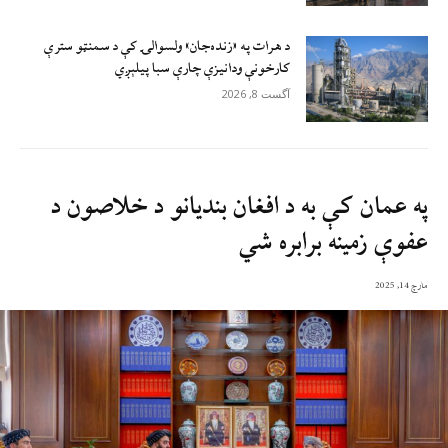
د هرات په «زنده‌جان» ولسوالۍ کې د سمنټو سترې
کارخونې ودانیزې چارې سبا پیلېږي
آگست 8, 2026
په عمان کې به د افغان بندیانو د خلاصون د
عفوې زمينه برابره شي
مارچ 14, 2025