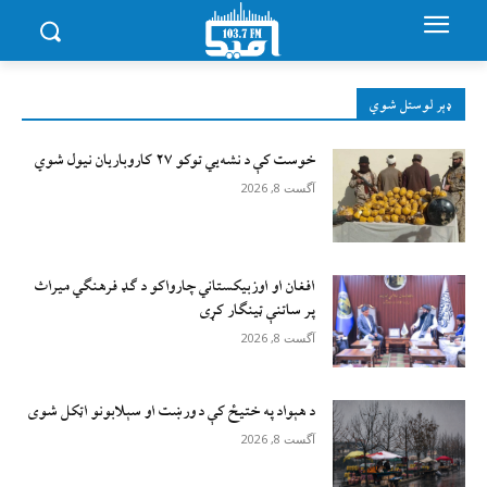
ډېر لوستل شوي
خوست کې د نشه‌يي توکو ۲۷ کاروباریان نیول شوي
آگست 8, 2026
افغان او اوزبیکستاني چارواکو د ګډ فرهنګي میراث
پر ساتنې ټینګار کړی
آگست 8, 2026
د هېواد په ختیځ کې د ورښت او سېلابونو اټکل شوی
آگست 8, 2026