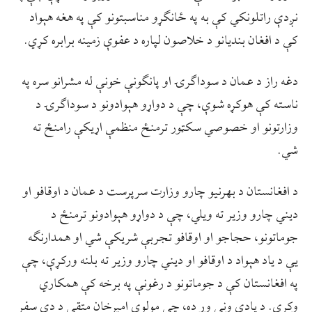
نږدې راتلونکي کې به په ځانګړو مناسبتونو کې په هغه هېواد
کې د افغان بندیانو د خلاصون لپاره د عفوې زمینه برابره کړي.
دغه راز د عمان د سوداګرۍ او پانګونې خونې له مشرانو سره په
ناسته کې هوکړه شوې، چې د دواړو هېوادونو د سوداګرۍ د
وزارتونو او خصوصي سکټور ترمنځ منظمې اړیکې رامنځ ته
شي.
د افغانستان د بهرنيو چارو وزارت سرپرست د عمان د اوقافو او
دیني چارو وزیر ته ويلي، چې د دواړو هېوادونو ترمنځ د
جوماتونو، حجاجو او اوقافو تجربې شریکې شي او همدارنګه
یې د یاد هېواد د اوقافو او دیني چارو وزیر ته بلنه ورکړې، چې
په افغانستان کې د جوماتونو د رغونې په برخه کې همکاري
وکړي. د يادې ونې وړ ده، چې مولوي اميرخان متقي د دې سفر