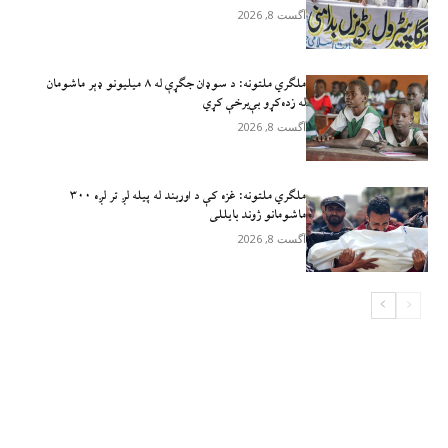
آگست 8, 2026
ملګري ملتونه: د سوډان جګړې له ۸ میلیونو ډېر ماشومان
له زده‌کړو بې‌برخې کړي
آگست 8, 2026
ملګري ملتونه: غزه کې د اوربند له پیله لږ تر لږه ۳۰۰
ماشومانو ژوند بايللی
آگست 8, 2026