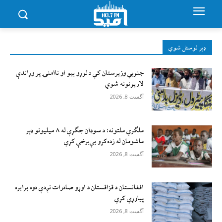
ډېر لوستل شوي
جنوبي وزیرستان کې د لوړو بیو او ناامنۍ پر وړاندې
لاريونونه شوي
آگست 8, 2026
ملګري ملتونه: د سوډان جګړې له ۸ میلیونو ډېر
ماشومان له زده‌کړو بې‌برخې کړي
آگست 8, 2026
افغانستان د قزاقستان د اوړو صادرات نږدې دوه برابره
پیاوړي کړي
آگست 8, 2026