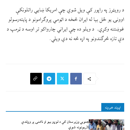
د رویټرز په راپور کې ویل شوي چې امریکا ښايي راتلونکې
اوونۍ یو ځل بیا له ایران څخه د اټومي پروګرامونو د پایته‌رسولو
غوښتنه وکړي. د ویلو ده چې ایراني چارواکو تر اوسه د ټرمپ د
دې تازه څرګندونو په اړه څه نه دي ویلي.
اړوند خبرونه
جنوبي وزیرستان کې د لوړو بیو او ناامنۍ پر وړاندې
لاريونونه شوي