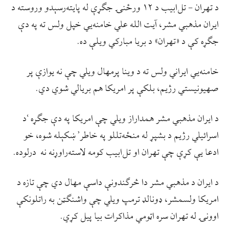
د تهران – تل‌ابیب د ۱۲ ورځنۍ جګړې له پایته‌رسېدو وروسته د
ایران مذهبي مشر، آیت الله علي خامنه‌يي خپل ولس ته په دې
جګړه کې د «تهران» د بریا مبارکي ویلې ده.
خامنه‌يي ایراني ولس ته د وینا پرمهال ویلي چې نه یوازې پر
صهیونیستي رژیم، بلکې پر امریکا هم بریالي شوي دي.
د ایران مذهبي مشر همداراز ویلي چې امریکا په دې جګړه ‘د
اسرائیلي رژیم د بشپړ له منځه‌تللو په خاطر’ ښکېله شوه، خو
ادعا یې کړې چې تهران او تل‌ابیب کومه لاسته‌راوړنه نه درلوده.
د ایران د مذهبي مشر دا څرګندونې داسې مهال دي چې تازه د
امریکا ولسمشر، ډونالډ ترمپ ویلي چې واشنګټن به راتلونکې
اوونۍ له تهران سره اټومي مذاکرات بیا پیل کړي.