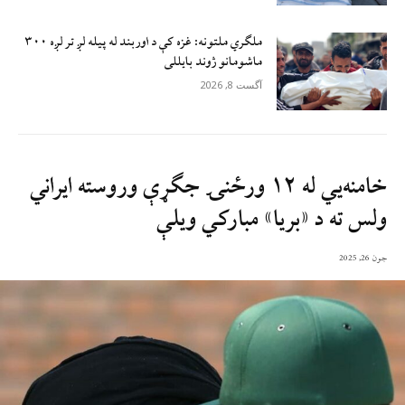
ملګري ملتونه: غزه کې د اوربند له پیله لږ تر لږه ۳۰۰
ماشومانو ژوند بايللی
آگست 8, 2026
خامنه‌يي له ۱۲ ورځنۍ جګړې وروسته ایراني
ولس ته د «بریا» مبارکي ویلې
جون 26, 2025