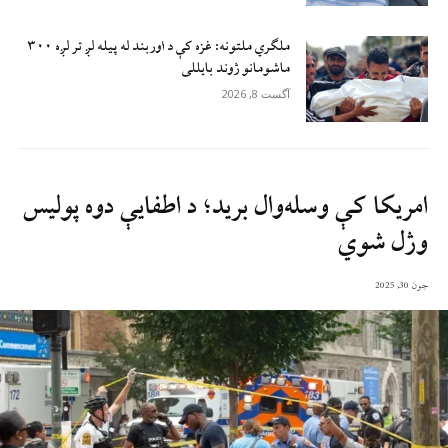
ملګري ملتونه: غزه کې د اوربند له پیله لږ تر لږه ۳۰۰
ماشومانو ژوند بايللی
آگست 8, 2026
امریکا کې وسله‌وال بريد؛ د اطفايې دوه پوليس
وژل شوي
جون 30, 2025