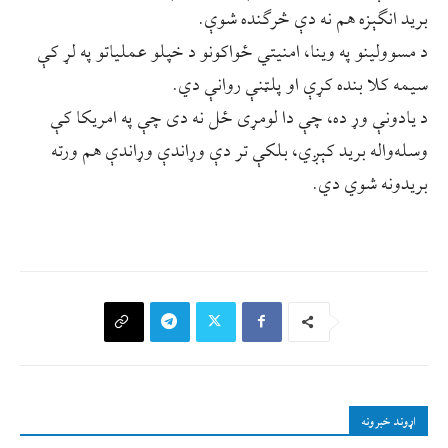
برید انګېزه هم نه دې څرګنده شوې.
د مسوولينو په وينا، امنيتي ځواکونو د خپلو عملياتو په لړ کې
سيمه کلا بنده کړې او پلټنې روانې دي.
د يادونې وړ ده، چې دا لومړی ځل نه دی چې په امريکا کې
وسله‌واله بريد کېږي، بلکې تر دې وړاندې وړاندې هم ورته
بريدونه شوي دي.
اړوند خبرونه