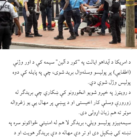
د امريکا د آيداهو ايالت په “کور د آلين” سيمه کې د اور وژنې
(اطفايې) پر پوليسو وسله‌وال بريد شوی، چې په پایله کې دوه
پوليس وژل شوي دي.
د رويټرز په خپرو شويو انځورونو کې ښکاري چې بریدګر له
زورورې وسلې کار اخیستی او د پېښې پر مهال یې یو زغرواله
موټر ته هم زیان اړولی دی.
سیمه‌ییزو پولیسو ویلي، بریدګر لا هم له امنیتي ځواکونو سره په
نښته کې ښکېل دی او تر دې مهاله د دې بريدګر هویت او د