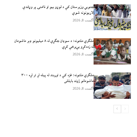
جنوبي وزیرستان کې د لوړو بیو او ناامنۍ پر وړاندې
لاريونونه شوي
آگست 8, 2026
ملګري ملتونه: د سوډان جګړې له ۸ میلیونو ډېر ماشومان
له زده‌کړو بې‌برخې کړي
آگست 8, 2026
ملګري ملتونه: غزه کې د اوربند له پیله لږ تر لږه ۳۰۰
ماشومانو ژوند بايللی
آگست 8, 2026