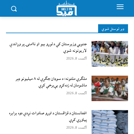
ډېر لوستل شوي
جنوبي وزیرستان کې د لوړو بیو او ناامنۍ پر وړاندې
لاريونونه شوي
آگست 8, 2026
ملګري ملتونه: د سوډان جګړې له ۸ میلیونو ډېر
ماشومان له زده‌کړو بې‌برخې کړي
آگست 8, 2026
افغانستان د قزاقستان د اوړو صادرات نږدې دوه برابره
پیاوړي کړي
آگست 8, 2026