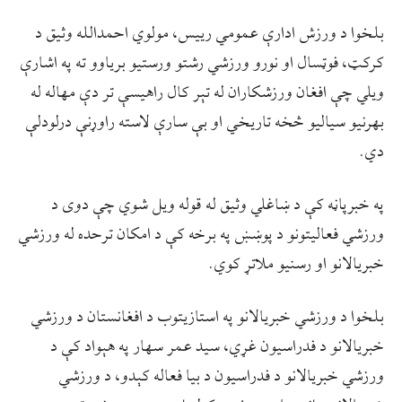
بلخوا د ورزش ادارې عمومي رییس، مولوي احمدالله وثیق د
کرکټ، فوټسال او نورو ورزشي رشتو ورستیو بریاوو ته په اشارې
ویلي چې افغان ورزشکاران له تېر کال راهيسې تر دې مهاله له
بهرنیو سیالیو څخه تاریخي او بې سارې لاسته راوړنې درلودلې
دي.
په خبرپاڼه کې د ښاغلي وثیق له قوله ویل شوي چې دوی د
ورزشي فعالیتونو د پوښښ په برخه کې د امکان ترحده له ورزشي
خبریالانو او رسنیو ملاتړ کوي.
بلخوا د ورزشي خبریالانو په استازیتوب د افغانستان د ورزشي
خبریالانو د فدراسیون غړي، سید عمر سهار په هېواد کې د
ورزشي خبریالانو د فدراسیون د بیا فعاله کېدو، د ورزشي