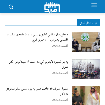
ډېر لوستل شوي
د چاپېریال ساتنې ادارې رییس او د اذربایجان سفیر د
اقلیمي بدلون په اړه خبرې کړې
آگست 6, 2026
په یو شمېر ولایتونو کې د ورښت او سېلابونو اټکل
شوی
آگست 6, 2026
شهباز شریف او عاصم منیر په یو رسمي سفر سعودي
ته ولاړ
آگست 6, 2026