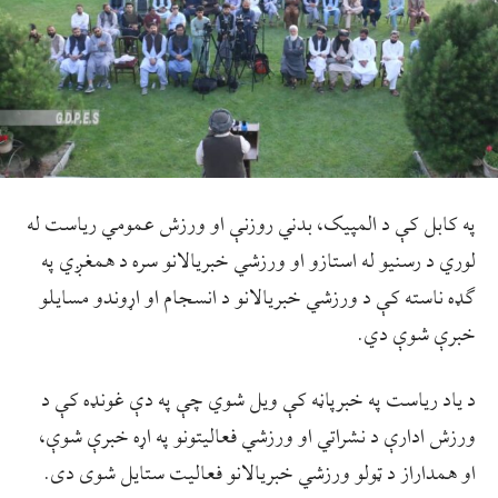
په کابل کې د المپیک، بدني روزنې او ورزش عمومي ریاست له
لوري د رسنیو له استازو او ورزشي خبریالانو سره د همغږي په
ګډه ناسته کې د ورزشي خبریالانو د انسجام او اړوندو مسایلو
خبرې شوې دي.
د یاد ریاست په خبرپاڼه کې ویل شوي چې په دې غونډه کې د
ورزش ادارې د نشراتي او ورزشي فعالیتونو په اړه خبرې شوې،
او همداراز د ټولو ورزشي خبریالانو فعالیت ستایل شوی دی.