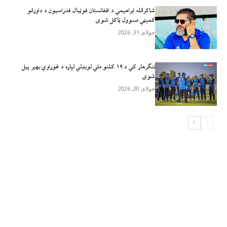
شاکرالله ابراهیمي د افغانستان فوټبال فدراسیون د داورانو
کمېټې مسوول ټاکل شوی
جولای 31, 2026
ننګرهار کې د ۱۹ کلنو ملي لوبډلې لپاره د غوراوي بهیر پیل
شوی
جولای 20, 2026