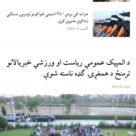
هرات کې نږدې ۴۵۰ امنيتي ځواکونو لومړنۍ مسلکي
زده‌کړې بشپړې کړې
آگست 6, 2026
د المپیک عمومي ریاست او ورزشي خبریالانو
ترمنځ د همغږۍ ګډه ناسته شوې
جولای 10, 2025