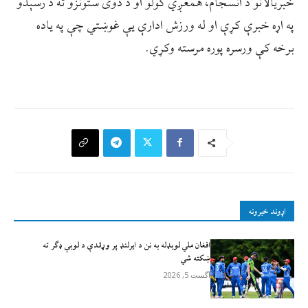
خبریالانو د انسجام، همغږي کولو او د دوی ستونزو ته د رسېدو
په اړه خبرې کړې او له ورزش ادارې يې غوښتي چې په یاده
برخه کې ورسره پوره مرسته وکړي.
اړوند خبرونه
افغان ملي لوبډله به نن د ايرلنډ پر وړاندې د لوبې ډګر ته
ښکته شي
آگست 5, 2026