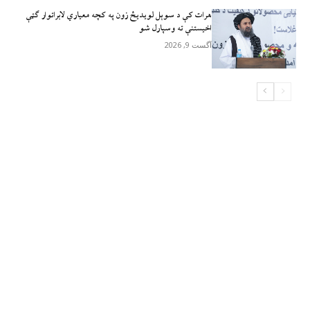
هرات کې د سوېل ‌لویدیځ زون په کچه معیاري لابراتوار ګټې
اخیستنې ته وسپارل شو
آگست 9, 2026