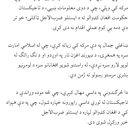
مرکه کې ويلي، چې د دوی معلومات ښيي، د تاجیکستان
حکومت افغان کډوالو ته د ايستلو ضرب‌الاجل ټاکلی؛ خو تر
دې دمه یې کوم عملي اقدام نه دی کړی.
ښاغلي جمال په دې مرکه کې زياته کړې، چې له اسلامي امارت
سره په همغږۍ، د ډيورنډ اغزن تار په اوږدو او د تګ راتګ له
لویو لارو سره نږدې، له راستنو شويو افغانانو سره د لومړنیو
بشري مرستو رسولو ته ژمن دي.
دا څرګندونې په داسې مهال کېږي، چې څه موده وړاندې د
تاجيکستان له لوري داسې راپورونه خپاره شول، چې په دې هېواد
کې د افغان کډوالو لپاره د ايستلو ضرب‌الاجل
خبر ورکړل شوی دی.