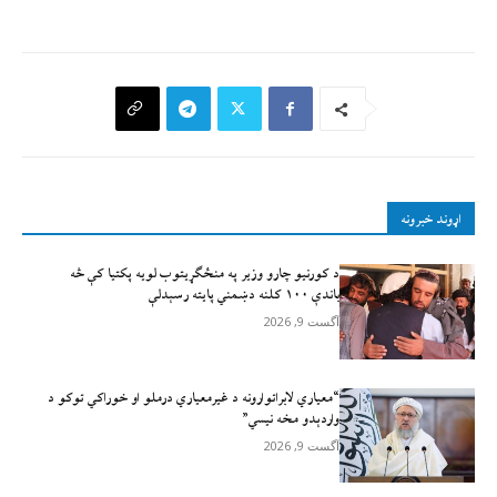
اړوند خبرونه
د کورنیو چارو وزیر په منځګړیتوب لویه پکتیا کې څه
باندې ۱۰۰ کلنه دښمني پایته رسېدلې
آگست 9, 2026
“معیاري لابراتوارونه د غیرمعیاري درملو او خوراکي توکو د
واردېدو مخه نیسي”
آگست 9, 2026