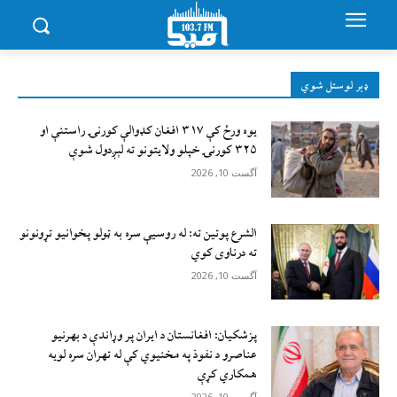
ډېر لوستل شوي
یوه ورځ کې ۳۱۷ افغان کډوالې کورنۍ راستنې او
۳۲۵ کورنۍ خپلو ولایتونو ته لېږدول شوې
آگست 10, 2026
الشرع پوتین ته: له روسیې سره به ټولو پخوانيو تړونونو
ته درناوی کوي
آگست 10, 2026
پزشکیان: افغانستان د ایران پر وړاندې د بهرنیو
عناصرو د نفوذ په مخنیوي کې له تهران سره لويه
همکاري کړې
آگست 10, 2026