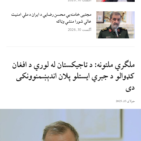
مجتبی خامنه‌يي محسن رضايي د ایران د ملي امنیت
عالي شورا منشي وټاکه
آگست 10, 2026
ملګري ملتونه: د تاجیکستان له لوري د افغان
کډوالو د جبري ايستلو پلان اندېښمنوونکی
دی
جولای 15, 2025