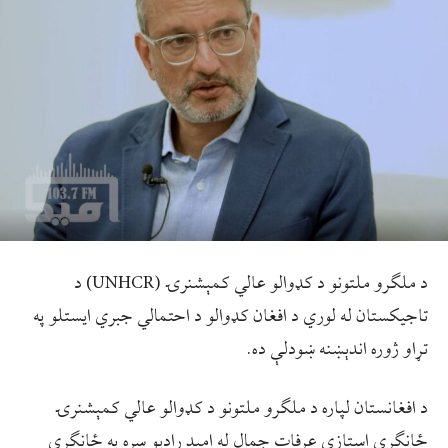
د ملګرو ملتونو د کډوالو عالي کمېشنرۍ (UNHCR) د
تاجیکستان له لوري د افغان کډوالو د احتمالي جبري ايستلو په
تړاو ژوره اندېښنه ښودلې ده.
د افغانستان لپاره د ملګرو ملتونو د کډوالو عالي کمېشنرۍ
ځانګړي استازي عرفات جمال له اميد راديو سره په ځانګړې