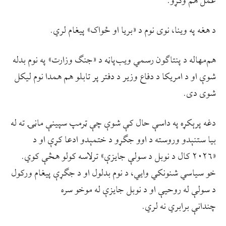
عمل هم وکړو. “
د هغه په وینا، نوی نوم د «بریا او ځواک» پیغام لري.
هم‌مهاله د پنتاګون رسمي ویب‌پاڼه د «جنګ وزارت» په نوم بدله
شوې او د امریکا د دفاع وزیر د دفتر پر تابلو هم همدا نوم لیکل
شوی دی.
دغه پرېکړه په داسې حال کې شوې چې ټرمپ سپینې ماڼۍ ته له
بیا ستنېدو وروسته د اوو جګړو د ختمېدو ادعا کړې او د
«۲۰۲۶ کال د نوبل د سولې جایزې» ترلاسه کولو هڅې کوي.
خو سیاسي شنونکي وايي، د نوم بدلول او د جګړې پیغام ورکول
د سولې له روحیې او د نوبل جایزې له موخو سره
چندانې برابري نه لري.