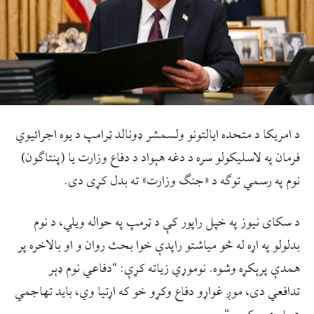
د امریکا د متحده ايالتونو ولسمشر ډونالد ټرامپ د یوه اجرائيوي
فرمان په لاسلیکولو سره د دغه هېواد د دفاع وزارت یا (پنتاګون)
نوم په رسمي توګه د «جنګ وزارت» ته بدل کړی دی.
د سکای‌ نيوز په خپل راپور کې د ټرمپ په حواله ويلي، د نوم
بدلولو په اړه له څو میاشتو راپدې خوا بحث روان و او بالاخره پر
همدې پرېکړه وشوه. نوموړي زیاته کړې: “دفاعي نوم ډېر
تدافعي دی، موږ غواړو دفاع وکړو خو که اړتیا وي، باید تهاجمي