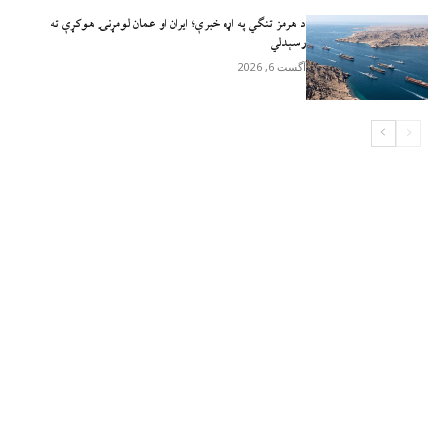
د هرمز تنګي په اړه خبرې؛ ایران او عمان لومړنۍ هوکړې ته
رسېدلي
آگست 6, 2026