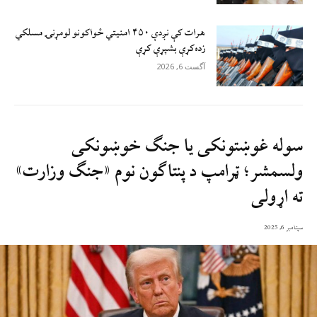
هرات کې نږدې ۴۵۰ امنيتي ځواکونو لومړنۍ مسلکي
زده‌کړې بشپړې کړې
آگست 6, 2026
سوله ‌غوښتونکی يا جنګ خوښونکی
ولسمشر؛ ټرامپ د پنتاګون نوم «جنګ وزارت»
ته اړولی
سپتامبر 6, 2025