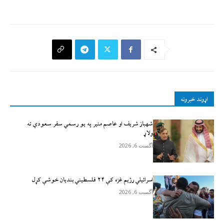
اړوند خبرونه
شهباز شریف او عاصم منیر په یو رسمي سفر سعودي ته
ولاړ
آگست 6, 2026
اسرائيلي رژيم غزه کې ۲۴ فلسطیني بندیان خوشې کړل
آگست 6, 2026