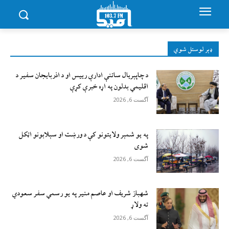
ډېر لوستل شوي
د چاپېریال ساتنې ادارې رییس او د اذربایجان سفیر د
اقلیمي بدلون په اړه خبرې کړې
آگست 6, 2026
په یو شمېر ولایتونو کې د ورښت او سېلابونو اټکل
شوی
آگست 6, 2026
شهباز شریف او عاصم منیر په یو رسمي سفر سعودي
ته ولاړ
آگست 6, 2026